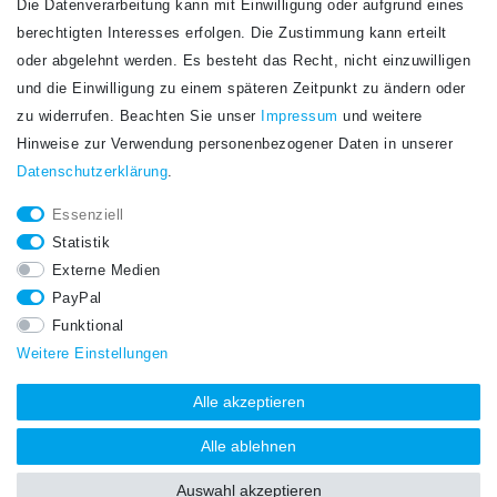
Die Datenverarbeitung kann mit Einwilligung oder aufgrund eines
Newsletter
berechtigten Interesses erfolgen. Die Zustimmung kann erteilt
Newsletter
E-MAIL **
oder abgelehnt werden. Es besteht das Recht, nicht einzuwilligen
Honig
und die Einwilligung zu einem späteren Zeitpunkt zu ändern oder
Hiermit bestätige ich, dass ich die
Daten­schutz­erklärung
gelesen habe. Meine
zu widerrufen. Beachten Sie unser
Impressum
und weitere
Einwilligung kann ich jederzeit widerrufen.**
Hinweise zur Verwendung personenbezogener Daten in unserer
Daten­schutz­erklärung
.
Abonnieren
Essenziell
** Hierbei handelt es sich um ein Pflichtfeld.
Statistik
STAY CONNECTED.
Externe Medien
PayPal
Funktional
Weitere Einstellungen
Alle akzeptieren
Alle ablehnen
Auswahl akzeptieren