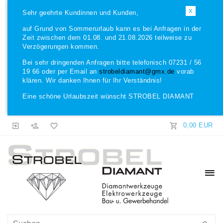
X
Sehr geehrte Kundinnen und Kunden,
auf Grund von Sommerurlaub kann es bei Anfragen in der
Zeit zwischen dem 01.08. und 21.08.2026 teilweise zu
Verzögerungen kommen.
Bei sehr dringenden Anfragen bitte telefonisch 07231 / 56
19 66 oder per Email an
strobeldiamant@gmx.de
vorab
klären. Wir danken Ihnen für Ihr Verständnis!
Eine schöne Urlaubszeit wünscht STROBEL DIAMANT
0,00 EUR