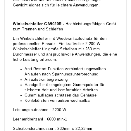
Der 9558HNR mit schlanker Bauart und geringem
Gewicht eignet sich für leichtere Anwendungen.
Winkelschleifer GA9020R -
Hochleistungsfähiges Gerät
zum Trennen und Schleifen
Ein Winkelschleifer mit Wiederanlaufschutz für den
professionellen Einsatz. Ein kraftvoller 2.200 W
Winkelschleifer für große Scheiben mit 230 mm
Durchmesser und anspruchsvolle Anwendungen, die eine
hohe Leistung erfordern.
Anti-Restart-Funktion verhindert ungewolltes
Anlaufen nach Spannungsunterbrechung
Anlaufstrombegrenzung
Handgriff mit eingelegtem Gummipolster für
sicheren Halt und komfortables Arbeiten
Gummiauflagen schützen das Gehäuse
Kohlebürsten von außen wechselbar
Leistungsaufnahme : 2200 W
Leerlaufdrehzahl : 6600 min-1
Scheibendurchmesser : 230mm x 22,23mm