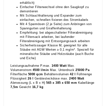
erhältlich)
Einfacher Filterwechsel ohne den Saugkopf zu
demontieren
Mit Schlauchhalterung und Expander zum
einfachen, schnellen fixieren des Stromkabels
Mit 4 Spannösen (2 je Seite) zum Anbringen von
Spanngurten und Giraffenhalterung
Empfehlung: bei abgeschalteter Filterabreinigung
mit Filtersack arbeiten, bei laufender
Filterabreinigung mit Entsorgungssack arbeiten
Sicherheitssauger Klasse M, geeignet für alle
Stäube mit AGW Werten ≥ 0,1 mg/m³. Speziell für
mineralische Stäube und Holzstäube (auch Buche
und Eiche)
Leistungsaufnahme P.max.
1400 Watt
Max.
Volumenstrom
4500 l/min
Max. Unterdruck
25000 Pa
Filterfläche
5000 qcm
Behältervolumen
42 l
Füllmenge
Flüssigkeit
26 l
Gerätesteckdose max.
2400 Watt
Abmessung (L x B x H)
565 x 385 x 650
mm
Kabellänge
7,5m
Gewicht
16,7 kg