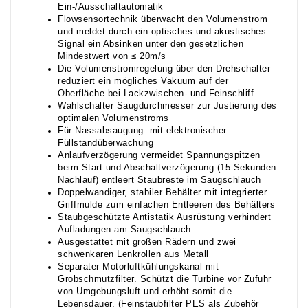
Ein-/Ausschaltautomatik
Flowsensortechnik überwacht den Volumenstrom
und meldet durch ein optisches und akustisches
Signal ein Absinken unter den gesetzlichen
Mindestwert von ≤ 20m/s
Die Volumenstromregelung über den Drehschalter
reduziert ein mögliches Vakuum auf der
Oberfläche bei Lackzwischen- und Feinschliff
Wahlschalter Saugdurchmesser zur Justierung des
optimalen Volumenstroms
Für Nassabsaugung: mit elektronischer
Füllstandüberwachung
Anlaufverzögerung vermeidet Spannungspitzen
beim Start und Abschaltverzögerung (15 Sekunden
Nachlauf) entleert Staubreste im Saugschlauch
Doppelwandiger, stabiler Behälter mit integrierter
Griffmulde zum einfachen Entleeren des Behälters
Staubgeschützte Antistatik Ausrüstung verhindert
Aufladungen am Saugschlauch
Ausgestattet mit großen Rädern und zwei
schwenkaren Lenkrollen aus Metall
Separater Motorluftkühlungskanal mit
Grobschmutzfilter. Schützt die Turbine vor Zufuhr
von Umgebungsluft und erhöht somit die
Lebensdauer. (Feinstaubfilter PES als Zubehör