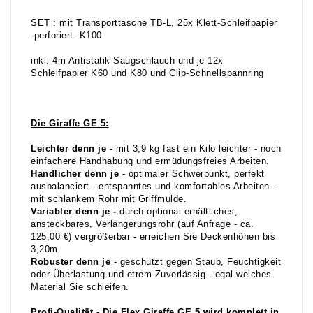
SET : mit Transporttasche TB-L, 25x Klett-Schleifpapier
-perforiert- K100
inkl. 4m Antistatik-Saugschlauch und je 12x
Schleifpapier K60 und K80 und Clip-Schnellspannring
Die Giraffe GE 5:
Leichter denn je -
mit 3,9 kg fast ein Kilo leichter - noch
einfachere Handhabung und ermüdungsfreies Arbeiten.
Handlicher denn je -
optimaler Schwerpunkt, perfekt
ausbalanciert - entspanntes und komfortables Arbeiten -
mit schlankem Rohr mit Griffmulde.
Variabler denn je -
durch optional erhältliches,
ansteckbares, Verlängerungsrohr (auf Anfrage - ca.
125,00 €) vergrößerbar - erreichen Sie Deckenhöhen bis
3,20m
Robuster denn je -
geschützt gegen Staub, Feuchtigkeit
oder Überlastung und etrem Zuverlässig - egal welches
Material Sie schleifen.
Profi-Qualität -
Die Flex Giraffe GE 5 wird komplett in