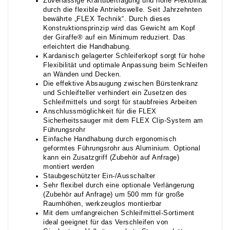
Zuverlässige Kraftübertragung und hohe Flexibilität
durch die flexible Antriebswelle. Seit Jahrzehnten
bewährte „FLEX Technik“. Durch dieses
Konstruktionsprinzip wird das Gewicht am Kopf
der Giraffe® auf ein Minimum reduziert. Das
erleichtert die Handhabung.
Kardanisch gelagerter Schleiferkopf sorgt für hohe
Flexibilität und optimale Anpassung beim Schleifen
an Wänden und Decken.
Die effektive Absaugung zwischen Bürstenkranz
und Schleifteller verhindert ein Zusetzen des
Schleifmittels und sorgt für staubfreies Arbeiten
Anschlussmöglichkeit für die FLEX
Sicherheitssauger mit dem FLEX Clip-System am
Führungsrohr
Einfache Handhabung durch ergonomisch
geformtes Führungsrohr aus Aluminium. Optional
kann ein Zusatzgriff (Zubehör auf Anfrage)
montiert werden
Staubgeschützter Ein-/Ausschalter
Sehr flexibel durch eine optionale Verlängerung
(Zubehör auf Anfrage) um 500 mm für große
Raumhöhen, werkzeuglos montierbar
Mit dem umfangreichen Schleifmittel-Sortiment
ideal geeignet für das Verschleifen von