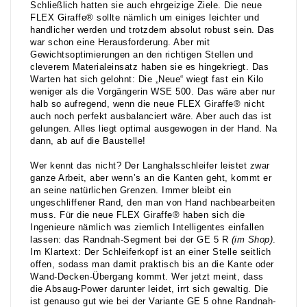
Schließlich hatten sie auch ehrgeizige Ziele. Die neue
FLEX Giraffe® sollte nämlich um einiges leichter und
handlicher werden und trotzdem absolut robust sein. Das
war schon eine Herausforderung. Aber mit
Gewichtsoptimierungen an den richtigen Stellen und
cleverem Materialeinsatz haben sie es hingekriegt. Das
Warten hat sich gelohnt: Die „Neue“ wiegt fast ein Kilo
weniger als die Vorgängerin WSE 500. Das wäre aber nur
halb so aufregend, wenn die neue FLEX Giraffe® nicht
auch noch perfekt ausbalanciert wäre. Aber auch das ist
gelungen. Alles liegt optimal ausgewogen in der Hand. Na
dann, ab auf die Baustelle!
Wer kennt das nicht? Der Langhalsschleifer leistet zwar
ganze Arbeit, aber wenn’s an die Kanten geht, kommt er
an seine natürlichen Grenzen. Immer bleibt ein
ungeschliffener Rand, den man von Hand nachbearbeiten
muss. Für die neue FLEX Giraffe® haben sich die
Ingenieure nämlich was ziemlich Intelligentes einfallen
lassen: das Randnah-Segment bei der GE 5 R
(im Shop)
.
Im Klartext: Der Schleiferkopf ist an einer Stelle seitlich
offen, sodass man damit praktisch bis an die Kante oder
Wand-Decken-Übergang kommt. Wer jetzt meint, dass
die Absaug-Power darunter leidet, irrt sich gewaltig. Die
ist genauso gut wie bei der Variante GE 5 ohne Randnah-