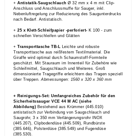
+
Antistatik-Saugschlauch
Ø 32 mm x 4 m mit Clip-
Anschluss und Anschlussmuffe für Sauger, inkl.
Nebenluftregelung zur Reduzierung des Saugunterdrucks
nach Bedarf. Antistatisch.
+
25 x Klett-Schleifpapier -perforiert-
K 100 - zum
schnellen Verschleifen und Glätten
+
Transporttasche TB-L
Leichte und robuste
Transporttasche aus reißfestem Textilmaterial. Die
Giraffe wird optimal durch Schaumstoff-Formteile
geschützt. Mit Stauraum im Innenteil für Zubehöre wie
Schleifmittel, Saugschlauch und Weiteres. Groß
dimensionierte Tragegriffe erleichtern das Tragen speziell
über Treppen.
Abmessungen:
1560 x 320 x 360 mm
+
Reinigungs-Set:
Umfangreiches Zubehör für den
Sicherheitssauger VCE 44 M AC (siehe
Abbildung)
Bestehend aus Krümmer (445.010)
antistatisch zur Verbindung von Saugschlauch und
Saugrohr, 3 x 350 mm Verlängerungsrohr INOX
(445.207), Clipbodendüse (445.509), Rundbürste
(385.646), Polsterdüse (385.549) und Fugendüse
(385.530).