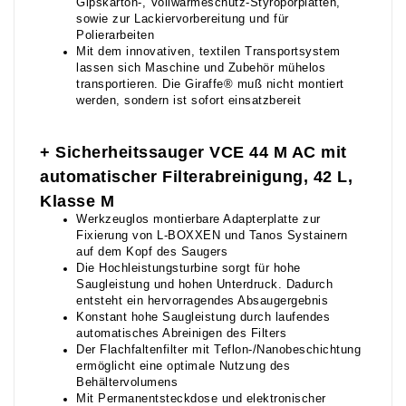
Gipskarton-, Vollwärmeschutz-Styroporplatten,
sowie zur Lackiervorbereitung und für
Polierarbeiten
Mit dem innovativen, textilen Transportsystem
lassen sich Maschine und Zubehör mühelos
transportieren. Die Giraffe® muß nicht montiert
werden, sondern ist sofort einsatzbereit
+ Sicherheitssauger VCE 44 M AC mit
automatischer Filterabreinigung, 42 L,
Klasse M
Werkzeuglos montierbare Adapterplatte zur
Fixierung von L-BOXXEN und Tanos Systainern
auf dem Kopf des Saugers
Die Hochleistungsturbine sorgt für hohe
Saugleistung und hohen Unterdruck. Dadurch
entsteht ein hervorragendes Absaugergebnis
Konstant hohe Saugleistung durch laufendes
automatisches Abreinigen des Filters
Der Flachfaltenfilter mit Teflon-/Nanobeschichtung
ermöglicht eine optimale Nutzung des
Behältervolumens
Mit Permanentsteckdose und elektronischer