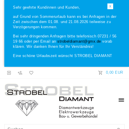
X
Sehr geehrte Kundinnen und Kunden,
auf Grund von Sommerurlaub kann es bei Anfragen in der
Zeit zwischen dem 01.08. und 21.08.2026 teilweise zu
Verzögerungen kommen.
Bei sehr dringenden Anfragen bitte telefonisch 07231 / 56
19 66 oder per Email an
strobeldiamant@gmx.de
vorab
klären. Wir danken Ihnen für Ihr Verständnis!
Eine schöne Urlaubszeit wünscht STROBEL DIAMANT
0,00 EUR