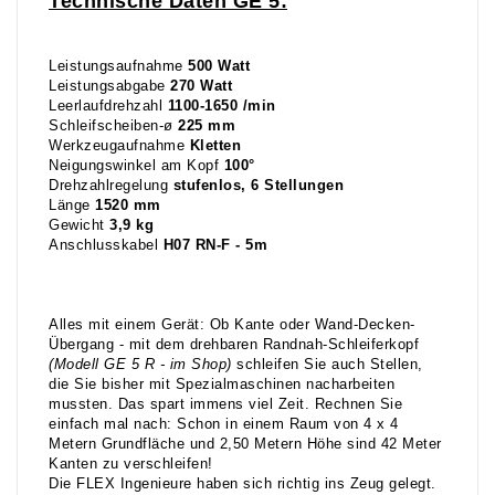
Technische Daten GE 5:
Leistungsaufnahme
500 Watt
Leistungsabgabe
270 Watt
Leerlaufdrehzahl
1100-1650 /min
Schleifscheiben-ø
225 mm
Werkzeugaufnahme
Kletten
Neigungswinkel am Kopf
100°
Drehzahlregelung
stufenlos, 6 Stellungen
Länge
1520 mm
Gewicht
3,9 kg
Anschlusskabel
H07 RN-F - 5m
Alles mit einem Gerät: Ob Kante oder Wand-Decken-
Übergang - mit dem drehbaren Randnah-Schleiferkopf
(Modell GE 5 R - im Shop)
schleifen Sie auch Stellen,
die Sie bisher mit Spezialmaschinen nacharbeiten
mussten. Das spart immens viel Zeit. Rechnen Sie
einfach mal nach: Schon in einem Raum von 4 x 4
Metern Grundfläche und 2,50 Metern Höhe sind 42 Meter
Kanten zu verschleifen!
Die FLEX Ingenieure haben sich richtig ins Zeug gelegt.