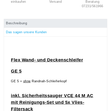
einkaufen
Versand
Beratung
07231/561966
Beschreibung
Das sagen unsere Kunden
Flex Wand- und Deckenschleifer
GE 5
GE 5 =
ohne
Randnah-Schleiferkopf
inkl. Sicherheitssauger VCE 4
4
M AC
mit
Reinigungs-Set und 5x Vlies-
Filtersack