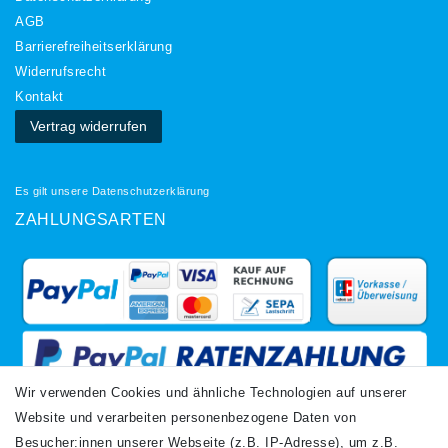
AGB
Barrierefreiheitserklärung
Widerrufs­recht
Kontakt
Vertrag widerrufen
Es gilt unsere
Datenschutzerklärung
ZAHLUNGSARTEN
Wir verwenden Cookies und ähnliche Technologien auf unserer
Website und verarbeiten personenbezogene Daten von
VERSANDARTEN
Besucher:innen unserer Webseite (z.B. IP-Adresse), um z.B.