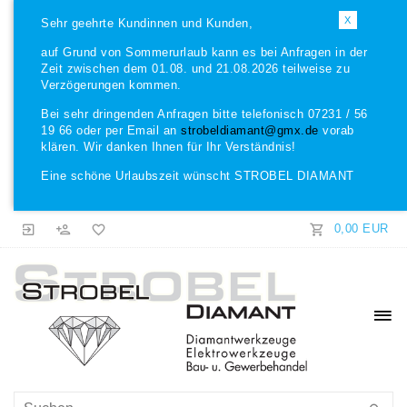
X
Sehr geehrte Kundinnen und Kunden,
auf Grund von Sommerurlaub kann es bei Anfragen in der
Zeit zwischen dem 01.08. und 21.08.2026 teilweise zu
Verzögerungen kommen.
Bei sehr dringenden Anfragen bitte telefonisch 07231 / 56
19 66 oder per Email an
strobeldiamant@gmx.de
vorab
klären. Wir danken Ihnen für Ihr Verständnis!
Eine schöne Urlaubszeit wünscht STROBEL DIAMANT
0,00 EUR