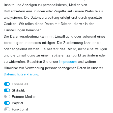
Inhalte und Anzeigen zu personalisieren, Medien von
Drittanbietern einzubinden oder Zugriffe auf unsere Website zu
analysieren. Die Datenverarbeitung erfolgt erst durch gesetzte
Cookies. Wir teilen diese Daten mit Dritten, die wir in den
Einstellungen benennen.
Die Datenverarbeitung kann mit Einwilligung oder aufgrund eines
Newsletter
berechtigten Interesses erfolgen. Die Zustimmung kann erteilt
Newsletter
E-MAIL **
oder abgelehnt werden. Es besteht das Recht, nicht einzuwilligen
Honig
und die Einwilligung zu einem späteren Zeitpunkt zu ändern oder
Hiermit bestätige ich, dass ich die
Daten­schutz­erklärung
gelesen habe. Meine
zu widerrufen. Beachten Sie unser
Impressum
und weitere
Einwilligung kann ich jederzeit widerrufen.**
Hinweise zur Verwendung personenbezogener Daten in unserer
Daten­schutz­erklärung
.
Abonnieren
Essenziell
** Hierbei handelt es sich um ein Pflichtfeld.
Statistik
STAY CONNECTED.
Externe Medien
PayPal
Funktional