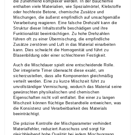
die zunehmend komplexer werden. In der Bauchemie
enthalten viele Materialien, wie Spezialmörtel, Klebstoffe
oder hochfeste Betone, chemische Zusätze und
Mischungen, die äußerst empfindlich auf unsachgemäße
Verarbeitung reagieren. Eine falsche Drehzahl kann die
Struktur dieser Inhaltsstoffe beschädigen und ihre
Funktionalität beeinträchtigen. Zu hohe Drehzahlen
führen oft zu einer Übermischung, die empfindliche
Zusätze zerstören und Luft in das Material einarbeiten
kann. Dies schwächt die Homogenität und führt zu
Blasenbildung oder einer schlechteren Festigkeit.
Auch die Mischdauer spielt eine entscheidende Rolle.
Der integrierte Timer überwacht diese exakt, um
sicherzustellen, dass alle Komponenten gleichmäßig
verteilt werden. Eine zu kurze Mischzeit führt zu
unvollständiger Vermischung, wodurch das Material seine
gewünschten physikalischen und chemischen
Eigenschaften nicht voll entfaltet. Bei einer zu langen
Mischzeit können flüchtige Bestandteile entweichen, was
die Konsistenz und Verarbeitbarkeit des Materials
beeinträchtigt.
Die präzise Kontrolle der Mischparameter verhindert
Materialfehler, reduziert Ausschuss und sorgt für
gleichbleibend hohe Qualität bei jedem Mischvorgang.