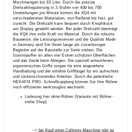
Mischmengen bis 65 Liter. Durch die präzise
Drehzahlregulierung in 3 Stufen von 400 bis 700
Umdrehungen pro Minute kommt die XQ4 mit
verschiedensten Materialien, von fließend bis fest, gut
zurecht. Die Drehzahl kann bequem durch Knopfdruck
am Display gewählt werden. Bei jeder Drehzahl überträgt
die XQ4 ihre volle Kraft ins Material. Durch die robuste
Bauweise, die Leistungsreserven und die Qualität Made
in Germany wird Sie Ihnen lange als zuverlässiger
Begleiter auf der Baustelle zur Seite stehen. Die
Gummipuffer an allen vier Ecken schützen Oberflächen
und das Gerät beim Ablegen. Die speziell entworfenen,
ergonomischen Griffe sorgen für eine angenehme
Handhaltung und der erhöhte Griffbügel für ein aufrechtes
und rückenschonendes Arbeiten. Durch die patentierte
HEXAFIX PRO- Schnellkupplung können Sie Ihre Rührer
noch effizienter werkzeuglos wechseln.
Lieferung hier ohne Rührer (Variante mit Rührer -
siehe Shop)
-->
bei Kauf einer Collomix-Maschine gibt es