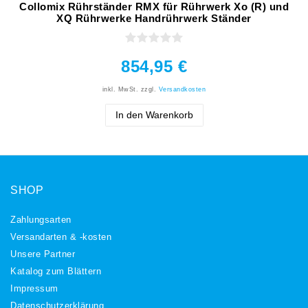
Collomix Rührständer RMX für Rührwerk Xo (R) und
XQ Rührwerke Handrührwerk Ständer
854,95 €
inkl. MwSt.
zzgl.
Versandkosten
In den Warenkorb
SHOP
Zahlungsarten
Versandarten & -kosten
Unsere Partner
Katalog zum Blättern
Impressum
Daten­schutz­erklärung