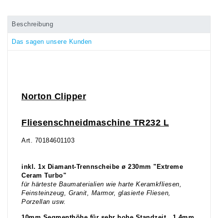
Beschreibung
Das sagen unsere Kunden
Norton Clipper
Fliesenschneidmaschine TR232 L
Art. 70184601103
inkl. 1x Diamant-Trennscheibe ø 230mm "Extreme
Ceram Turbo"
für härteste Baumaterialien wie harte Keramkfliesen,
Feinsteinzeug, Granit, Marmor, glasierte Fliesen,
Porzellan usw.
10mm Segmenthöhe für sehr hohe Standzeit . 1,4mm