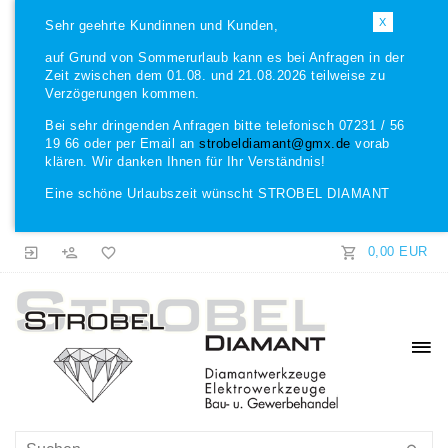
X
Sehr geehrte Kundinnen und Kunden,
auf Grund von Sommerurlaub kann es bei Anfragen in der
Zeit zwischen dem 01.08. und 21.08.2026 teilweise zu
Verzögerungen kommen.
Bei sehr dringenden Anfragen bitte telefonisch 07231 / 56
19 66 oder per Email an
strobeldiamant@gmx.de
vorab
klären. Wir danken Ihnen für Ihr Verständnis!
Eine schöne Urlaubszeit wünscht STROBEL DIAMANT
0,00 EUR