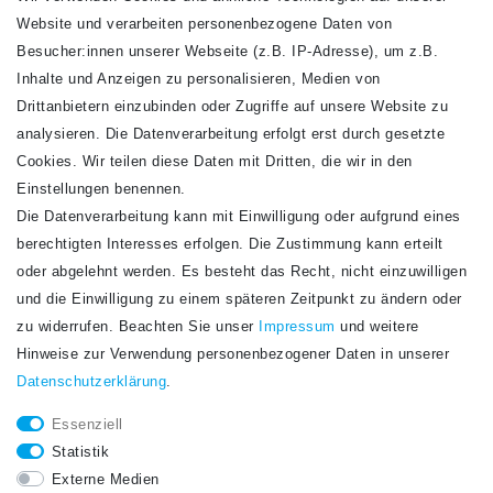
Website und verarbeiten personenbezogene Daten von
VERSANDARTEN
Besucher:innen unserer Webseite (z.B. IP-Adresse), um z.B.
Inhalte und Anzeigen zu personalisieren, Medien von
Drittanbietern einzubinden oder Zugriffe auf unsere Website zu
analysieren. Die Datenverarbeitung erfolgt erst durch gesetzte
Cookies. Wir teilen diese Daten mit Dritten, die wir in den
Einstellungen benennen.
Die Datenverarbeitung kann mit Einwilligung oder aufgrund eines
Newsletter
berechtigten Interesses erfolgen. Die Zustimmung kann erteilt
Newsletter
E-MAIL **
oder abgelehnt werden. Es besteht das Recht, nicht einzuwilligen
Honig
und die Einwilligung zu einem späteren Zeitpunkt zu ändern oder
Hiermit bestätige ich, dass ich die
Daten­schutz­erklärung
gelesen habe. Meine
zu widerrufen. Beachten Sie unser
Impressum
und weitere
Einwilligung kann ich jederzeit widerrufen.**
Hinweise zur Verwendung personenbezogener Daten in unserer
Daten­schutz­erklärung
.
Abonnieren
Essenziell
** Hierbei handelt es sich um ein Pflichtfeld.
Statistik
STAY CONNECTED.
Externe Medien