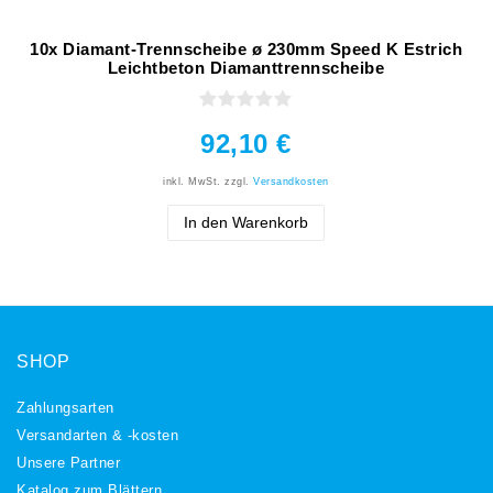
10x Diamant-Trennscheibe ø 230mm Speed K Estrich
Leichtbeton Diamanttrennscheibe
92,10 €
inkl. MwSt.
zzgl.
Versandkosten
In den Warenkorb
SHOP
Zahlungsarten
Versandarten & -kosten
Unsere Partner
Katalog zum Blättern