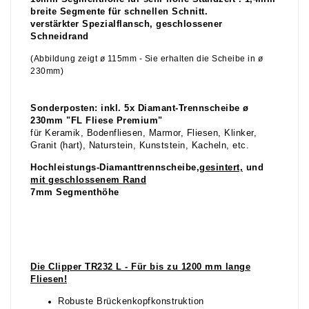
breite Segmente für schnellen Schnitt.
verstärkter Spezialflansch, geschlossener
Schneidrand
(Abbildung zeigt ø 115mm - Sie erhalten die Scheibe in ø
230mm)
Sonderposten: inkl. 5x Diamant-Trennscheibe ø
230mm "FL Fliese Premium"
für Keramik, Bodenfliesen, Marmor, Fliesen, Klinker,
Granit (hart), Naturstein, Kunststein, Kacheln, etc.
Hochleistungs-Diamanttrennscheibe,
gesintert,
und
mit geschlossenem Rand
7mm Segmenthöhe
Die Clipper TR232 L - Für bis zu 1200 mm lange
Fliesen!
Robuste Brückenkopfkonstruktion