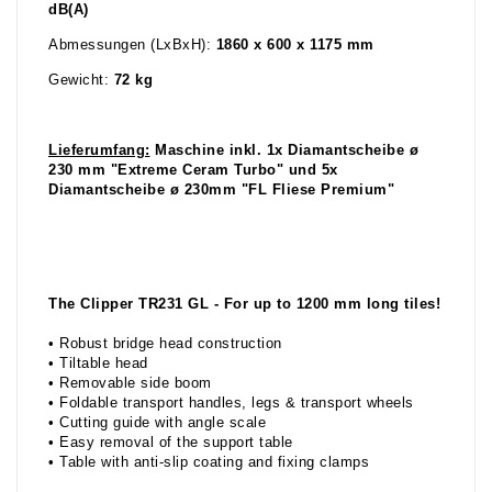
dB(A)
Abmessungen (LxBxH):
1860 x 600
x 1175 mm
Gewicht:
72
kg
Lieferumfang:
Maschine inkl. 1x Diamantscheibe ø
230
mm "
Extreme Ceram Turbo
"
und 5x
Diamantscheibe ø 230mm "FL Fliese Premium"
The Clipper TR231 GL - For up to 1200 mm long tiles!
• Robust bridge head construction
• Tiltable head
• Removable side boom
• Foldable transport handles, legs & transport wheels
• Cutting guide with angle scale
• Easy removal of the support table
• Table with anti-slip coating and fixing clamps