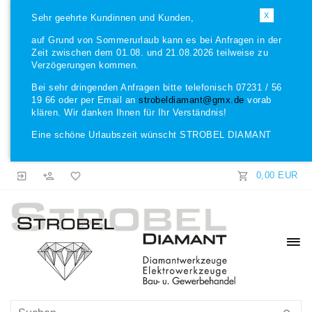
X
Sehr geehrte Kundinnen und Kunden,
auf Grund von Sommerurlaub kann es bei Anfragen in der
Zeit zwischen dem 01.08. und 21.08.2026 teilweise zu
Verzögerungen kommen.
Bei sehr dringenden Anfragen bitte telefonisch 07231 / 56
19 66 oder per Email an
strobeldiamant@gmx.de
vorab
klären. Wir danken Ihnen für Ihr Verständnis!
Eine schöne Urlaubszeit wünscht STROBEL DIAMANT
0,00 EUR