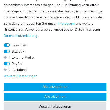
Newsletter
berechtigten Interesses erfolgen. Die Zustimmung kann erteilt
Newsletter
E-MAIL **
oder abgelehnt werden. Es besteht das Recht, nicht einzuwilligen
Honig
und die Einwilligung zu einem späteren Zeitpunkt zu ändern oder
Hiermit bestätige ich, dass ich die
Daten­schutz­erklärung
gelesen habe. Meine
zu widerrufen. Beachten Sie unser
Impressum
und weitere
Einwilligung kann ich jederzeit widerrufen.**
Hinweise zur Verwendung personenbezogener Daten in unserer
Daten­schutz­erklärung
.
Abonnieren
Essenziell
** Hierbei handelt es sich um ein Pflichtfeld.
Statistik
STAY CONNECTED.
Externe Medien
PayPal
Funktional
Weitere Einstellungen
Alle akzeptieren
Alle ablehnen
Auswahl akzeptieren