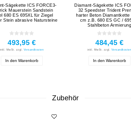
nt-Sägekette ICS FORCE3-
Diamant-Sägekette ICS F
rick Mauerstein Sandstein
32 Speedster Trident Pr
el 680 ES 695XL für Ziegel
harter Beton Diamantkette 
r Stein abrasive Natursteine
cm z.B. 680 ES GC / 69
Stahlbeton Armierun
493,95 €
484,45 €
inkl. MwSt.
zzgl.
Versandkosten
inkl. MwSt.
zzgl.
Versandkoste
In den Warenkorb
In den Warenkorb
Zubehör