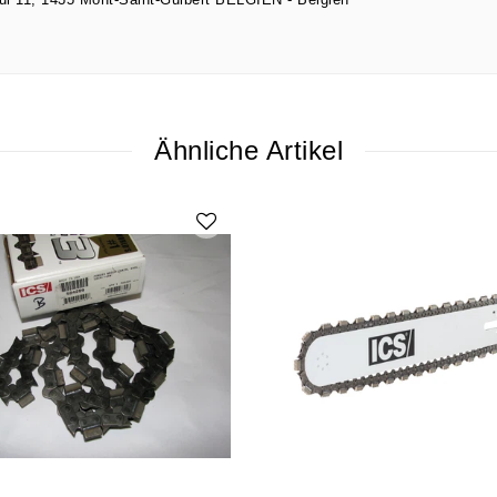
ui
11
1435
Mont-Saint-Guibert BELGIEN
Belgien
Ähnliche Artikel