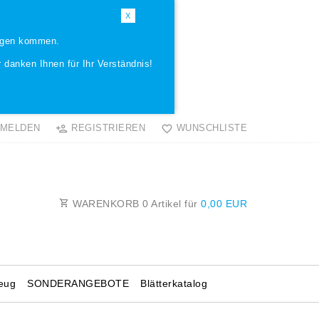
X
ungen kommen.
 danken Ihnen für Ihr Verständnis!
MELDEN
REGISTRIEREN
WUNSCHLISTE
WARENKORB
0
Artikel für
0,00 EUR
eug
SONDERANGEBOTE
Blätterkatalog