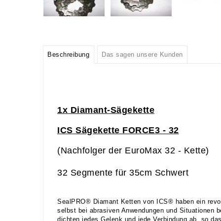
Beschreibung
Das sagen unsere Kunden
1x Diamant-Sägekette
ICS Sägekette FORCE3 - 32
(Nachfolger der EuroMax 32 - Kette)
32 Segmente für 35cm Schwert
SealPRO® Diamant Ketten von ICS® haben ein revolu
selbst bei abrasiven Anwendungen und Situationen be
dichten jedes Gelenk und jede Verbindung ab, so das