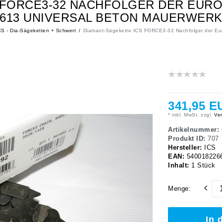
FORCE3-32 NACHFOLGER DER EUROMA
613 UNIVERSAL BETON MAUERWER
S - Dia-Sägeketten + Schwert
Diamant-Sägekette ICS FORCE3-32 Nachfolger der Eu
341,95 E
* inkl. MwSt. zzgl.
Ver
Artikelnummer:
Produkt ID:
707
Hersteller:
ICS
EAN:
540018226
Inhalt:
1
Stück
Menge:
In 