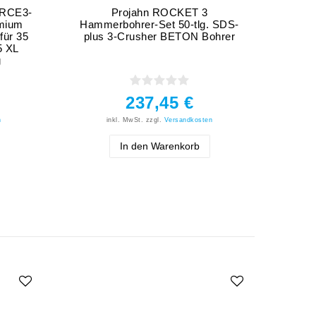
ORCE3-
Projahn ROCKET 3
emium
Hammerbohrer-Set 50-tlg. SDS-
für 35
plus 3-Crusher BETON Bohrer
5 XL
g
237,45 €
n
inkl. MwSt.
zzgl.
Versandkosten
In den Warenkorb