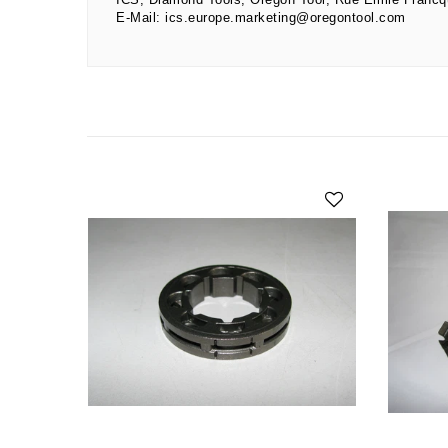
ICS, Diamond Tools, Oregon Tool
Rue Emile Francq
E-Mail:
ics.europe.marketing@oregontool.com