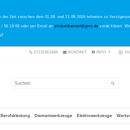
n der Zeit zwischen dem 01.08. und 21.08.2026 teilweise zu Verzöger
1 / 56 19 66 oder per Email an
strobeldiamant@gmx.de
vorab klären. Wir
NT
AN
07231561966
KONTAKT
INFO
Berufskleidung
Diamantwerkzeuge
Elektrowerkzeuge
Werkz