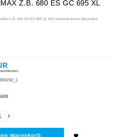
X Z.B. 680 ES GC 695 XL
K
roMax z.B. 680 ES GC 695 XL 613 Universal Beton Mauerwerk
UR
sandkosten
584292_1
6938
den Warenkorb