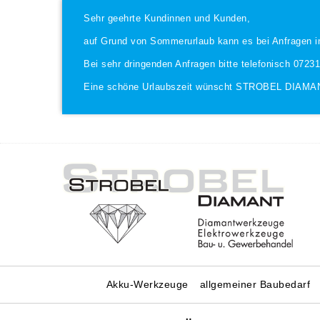
Sehr geehrte Kundinnen und Kunden,
auf Grund von Sommerurlaub kann es bei Anfragen i
Bei sehr dringenden Anfragen bitte telefonisch 0723
Eine schöne Urlaubszeit wünscht STROBEL DIAMA
Akku-Werkzeuge
allgemeiner Baubedarf