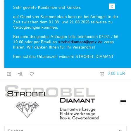
X
Sehr geehrte Kundinnen und Kunden,
auf Grund von Sommerurlaub kann es bei Anfragen in der
Zeit zwischen dem 01.08. und 21.08.2026 teilweise zu
Verzögerungen kommen.
Bei sehr dringenden Anfragen bitte telefonisch 07231 / 56
19 66 oder per Email an
strobeldiamant@gmx.de
vorab
klären. Wir danken Ihnen für Ihr Verständnis!
Eine schöne Urlaubszeit wünscht STROBEL DIAMANT
0,00 EUR