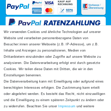
Wir verwenden Cookies und ähnliche Technologien auf unserer
Website und verarbeiten personenbezogene Daten von
VERSANDARTEN
Besucher:innen unserer Webseite (z.B. IP-Adresse), um z.B.
Inhalte und Anzeigen zu personalisieren, Medien von
Drittanbietern einzubinden oder Zugriffe auf unsere Website zu
analysieren. Die Datenverarbeitung erfolgt erst durch gesetzte
Cookies. Wir teilen diese Daten mit Dritten, die wir in den
Einstellungen benennen.
Die Datenverarbeitung kann mit Einwilligung oder aufgrund eines
Newsletter
berechtigten Interesses erfolgen. Die Zustimmung kann erteilt
Newsletter
E-MAIL **
oder abgelehnt werden. Es besteht das Recht, nicht einzuwilligen
Honig
und die Einwilligung zu einem späteren Zeitpunkt zu ändern oder
Hiermit bestätige ich, dass ich die
Daten­schutz­erklärung
gelesen habe. Meine
zu widerrufen. Beachten Sie unser
Impressum
und weitere
Einwilligung kann ich jederzeit widerrufen.**