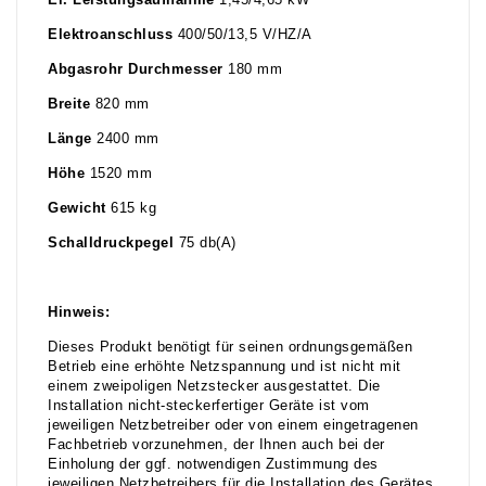
El. Leistungsaufnahme
1,45/4,65 kW
Elektroanschluss
400/50/13,5 V/HZ/A
Abgasrohr Durchmesser
180 mm
Breite
820 mm
Länge
2400 mm
Höhe
1520 mm
Gewicht
615 kg
Schalldruckpegel
75 db(A)
Hinweis:
Dieses Produkt benötigt für seinen ordnungsgemäßen
Betrieb eine erhöhte Netzspannung und ist nicht mit
einem zweipoligen Netzstecker ausgestattet. Die
Installation nicht-steckerfertiger Geräte ist vom
jeweiligen Netzbetreiber oder von einem eingetragenen
Fachbetrieb vorzunehmen, der Ihnen auch bei der
Einholung der ggf. notwendigen Zustimmung des
jeweiligen Netzbetreibers für die Installation des Gerätes