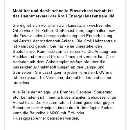
Mobilität und damit schnelle Einsatzbereitschaft ist
das Hauptmerkmal der Kroll Energy Heizzentrale HM.
Sie eignet sich vor allem zum Einsatz an wechselnden
Orten wie z. B. Zelten, Großbaustellen, Lagerhallen usw;
als Zusatz- oder Übergangsheizung und Ersatzheizung
bei Ausfall der stationären Anlage. Die Kroll Heizzentrale
ist kompakt gebaut. Sie hat keine überstehenden
Bauteile, der Kaminstutzen ist versenkt. Die Ansaug- und
Ausblasstutzen sind für den Transport versenkbar. Zum
Verladen mit dem Gabelstapler verfügt sie über die
passenden Aufnahmeöffnungen an den Längs- und
Stirnseiten. Sie passt quer in jeden normalen LKW und
ist interessant für Vermieter, da problemlos und sicher
stapelbar.
Alle Teile der Anlage, wie Brenner, Gebläse, Steuerung
etc. befinden sich innerhalb des stabilen Gehäuses unter
Verschluss. Die Heizzentrale ist damit geschützt gegen
Sabotage oder Manipulationen durch Unbefugte. Zudem
kann die Baureihe HM200 mit Erd- oder
Flüssiggasbrenner betrieben werden.