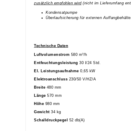
zusätzlich empfohlen wird
(nicht im Lieferumfang ent
Kondensatpumpe
Überlaufsicherung für externen Auffangbehälte
Technische Daten
Luftvolumenstrom
580 m³/h
Entfeuchtungsleistung
30 l/24 Std.
El. Leistungsaufnahme
0,65 kW
Elektroanschluss
230/50 V/HZ/A
Breite
480 mm
Länge
570 mm
Höhe
980 mm
Gewicht
34 kg
Schalldruckpegel
52 db(A)