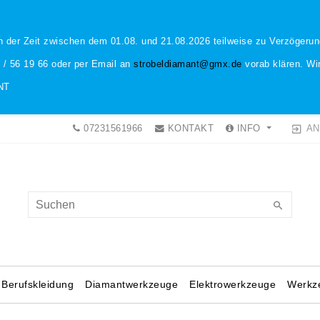
n der Zeit zwischen dem 01.08. und 21.08.2026 teilweise zu Verzöger
1 / 56 19 66 oder per Email an
strobeldiamant@gmx.de
vorab klären. Wir
NT
AN
07231561966
KONTAKT
INFO
Berufskleidung
Diamantwerkzeuge
Elektrowerkzeuge
Werkz