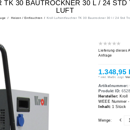
 TK 30 BAUTROCKNER 30 L / 24 ST
LUFT
euge
Heizen / Entfeuchten
Kroll Luftentfeuchter TK 30 Bautrockner 30 l / 24 Std Tr
Lieferung dieses A
Anfrage
1.348,95
* inkl. MwSt. zzgl.
Ver
Artikelnummer:
Produkt ID:
652
Hersteller:
Kroll
WEEE Nummer - K
Inhalt:
1
Stück
Menge: