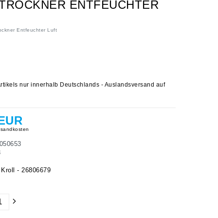
D TROCKNER ENTFEUCHTER
ockner Entfeuchter Luft
rtikels nur innerhalb Deutschlands - Auslandsversand auf
 EUR
sandkosten
050653
8
roll - 26806679