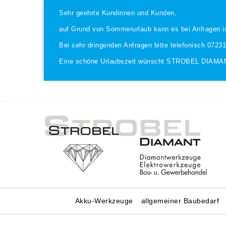
Sehr geehrte Kundinnen und Kunden,
auf Grund von Sommerurlaub kann es bei Anfragen i
Bei sehr dringenden Anfragen bitte telefonisch 0723
Eine schöne Urlaubszeit wünscht STROBEL DIAMA
Akku-Werkzeuge
allgemeiner Baubedarf