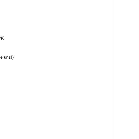
op)
e uns!)