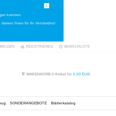
X
ungen kommen.
 danken Ihnen für Ihr Verständnis!
MELDEN
REGISTRIEREN
WUNSCHLISTE
WARENKORB
0
Artikel für
0,00 EUR
eug
SONDERANGEBOTE
Blätterkatalog