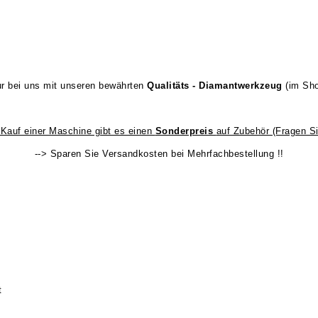
r bei uns mit unseren bewährten
Qualitäts - Diamantwerkzeug
(im Sh
 Kauf einer Maschine gibt es einen
Sonderpreis
auf Zubehör (Fragen Si
--> Sparen Sie Versandkosten bei Mehrfachbestellung !!
t