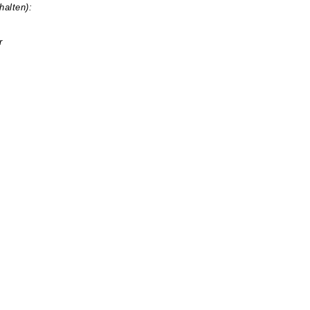
halten):
r