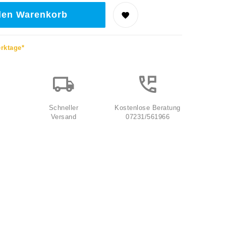
den Warenkorb
erktage*
Schneller
Kostenlose Beratung
Versand
07231/561966