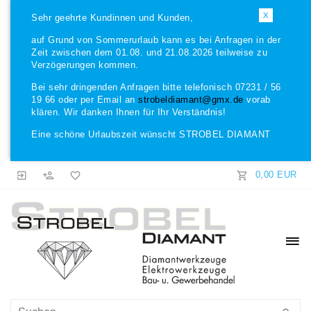
X
Sehr geehrte Kundinnen und Kunden,
auf Grund von Sommerurlaub kann es bei Anfragen in der
Zeit zwischen dem 01.08. und 21.08.2026 teilweise zu
Verzögerungen kommen.
Bei sehr dringenden Anfragen bitte telefonisch 07231 / 56
19 66 oder per Email an
strobeldiamant@gmx.de
vorab
klären. Wir danken Ihnen für Ihr Verständnis!
Eine schöne Urlaubszeit wünscht STROBEL DIAMANT
0,00 EUR