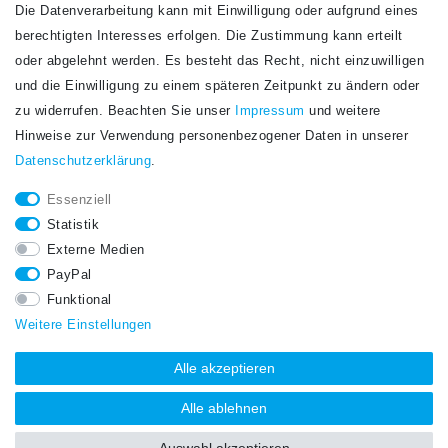
Die Datenverarbeitung kann mit Einwilligung oder aufgrund eines
Newsletter
berechtigten Interesses erfolgen. Die Zustimmung kann erteilt
Newsletter
E-MAIL **
oder abgelehnt werden. Es besteht das Recht, nicht einzuwilligen
Honig
und die Einwilligung zu einem späteren Zeitpunkt zu ändern oder
Hiermit bestätige ich, dass ich die
Daten­schutz­erklärung
gelesen habe. Meine
zu widerrufen. Beachten Sie unser
Impressum
und weitere
Einwilligung kann ich jederzeit widerrufen.**
Hinweise zur Verwendung personenbezogener Daten in unserer
Daten­schutz­erklärung
.
Abonnieren
Essenziell
** Hierbei handelt es sich um ein Pflichtfeld.
Statistik
STAY CONNECTED.
Externe Medien
PayPal
Funktional
Weitere Einstellungen
Alle akzeptieren
Alle ablehnen