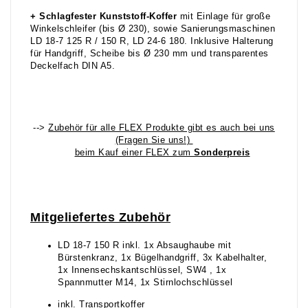
+
Schlagfester Kunststoff-Koffer
mit Einlage für große
Winkelschleifer (bis Ø 230), sowie Sanierungsmaschinen
LD 18-7 125 R / 150 R, LD 24-6 180. Inklusive Halterung
für Handgriff, Scheibe bis Ø 230 mm und transparentes
Deckelfach DIN A5.
-->
Zubehör für alle FLEX Produkte gibt es auch bei uns
(Fragen Sie uns!)
beim Kauf einer FLEX zum
Sonderpreis
Mitgeliefertes Zubehör
LD 18-7 150 R inkl. 1x Absaughaube mit
Bürstenkranz, 1x Bügelhandgriff, 3x Kabelhalter,
1x Innensechskantschlüssel, SW4 , 1x
Spannmutter M14, 1x Stirnlochschlüssel
inkl. Transportkoffer