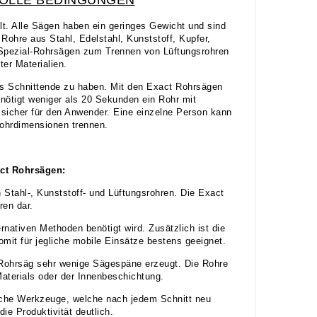
lt. Alle Sägen haben ein geringes Gewicht und sind
 Rohre aus Stahl, Edelstahl, Kunststoff, Kupfer,
 Spezial-Rohrsägen zum Trennen von Lüftungsrohren
er Materialien.
es Schnittende zu haben. Mit den Exact Rohrsägen
enötigt weniger als 20 Sekunden ein Rohr mit
icher für den Anwender. Eine einzelne Person kann
Rohrdimensionen trennen.
act Rohrsägen:
 Stahl-, Kunststoff- und Lüftungsrohren. Die Exact
ren dar.
ernativen Methoden benötigt wird. Zusätzlich ist die
omit für jegliche mobile Einsätze bestens geeignet.
Rohrsäg sehr wenige Sägespäne erzeugt. Die Rohre
aterials oder der Innenbeschichtung.
che Werkzeuge, welche nach jedem Schnitt neu
ie Produktivität deutlich.