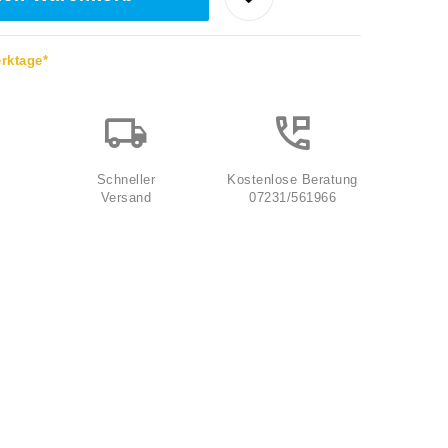
erktage*
Schneller
Kostenlose Beratung
Versand
07231/561966