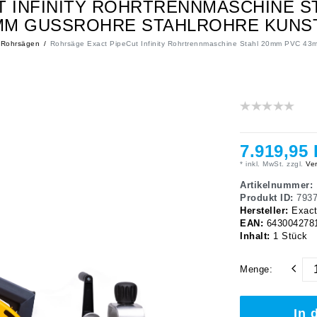
 INFINITY ROHRTRENNMASCHINE ST
0 MM GUSSROHRE STAHLROHRE KUNS
Rohrsägen
Rohrsäge Exact PipeCut Infinity Rohrtrennmaschine Stahl 20mm PVC 43m
7.919,95
* inkl. MwSt. zzgl.
Ver
Artikelnummer:
Produkt ID:
793
Hersteller:
Exac
EAN:
643004278
Inhalt:
1
Stück
Menge:
In 