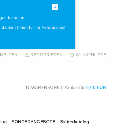
X
ungen kommen.
 danken Ihnen für Ihr Verständnis!
MELDEN
REGISTRIEREN
WUNSCHLISTE
WARENKORB
0
Artikel für
0,00 EUR
eug
SONDERANGEBOTE
Blätterkatalog