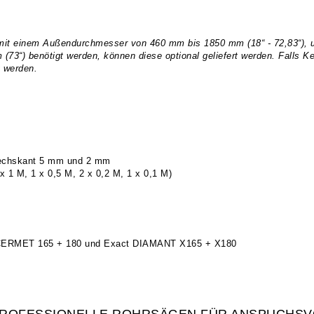
 mit einem Außendurchmesser von 460 mm bis 1850 mm (18“ - 72,83“), 
73“) benötigt werden, können diese optional geliefert werden. Falls
t werden.
sechskant 5 mm und 2 mm
 1 M, 1 x 0,5 M, 2 x 0,2 M, 1 x 0,1 M)
CERMET 165 + 180 und Exact DIAMANT X165 + X180
PROFESSIONELLE ROHRSÄGEN FÜR ANSPUCHSV