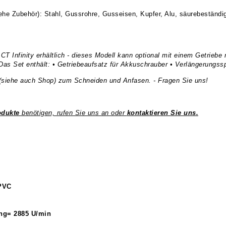
ehe Zubehör): Stahl, Gussrohre, Gusseisen, Kupfer, Alu, säurebeständig
CT Infinity erhältlich - dieses Modell kann optional mit einem Getrieb
as Set enthält: • Getriebeaufsatz für Akkuschrauber • Verlängerungssp
h (siehe auch Shop) zum Schneiden und Anfasen. - Fragen Sie uns!
odukte
benötigen, rufen Sie uns an oder
kontaktieren Sie uns.
PVC
ng= 2885 U/min