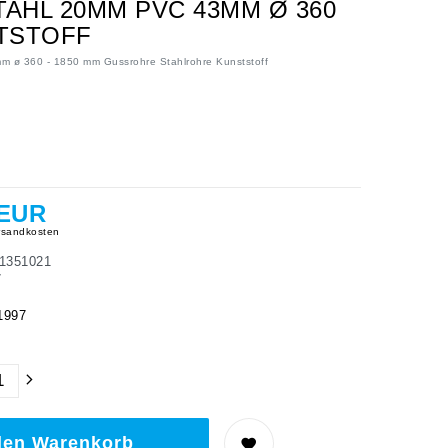
AHL 20MM PVC 43MM Ø 360
TSTOFF
m ø 360 - 1850 mm Gussrohre Stahlrohre Kunststoff
 EUR
sandkosten
1351021
7
t
1997
den Warenkorb