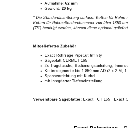
Aufnahme:
62 mm
Gewicht:
20 kg
* Die Standardausrüstung umfasst Ketten für Rohre
Ketten für Rohraußendurchmesser von über 1850 mm (
(73“) benötigt werden, können diese optional geliefer
Mitgeliefertes Zubehör
Exact Rohrsäge PipeCut Infinity
Sägeblatt CERMET 165
2x Tragetasche, Bedienungsanleitung, Innen
Kettensegmente bis 1.850 mm AD (2 x 2 M, 1 x
Spannvorrichtung mit Kurbel
mit integrierter Tiefeneinstellung
Verwendbare Sägeblätter:
Exact TCT 165 , Exact 
Exact Rohrsägen
– 