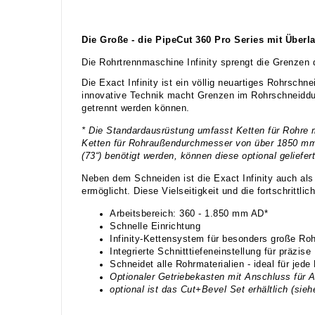
Die Große - die PipeCut 360 Pro Series mit Überl
Die Rohrtrennmaschine Infinity sprengt die Grenzen
Die Exact Infinity ist ein völlig neuartiges Rohrs
innovative Technik macht Grenzen im Rohrschneiddu
getrennt werden können.
* Die Standardausrüstung umfasst Ketten für Rohre
Ketten für Rohraußendurchmesser von über 1850 mm (
(73“) benötigt werden, können diese optional geliefer
Neben dem Schneiden ist die Exact Infinity auch als
ermöglicht. Diese Vielseitigkeit und die fortschritt
Arbeitsbereich: 360 - 1.850 mm AD*
Schnelle Einrichtung
Infinity-Kettensystem für besonders große R
Integrierte Schnitttiefeneinstellung für präzis
Schneidet alle Rohrmaterialien - ideal für jede
Optionaler Getriebekasten mit Anschluss für 
optional ist das Cut+Bevel Set erhältlich (s