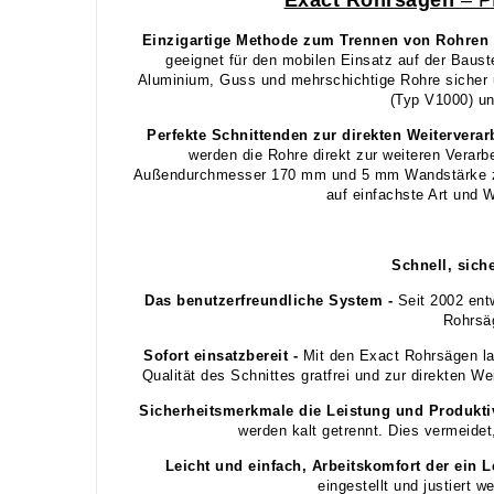
Einzigartige Methode zum Trennen von Rohren
geeignet für den mobilen Einsatz auf der Bauste
Aluminium, Guss und mehrschichtige Rohre sicher 
(Typ V1000) un
Perfekte Schnittenden zur direkten Weiterverar
werden die Rohre direkt zur weiteren Verarb
Außendurchmesser 170 mm und 5 mm Wandstärke zu t
auf einfachste Art und 
Schnell, sich
Das benutzerfreundliche System -
Seit 2002 ent
Rohrsäg
Sofort einsatzbereit -
Mit den Exact Rohrsägen las
Qualität des Schnittes gratfrei und zur direkten W
Sicherheitsmerkmale die Leistung und Produktiv
werden kalt getrennt. Dies vermeide
Leicht und einfach, Arbeitskomfort der ein 
eingestellt und justiert 