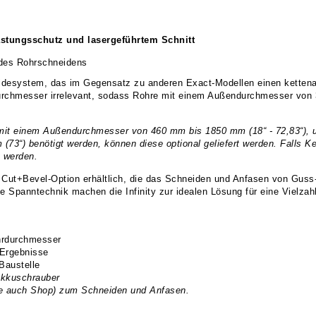
astungsschutz und lasergeführtem Schnitt
 des Rohrschneidens
chneidesystem, das im Gegensatz zu anderen Exact-Modellen einen kett
rchmesser irrelevant, sodass Rohre mit einem Außendurchmesser von 
 mit einem Außendurchmesser von 460 mm bis 1850 mm (18“ - 72,83“), 
73“) benötigt werden, können diese optional geliefert werden. Falls
t werden.
 Cut+Bevel-Option erhältlich, die das Schneiden und Anfasen von Guss-
liche Spanntechnik machen die Infinity zur idealen Lösung für eine Vielz
ohrdurchmesser
e Ergebnisse
 Baustelle
Akkuschrauber
iehe auch Shop) zum Schneiden und Anfasen.