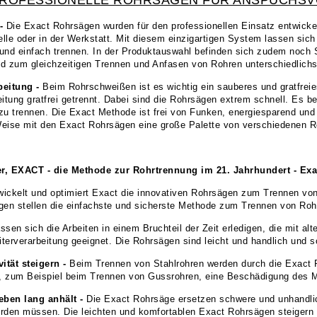
 -
Die Exact Rohrsägen wurden für den professionellen Einsatz entwicke
lle oder in der Werkstatt. Mit diesem einzigartigen System lassen sich
und einfach trennen. In der Produktauswahl befinden sich zudem noch
d zum gleichzeitigen Trennen und Anfasen von Rohren unterschiedlichst
beitung -
Beim Rohrschweißen ist es wichtig ein sauberes und gratfrei
eitung gratfrei getrennt. Dabei sind die Rohrsägen extrem schnell. Es b
rennen. Die Exact Methode ist frei von Funken, energiesparend und s
Weise mit den Exact Rohrsägen eine große Palette von verschiedenen 
er, EXACT - die Methode zur Rohrtrennung im 21. Jahrhundert - Ex
wickelt und optimiert Exact die innovativen Rohrsägen zum Trennen von
en stellen die einfachste und sicherste Methode zum Trennen von Roh
sen sich die Arbeiten in einem Bruchteil der Zeit erledigen, die mit alt
eiterverarbeitung geeignet. Die Rohrsägen sind leicht und handlich und s
ität steigern -
Beim Trennen von Stahlrohren werden durch die Exact 
t, zum Beispiel beim Trennen von Gussrohren, eine Beschädigung des M
Leben lang anhält -
Die Exact Rohrsäge ersetzen schwere und unhandli
werden müssen. Die leichten und komfortablen Exact Rohrsägen steigern d