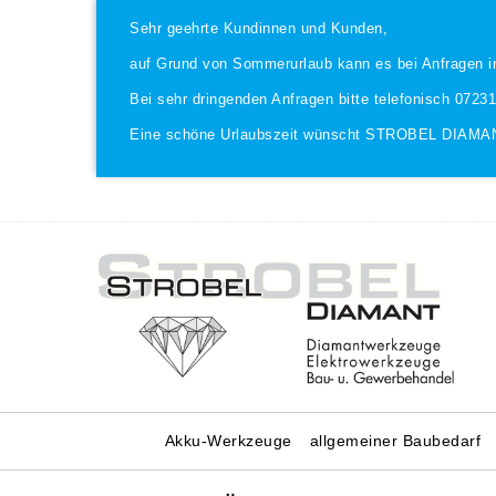
Sehr geehrte Kundinnen und Kunden,
auf Grund von Sommerurlaub kann es bei Anfragen i
Bei sehr dringenden Anfragen bitte telefonisch 0723
Eine schöne Urlaubszeit wünscht STROBEL DIAMA
Akku-Werkzeuge
allgemeiner Baubedarf