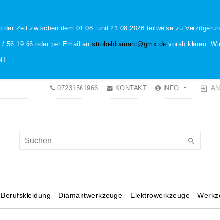
n der Zeit zwischen dem 01.08. und 21.08.2026 teilweise zu Verzöger
1 / 56 19 66 oder per Email an
strobeldiamant@gmx.de
vorab klären. Wir
NT
AN
07231561966
KONTAKT
INFO
Berufskleidung
Diamantwerkzeuge
Elektrowerkzeuge
Werkz