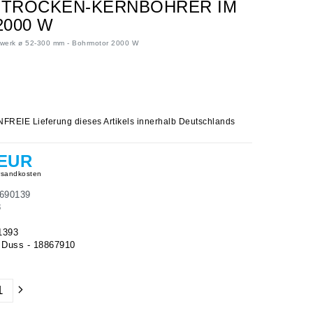
 TROCKEN-KERNBOHRER IM
2000 W
rwerk ø 52-300 mm - Bohrmotor 2000 W
IE Lieferung dieses Artikels innerhalb Deutschlands
 EUR
sandkosten
690139
8
1393
Duss - 18867910