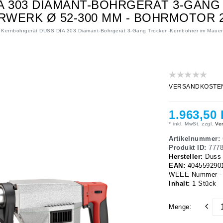
A 303 DIAMANT-BOHRGERÄT 3-GANG
WERK Ø 52-300 MM - BOHRMOTOR 
Kernbohrgerät DUSS DIA 303 Diamant-Bohrgerät 3-Gang Trocken-Kernbohrer im Maue
VERSANDKOSTENFRE
1.963,50
* inkl. MwSt. zzgl.
Ver
Artikelnummer:
Produkt ID:
777
Hersteller:
Duss
EAN:
404559290
WEEE Nummer - 
Inhalt:
1
Stück
Menge: