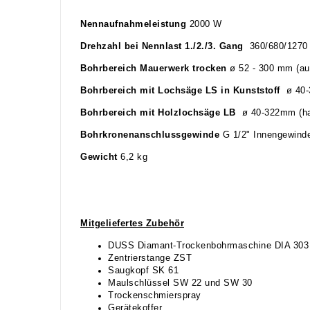
Nennaufnahmeleistung
2000 W
Drehzahl bei Nennl
ast
1./2./3. Gang
360/680/1270
Bohrbereich Mauerwerk trocken
ø 52 - 300 mm (au
Bohrbereich mit Lochsäge LS in Kunststoff
ø 40-3
Bohrbereich mit Holzlochsäge LB
ø 40-322mm (hand
Bohrkronenanschlussgewinde
G 1/2" Innengewind
Gewicht
6,2 kg
Mitgeliefertes Zubehör
DUSS Diamant-Trockenbohrmaschine DIA 303 mi
Zentrierstange ZST
Saugkopf SK 61
Maulschlüssel SW 22 und SW 30
Trockenschmierspray
Gerätekoffer