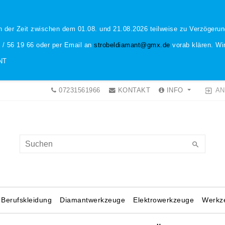
n der Zeit zwischen dem 01.08. und 21.08.2026 teilweise zu Verzöger
1 / 56 19 66 oder per Email an
strobeldiamant@gmx.de
vorab klären. Wir
NT
AN
07231561966
KONTAKT
INFO
Berufskleidung
Diamantwerkzeuge
Elektrowerkzeuge
Werkz