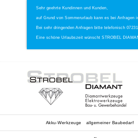
Sehr geehrte Kundinnen und Kunden,
auf Grund von Sommerurlaub kann es bei Anfragen i
Bei sehr dringenden Anfragen bitte telefonisch 0723
Eine schöne Urlaubszeit wünscht STROBEL DIAMA
Akku-Werkzeuge
allgemeiner Baubedarf