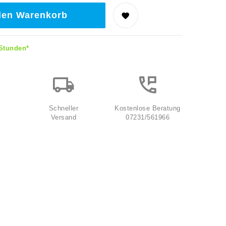
den Warenkorb
 Stunden*
Schneller
Kostenlose Beratung
Versand
07231/561966