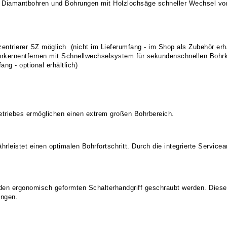
Diamantbohren und Bohrungen mit Holzlochsäge schneller Wechsel vo
ntrierer SZ möglich (nicht im Lieferumfang - im Shop als Zubehör erhä
rkernentfernen mit Schnellwechselsystem für sekundenschnellen Bohr
ng - optional erhältlich)
triebes ermöglichen einen extrem großen Bohrbereich.
eistet einen optimalen Bohrfortschritt. Durch die integrierte Servicea
n den ergonomisch geformten Schalterhandgriff geschraubt werden. Dies
ungen.