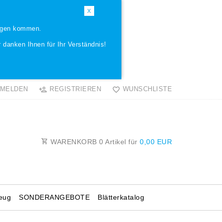
X
ungen kommen.
 danken Ihnen für Ihr Verständnis!
MELDEN
REGISTRIEREN
WUNSCHLISTE
WARENKORB
0
Artikel für
0,00 EUR
eug
SONDERANGEBOTE
Blätterkatalog