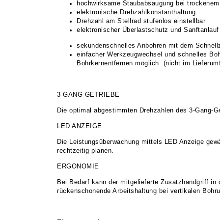
hochwirksame Staubabsaugung bei trockenem 
elektronische Drehzahlkonstanthaltung
Drehzahl am Stellrad stufenlos einstellbar
elektronischer Überlastschutz und Sanftanlauf
sekundenschnelles Anbohren mit dem Schnellze
einfacher Werkzeugwechsel und schnelles Boh
Bohrkernentfernen möglich (nicht im Lieferumfa
3-GANG-GETRIEBE
Die optimal abgestimmten Drehzahlen des 3-Gang-Ge
LED ANZEIGE
Die Leistungsüberwachung mittels LED Anzeige gewährl
rechtzeitig planen.
ERGONOMIE
Bei Bedarf kann der mitgelieferte Zusatzhandgriff i
rückenschonende Arbeitshaltung bei vertikalen Bohr