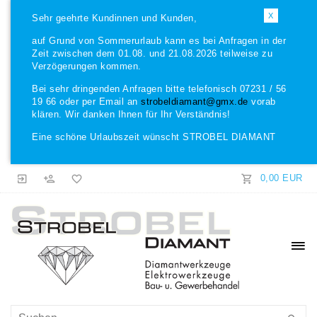
X
Sehr geehrte Kundinnen und Kunden,
auf Grund von Sommerurlaub kann es bei Anfragen in der
Zeit zwischen dem 01.08. und 21.08.2026 teilweise zu
Verzögerungen kommen.
Bei sehr dringenden Anfragen bitte telefonisch 07231 / 56
19 66 oder per Email an
strobeldiamant@gmx.de
vorab
klären. Wir danken Ihnen für Ihr Verständnis!
Eine schöne Urlaubszeit wünscht STROBEL DIAMANT
0,00 EUR