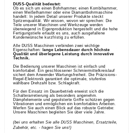
DUSS-Qualität bedeutet:
Ob es sich um einen Bohrhammer, einen Kombihammer,
einen Meißelhammer oder eine Diamantbohrmaschine
handelt: In jedem Detail unserer Produkte steckt
Spitzenqualität. Wir wissen, wovon wir sprechen: Die
Teile unserer Maschinen und Werkzeuge werden
überwiegend in Eigenproduktion hergestellt und die hohe
Fertigungstiefe erlaubt es uns, auch ausgefallene
Kundenwünsche kurzfristig zu erfüllen.
Alle DUSS Maschinen verbinden zwei wichtige
Eigenschaften:
lange Lebensdauer durch höchste
Qualität und überlegene Leistung durch innovative
Technik.
Die Bedienung unserer Maschinen ist einfach und
komfortabel. Ein geschlossener Schmiermittelkreislauf
sichert dem Anwender Wartungsfreiheit. Die Präzisions-
Regel-Elektronik garantiert die optimale, stufenlos
wählbare Drehzahl bzw. Schlagkraft.
Für den Einsatz im Dauerbetrieb erweist sich die
Schalterarretierung als besonders angenehm.
Dämpfelemente und gepolsterte Griffe schützen gegen
Vibrationen und ermöglichen ein komfortables Arbeiten.
Werfen Sie auch einen Blick auf das robuste Getriebe:
Unsere Maschinen begleiten Sie über viele Jahre.
(bei uns erhalten Sie alle DUSS Maschinen, Ersatzteile,
Zubehör, etc. - fragen Sie uns!)