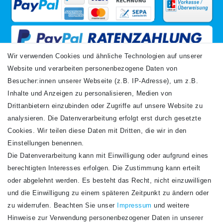
Wir verwenden Cookies und ähnliche Technologien auf unserer
Website und verarbeiten personenbezogene Daten von
VERSANDARTEN
Besucher:innen unserer Webseite (z.B. IP-Adresse), um z.B.
Inhalte und Anzeigen zu personalisieren, Medien von
Drittanbietern einzubinden oder Zugriffe auf unsere Website zu
analysieren. Die Datenverarbeitung erfolgt erst durch gesetzte
Cookies. Wir teilen diese Daten mit Dritten, die wir in den
Einstellungen benennen.
Die Datenverarbeitung kann mit Einwilligung oder aufgrund eines
Newsletter
berechtigten Interesses erfolgen. Die Zustimmung kann erteilt
Newsletter
E-MAIL **
oder abgelehnt werden. Es besteht das Recht, nicht einzuwilligen
Honig
und die Einwilligung zu einem späteren Zeitpunkt zu ändern oder
Hiermit bestätige ich, dass ich die
Daten­schutz­erklärung
gelesen habe. Meine
zu widerrufen. Beachten Sie unser
Impressum
und weitere
Einwilligung kann ich jederzeit widerrufen.**
Hinweise zur Verwendung personenbezogener Daten in unserer