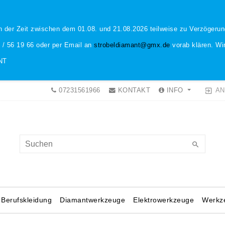
n der Zeit zwischen dem 01.08. und 21.08.2026 teilweise zu Verzöger
1 / 56 19 66 oder per Email an
strobeldiamant@gmx.de
vorab klären. Wir
NT
AN
07231561966
KONTAKT
INFO
Berufskleidung
Diamantwerkzeuge
Elektrowerkzeuge
Werkz