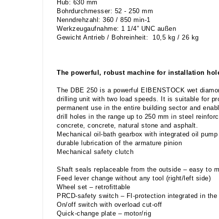
Hub: 630 mm
Bohrdurchmesser: 52 - 250 mm
Nenndrehzahl: 360 / 850 min-1
Werkzeugaufnahme: 1 1/4” UNC außen
Gewicht Antrieb / Bohreinheit: 10,5 kg / 26 kg
The powerful, robust machine for installation ho
The DBE 250 is a powerful EIBENSTOCK wet diamo
drilling unit with two load speeds. It is suitable for p
permanent use in the entire building sector and enab
drill holes in the range up to 250 mm in steel reinfor
concrete, concrete, natural stone and asphalt.
Mechanical oil-bath gearbox with integrated oil pump
durable lubrication of the armature pinion
Mechanical safety clutch
Shaft seals replaceable from the outside – easy to m
Feed lever change without any tool (right/left side)
Wheel set – retrofittable
PRCD-safety switch – FI-protection integrated in the
On/off switch with overload cut-off
Quick-change plate – motor/rig