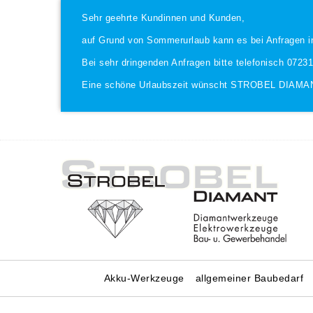
Sehr geehrte Kundinnen und Kunden,
auf Grund von Sommerurlaub kann es bei Anfragen i
Bei sehr dringenden Anfragen bitte telefonisch 0723
Eine schöne Urlaubszeit wünscht STROBEL DIAMA
Akku-Werkzeuge
allgemeiner Baubedarf