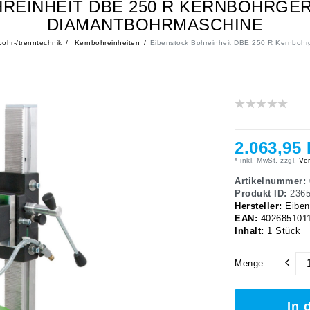
HREINHEIT DBE 250 R KERNBOHRGE
DIAMANTBOHRMASCHINE
ohr-/trenntechnik
Kernbohreinheiten
Eibenstock Bohreinheit DBE 250 R Kernbohr
2.063,95
* inkl. MwSt. zzgl.
Ver
Artikelnummer:
Produkt ID:
236
Hersteller:
Eiben
EAN:
402685101
Inhalt:
1
Stück
Menge:
In 