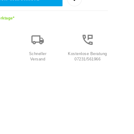
erktage*
Schneller
Kostenlose Beratung
Versand
07231/561966