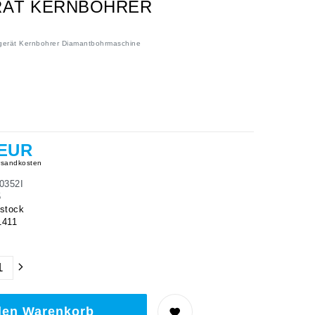
RÄT KERNBOHRER
gerät Kernbohrer Diamantbohrmaschine
 EUR
sandkosten
0352I
5
stock
1411
den Warenkorb