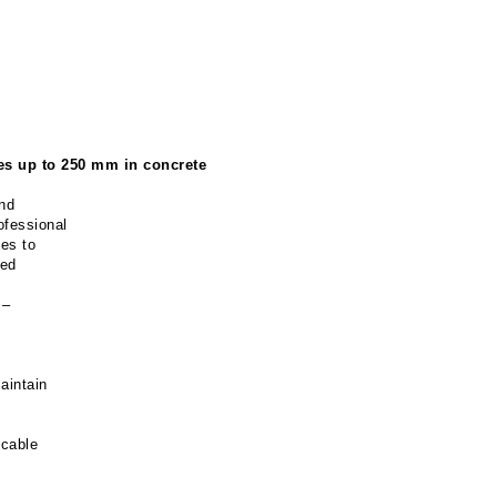
les up to 250 mm in concrete
nd
rofessional
les to
ced
 –
aintain
 cable