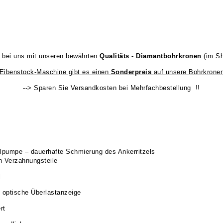
 bei uns mit unseren bewährten
Qualitäts - Diamantbohrkronen
(im S
 Eibenstock-Maschine gibt es einen
Sonderpreis
auf unsere Bohrkronen
--> Sparen Sie Versandkosten bei Mehrfachbestellung !!
Ölpumpe – dauerhafte Schmierung des Ankerritzels
n Verzahnungsteile
l
d optische Überlastanzeige
rt