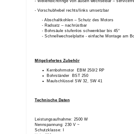
- Wellendichtringe von außen wechselbar – servicefr
- Vorschubhebel rechts/links umsetzbar
- Abschaltkohlen – Schutz des Motors
- Radsatz – nachrüstbar
- Bohrsäule stufenlos schwenkbar bis 45°
- Schnellwechselplatte - einfache Montage am B
Mitgeliefertes Zubehör
Kernbohrmotor EBM 250/2 RP
Bohrständer BST 250
Maulschlüssel SW 32, SW 41
Technische Daten
Leistungsaufnahme: 2500 W
Nennspannung: 230 V ~
Schutzklasse: I