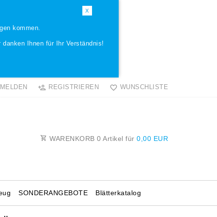
X
ungen kommen.
 danken Ihnen für Ihr Verständnis!
MELDEN
REGISTRIEREN
WUNSCHLISTE
WARENKORB
0
Artikel für
0,00 EUR
eug
SONDERANGEBOTE
Blätterkatalog