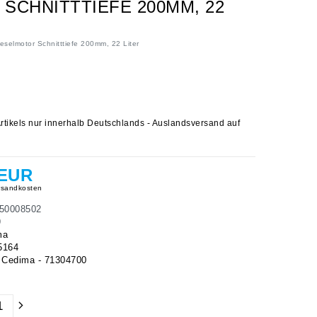
SCHNITTTIEFE 200MM, 22
selmotor Schnitttiefe 200mm, 22 Liter
rtikels nur innerhalb Deutschlands - Auslandsversand auf
 EUR
sandkosten
50008502
9
ma
5164
Cedima - 71304700