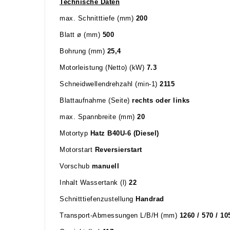
Technische Daten
max. Schnitttiefe (mm)
200
Blatt ø (mm)
500
Bohrung (mm)
25,4
Motorleistung (Netto) (kW)
7.3
Schneidwellendrehzahl (min-1)
2115
Blattaufnahme (Seite)
rechts oder links
max. Spannbreite (mm)
20
Motortyp
Hatz B40U-6 (Diesel)
Motorstart
Reversierstart
Vorschub
manuell
Inhalt Wassertank (l)
22
Schnitttiefenzustellung
Handrad
Transport-Abmessungen L/B/H (mm)
1260 / 570 / 1