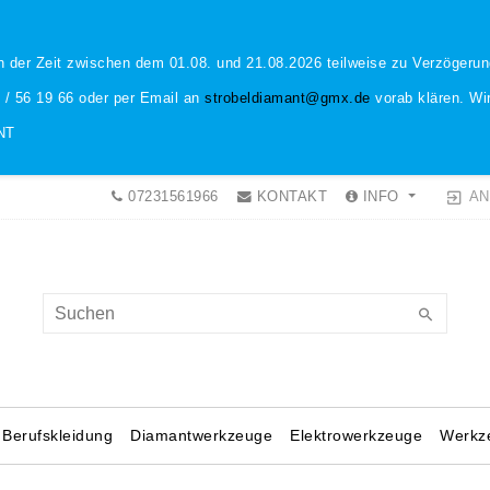
n der Zeit zwischen dem 01.08. und 21.08.2026 teilweise zu Verzöger
1 / 56 19 66 oder per Email an
strobeldiamant@gmx.de
vorab klären. Wir
NT
AN
07231561966
KONTAKT
INFO
Berufskleidung
Diamantwerkzeuge
Elektrowerkzeuge
Werkz