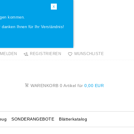
X
ungen kommen.
 danken Ihnen für Ihr Verständnis!
MELDEN
REGISTRIEREN
WUNSCHLISTE
WARENKORB
0
Artikel für
0,00 EUR
eug
SONDERANGEBOTE
Blätterkatalog