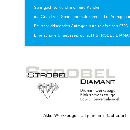
Sehr geehrte Kundinnen und Kunden,
auf Grund von Sommerurlaub kann es bei Anfragen i
Bei sehr dringenden Anfragen bitte telefonisch 0723
Eine schöne Urlaubszeit wünscht STROBEL DIAMA
Akku-Werkzeuge
allgemeiner Baubedarf