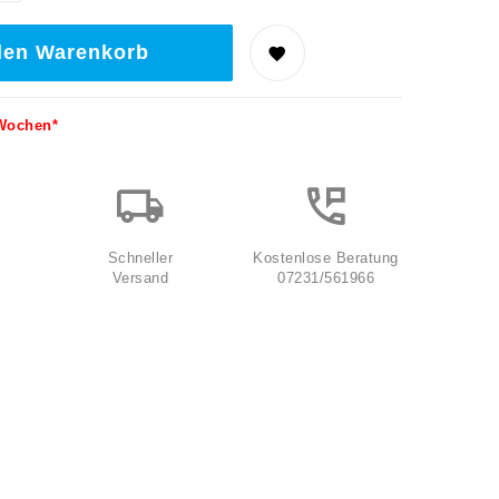
den Warenkorb
 Wochen*
Schneller
Kostenlose Beratung
Versand
07231/561966