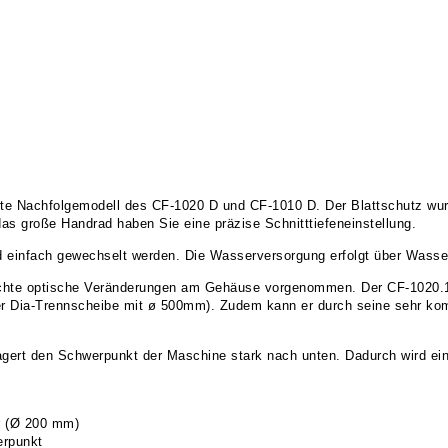
rte Nachfolgemodell des CF-1020 D und CF-1010 D. Der Blattschutz wu
s große Handrad haben Sie eine präzise Schnitttiefeneinstellung.
und einfach gewechselt werden. Die Wasserversorgung erfolgt über Wass
ichte optische Veränderungen am Gehäuse vorgenommen. Der CF-1020.1 
er Dia-Trennscheibe mit ø 500mm). Zudem kann er durch seine sehr ko
agert den Schwerpunkt der Maschine stark nach unten. Dadurch wird ein
r (Ø 200 mm)
erpunkt