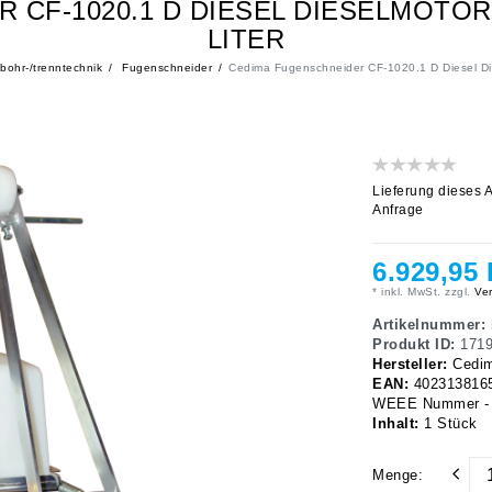
 CF-1020.1 D DIESEL DIESELMOTOR 
LITER
ohr-/trenntechnik
Fugenschneider
Cedima Fugenschneider CF-1020.1 D Diesel Die
Lieferung dieses A
Anfrage
6.929,95
* inkl. MwSt. zzgl.
Ver
Artikelnummer:
Produkt ID:
171
Hersteller:
Cedi
EAN:
402313816
WEEE Nummer - 
Inhalt:
1
Stück
Menge: