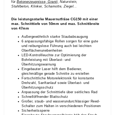
für
Betonerzeugnisse, Granit,
Naturstein,
Stahlbeton, Klinker, Schamotte, Ziegel...
Die leistungsstarke Mauernutfräse CG150 mit einer
max. Schnitttiefe von 50mm und max. Schnittbreite
von 47mm
Außergewöhnlich starke Staubabsaugung
6 anpassungsfähige Rollen sorgen für eine gute
und reibungslose Führung auch bei leichten
Oberflächenunebenheiten
LED-Kontrollleuchte zur Optimierung der
Bohrleistung mit Überlast- und
Überhitzungswarnung
Eingebauter Laser hilft dem Bediener,
gleichmäßige gerade Schnitte zu erstellen
Fortschrittliche Motorelektronik für konstante
Drehzahl, Sanftanlauf sowie Überlast- und
Überhitzungsschutz
Anpassung der Schnitttiefe über seitliches Rad
Schnellöffnender Blattschutz
Großer, staub- und wasserundurchlässiger Reed-
Schalter zum Halten in verschiedenen Positionen
Sicherheitssperre