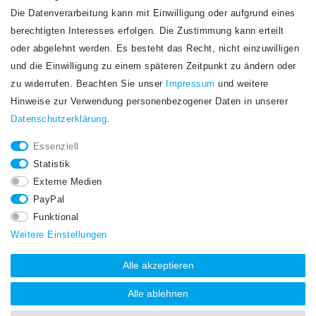
Die Datenverarbeitung kann mit Einwilligung oder aufgrund eines
Newsletter
berechtigten Interesses erfolgen. Die Zustimmung kann erteilt
Newsletter
E-MAIL **
oder abgelehnt werden. Es besteht das Recht, nicht einzuwilligen
Honig
und die Einwilligung zu einem späteren Zeitpunkt zu ändern oder
Hiermit bestätige ich, dass ich die
Daten­schutz­erklärung
gelesen habe. Meine
zu widerrufen. Beachten Sie unser
Impressum
und weitere
Einwilligung kann ich jederzeit widerrufen.**
Hinweise zur Verwendung personenbezogener Daten in unserer
Daten­schutz­erklärung
.
Abonnieren
Essenziell
** Hierbei handelt es sich um ein Pflichtfeld.
Statistik
STAY CONNECTED.
Externe Medien
PayPal
Funktional
Weitere Einstellungen
Alle akzeptieren
Alle ablehnen