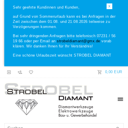
X
Sehr geehrte Kundinnen und Kunden,
auf Grund von Sommerurlaub kann es bei Anfragen in der
Zeit zwischen dem 01.08. und 21.08.2026 teilweise zu
Verzögerungen kommen.
Bei sehr dringenden Anfragen bitte telefonisch 07231 / 56
19 66 oder per Email an
strobeldiamant@gmx.de
vorab
klären. Wir danken Ihnen für Ihr Verständnis!
Eine schöne Urlaubszeit wünscht STROBEL DIAMANT
0,00 EUR