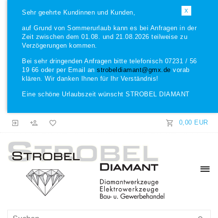
X
Sehr geehrte Kundinnen und Kunden,
auf Grund von Sommerurlaub kann es bei Anfragen in der
Zeit zwischen dem 01.08. und 21.08.2026 teilweise zu
Verzögerungen kommen.
Bei sehr dringenden Anfragen bitte telefonisch 07231 / 56
19 66 oder per Email an
strobeldiamant@gmx.de
vorab
klären. Wir danken Ihnen für Ihr Verständnis!
Eine schöne Urlaubszeit wünscht STROBEL DIAMANT
0,00 EUR