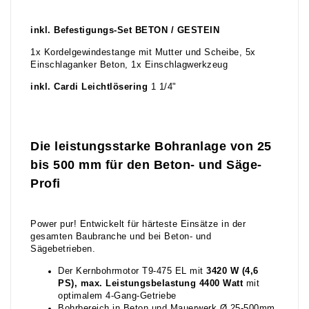
inkl. Befestigungs-Set BETON / GESTEIN
1x Kordelgewindestange mit Mutter und Scheibe, 5x
Einschlaganker Beton, 1x Einschlagwerkzeug
inkl. Cardi Leichtlösering
1 1/4"
Die leistungsstarke Bohranlage
von 25
bis 500 mm
für den Beton- und Säge-
Profi
Power pur! Entwickelt für härteste Einsätze in der
gesamten Baubranche und bei Beton- und
Sägebetrieben.
Der Kernbohrmotor T9-475 EL mit
3420 W (4,6
PS), max. Leistungsbelastung 4400 Watt
mit
optimalem 4-Gang-Getriebe
Bohrbereich in Beton und Mauerwerk Ø 25-500mm