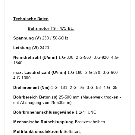
Technische Daten
Bohrmotor T9 - 475 EL:
Spannung (V)
230 / 50-60Hz
Leistung (W)
3420
Nenndrehzahl (U/min)
1.G-300 2.G-560 3.G-920 4.G-
1540
max. Lastdrehzahl (U/min)
1.G-190 2.G-370 3.G-600
4.G-1000
Drehmoment (Nm)
1.G- 181 2.G- 95 3.G- 58 4.G- 35
Bohrbereich Beton (ø)
25-500 mm (Mauerwerk trocken -
mit Absaugung von 25-500mm)
Bohrkronenanschlussgewinde
1 1/4'' UNC
Mechanische Rutschkupplung
Bronzescheiben
Multifunktionselektronik
Softstart,