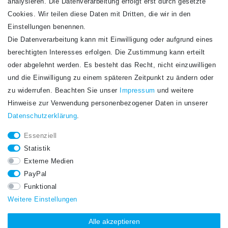
analysieren. Die Datenverarbeitung erfolgt erst durch gesetzte
Cookies. Wir teilen diese Daten mit Dritten, die wir in den
Einstellungen benennen.
Die Datenverarbeitung kann mit Einwilligung oder aufgrund eines
Newsletter
berechtigten Interesses erfolgen. Die Zustimmung kann erteilt
Newsletter
E-MAIL **
oder abgelehnt werden. Es besteht das Recht, nicht einzuwilligen
Honig
und die Einwilligung zu einem späteren Zeitpunkt zu ändern oder
Hiermit bestätige ich, dass ich die
Daten­schutz­erklärung
gelesen habe. Meine
zu widerrufen. Beachten Sie unser
Impressum
und weitere
Einwilligung kann ich jederzeit widerrufen.**
Hinweise zur Verwendung personenbezogener Daten in unserer
Daten­schutz­erklärung
.
Abonnieren
Essenziell
** Hierbei handelt es sich um ein Pflichtfeld.
Statistik
STAY CONNECTED.
Externe Medien
PayPal
Funktional
Weitere Einstellungen
Alle akzeptieren