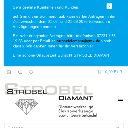
X
Sehr geehrte Kundinnen und Kunden,
auf Grund von Sommerurlaub kann es bei Anfragen in der
Zeit zwischen dem 01.08. und 21.08.2026 teilweise zu
Verzögerungen kommen.
Bei sehr dringenden Anfragen bitte telefonisch 07231 / 56
19 66 oder per Email an
strobeldiamant@gmx.de
vorab
klären. Wir danken Ihnen für Ihr Verständnis!
Eine schöne Urlaubszeit wünscht STROBEL DIAMANT
0,00 EUR