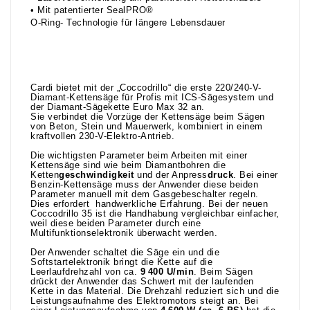
• Mit patentierter SealPRO®
O-Ring- Technologie für längere Lebensdauer
Cardi bietet mit der „Coccodrillo“ die erste 220/240-V-
Diamant-Kettensäge für Profis mit ICS-Sägesystem und
der Diamant-Sägekette Euro Max 32 an.
Sie verbindet die Vorzüge der Kettensäge beim Sägen
von Beton, Stein und Mauerwerk, kombiniert in einem
kraftvollen 230-V-Elektro-Antrieb.
Die wichtigsten Parameter beim Arbeiten mit einer
Kettensäge sind wie beim Diamantbohren die
Ketten
geschwindigkeit
und der Anpress
druck
. Bei einer
Benzin-Kettensäge muss der Anwender diese beiden
Parameter manuell mit dem Gasgebeschalter regeln.
Dies erfordert handwerkliche Erfahrung. Bei der neuen
Coccodrillo 35 ist die Handhabung vergleichbar einfacher,
weil diese beiden Parameter durch eine
Multifunktionselektronik überwacht werden.
Der Anwender schaltet die Säge ein und die
Softstartelektronik bringt die Kette auf die
Leerlaufdrehzahl von ca.
9 400 U/min
. Beim Sägen
drückt der Anwender das Schwert mit der laufenden
Kette in das Material. Die Drehzahl reduziert sich und die
Leistungsaufnahme des Elektromotors steigt an. Bei