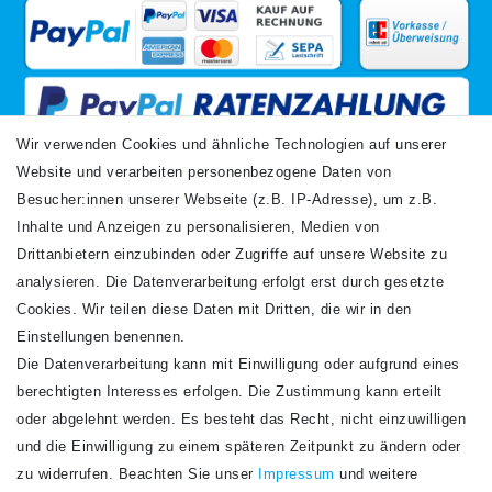
Wir verwenden Cookies und ähnliche Technologien auf unserer
Website und verarbeiten personenbezogene Daten von
VERSANDARTEN
Besucher:innen unserer Webseite (z.B. IP-Adresse), um z.B.
Inhalte und Anzeigen zu personalisieren, Medien von
Drittanbietern einzubinden oder Zugriffe auf unsere Website zu
analysieren. Die Datenverarbeitung erfolgt erst durch gesetzte
Cookies. Wir teilen diese Daten mit Dritten, die wir in den
Einstellungen benennen.
Die Datenverarbeitung kann mit Einwilligung oder aufgrund eines
Newsletter
berechtigten Interesses erfolgen. Die Zustimmung kann erteilt
Newsletter
E-MAIL **
oder abgelehnt werden. Es besteht das Recht, nicht einzuwilligen
Honig
und die Einwilligung zu einem späteren Zeitpunkt zu ändern oder
Hiermit bestätige ich, dass ich die
Daten­schutz­erklärung
gelesen habe. Meine
zu widerrufen. Beachten Sie unser
Impressum
und weitere