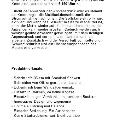
einer Leistungsaufnahme von
4 600 W (ca. 6 PS)
hat die
Kette eine Lastdrehzahl von
6 150 U/min
.
Erhöht der Anwender den Anpressdruck oder es klemmt
die Kette, regelt die Multifunktionselektronik die
Stromaufnahme nach unten. Die Softstartelektronik wird
aktiviert und wenn das Schwert mit Kette wieder frei ist,
dreht der Motor wieder auf die Leerlaufdrehzahl und der
Anwender kann wieder arbeiten. Dadurch werden auch
weniger geübte Anwender gezwungen, mit dem richtigen
Anpressdruck und der optimalen Lastdrehzahl, zu
arbeiten. Zusätzlich wird der Verschleiß von Kette und
Schwert reduziert und ein Überlastungsschaden des
Motors wird vermieden.
Produktmerkmale:
- Schnitttiefe 35 cm mit Standard Schwert
- Schneiden von Öffnungen, tiefen Laschen
- Eckenfinish beim Wandsägeneinsatz
- Einsatz in Räumen, da keine Abgase
- Einsatz in engen Verhältnissen, schlanke Bauform
- Innovatives Design und Ergonomie
- Optimale Führung und Balance
- Einfache Bedienung, Ein-Ausschalter
- Keine Startprobleme, weil Elektroantrieb