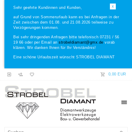
X
Sehr geehrte Kundinnen und Kunden,
auf Grund von Sommerurlaub kann es bei Anfragen in der
Zeit zwischen dem 01.08. und 21.08.2026 teilweise zu
Verzögerungen kommen.
Bei sehr dringenden Anfragen bitte telefonisch 07231 / 56
19 66 oder per Email an
strobeldiamant@gmx.de
vorab
klären. Wir danken Ihnen für Ihr Verständnis!
Eine schöne Urlaubszeit wünscht STROBEL DIAMANT
0,00 EUR