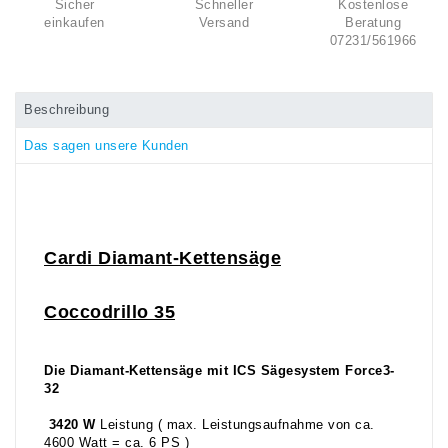
Sicher
Schneller
Kostenlose
einkaufen
Versand
Beratung
07231/561966
Beschreibung
Das sagen unsere Kunden
Cardi
Diamant-
Ketten
säge
Coccodrillo 35
Die Diamant-Kettensäge mit ICS Sägesystem Force3-
32
3420 W
Leistung ( max. Leistungsaufnahme von ca.
4600 Watt = ca. 6 PS )