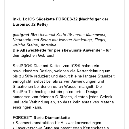
inkl. 1x ICS Sägekette FORCE3-32 (Nachfolger der
Euromax 32 Kette)
geeignet für:
Universal-Kette für hartes Mauerwerk,
Naturstein und Beton mit leichter Armierung, Ziegel,
weiche Steine, Abrasive
Die Allzweckkette für preisbewusste Anwender -
für
den täglichen Gebrauch
SealPRO® Diamant Ketten von ICS® haben ein
revolutionäres Design, welches die Kettendehnung um
bis zu 50% reduziert und dadurch eine längere Standzeit
ermöglicht, selbst bei abrasiven Anwendungen und
Situationen bei denen es an Wasser mangelt. Die
SealPro Technologie ist ein patentiertes Design,
hunderten von feinsten O Ringen, dichten jedes Gelenk
und jede Verbindung ab, so dass kein abrasives Material
eindringen kann.
FORCE3™ Serie Diamantkette
• Segmentkonstruktion für Allzweckanwendungen
• Laserverschweißung am patentierten Kettenchassis