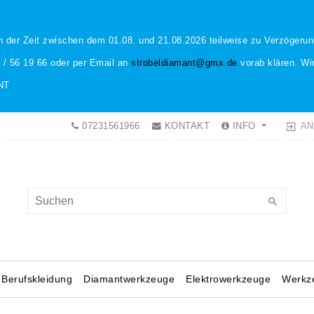
n der Zeit zwischen dem 01.08. und 21.08.2026 teilweise zu Verzöger
1 / 56 19 66 oder per Email an
strobeldiamant@gmx.de
vorab klären. Wir
NT
AN
07231561966
KONTAKT
INFO
Berufskleidung
Diamantwerkzeuge
Elektrowerkzeuge
Werkz