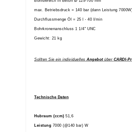
Bohrbereich in Beton Ø 125-700 mm
max. Betriebsdruck = 140 bar (dann Leistung 7000W
Durchflussmenge Öl = 25 l - 40 l/min
Bohrkronenanschluss 1 1/4'' UNC
Gewicht: 21 kg
Sollten Sie ein individuelles
Angebot
über
CARDI-P
Technische Daten
Hubraum (ccm)
51,6
Leistung
7000 (@140 bar) W