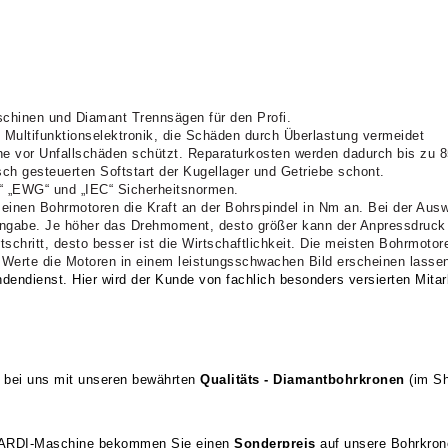
chinen und Diamant Trennsägen für den Profi.
en Multifunktionselektronik, die Schäden durch Überlastung vermeidet
e vor Unfallschäden schützt. Reparaturkosten werden dadurch bis zu 8
sch gesteuerten Softstart der Kugellager und Getriebe schont.
EN“ „EWG“ und „IEC“ Sicherheitsnormen.
n seinen Bohrmotoren die Kraft an der Bohrspindel in Nm an. Bei der Ausw
gabe. Je höher das Drehmoment, desto größer kann der Anpressdruck s
ortschritt, desto besser ist die Wirtschaftlichkeit. Die meisten Bohrmotor
e Werte die Motoren in einem leistungsschwachen Bild erscheinen lasse
dendienst. Hier wird der Kunde von fachlich besonders versierten Mitar
 bei uns mit unseren bewährten
Qualitäts - Diamantbohrkronen
(im S
 CARDI-Maschine bekommen Sie einen
Sonderpreis
auf unsere Bohrkron