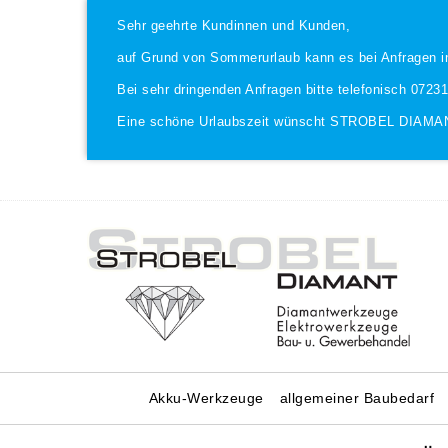
Sehr geehrte Kundinnen und Kunden,
auf Grund von Sommerurlaub kann es bei Anfragen i
Bei sehr dringenden Anfragen bitte telefonisch 0723
Eine schöne Urlaubszeit wünscht STROBEL DIAMA
Akku-Werkzeuge
allgemeiner Baubedarf