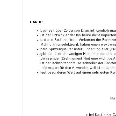
CARDI :
baut seit über 25 Jahren Diamant Kernbohrmas
ist der Entwickler der bis heute nicht kopiert
und den Bediener beim Verkanten der Bohrkron
Multifunktionselektronik haben einen elektroni
baut Spitzenqualität unter Einhaltung aller „
gibt als einer der wenigen Hersteller bei alle
Bohrspindel (Drehmoment Nm) eine wichtige An
ist der Bohrfortschritt. Je schneller der Bohrf
Information für den Anwender, weil oftmals di
legt besonderen Wert auf einen sehr guten Kun
Nur
-->
bei Kauf einer