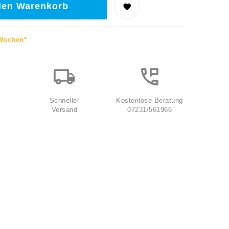
den Warenkorb
 Wochen*
Schneller
Kostenlose Beratung
Versand
07231/561966