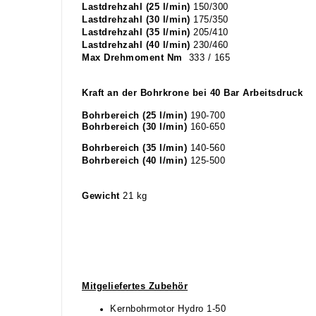
Lastdrehzahl (25 l/min)
150/300
Lastdrehzahl (30 l/min)
175/350
Lastdrehzahl (35 l/min)
205/410
Lastdrehzahl (40 l/min)
230/460
Max Drehmoment Nm
333 / 165
Kraft an der Bohrkrone bei 40 Bar Arbeitsdruck
Bohrbereich (25 l/min)
190-700
Bohrbereich (30 l/min)
160-650
Bohrbereich (35 l/min)
140-560
Bohrbereich (40 l/min)
125-500
Gewicht
21 kg
Mitgeliefertes Zubehör
Kernbohrmotor Hydro 1-50