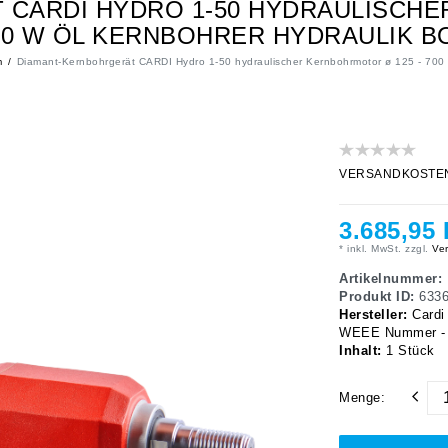
CARDI HYDRO 1-50 HYDRAULISCHE
000 W ÖL KERNBOHRER HYDRAULIK 
m
Diamant-Kernbohrgerät CARDI Hydro 1-50 hydraulischer Kernbohrmotor ø 125 - 700
VERSANDKOSTENFRE
3.685,95
* inkl. MwSt. zzgl.
Ver
Artikelnummer:
Produkt ID:
633
Hersteller:
Cardi
WEEE Nummer - C
Inhalt:
1
Stück
Menge: