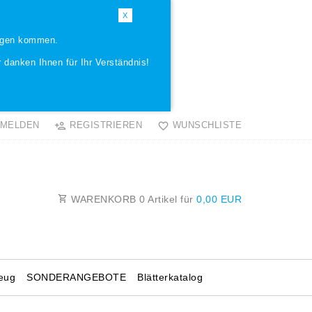
X
ungen kommen.
 danken Ihnen für Ihr Verständnis!
MELDEN
REGISTRIEREN
WUNSCHLISTE
WARENKORB
0
Artikel für
0,00 EUR
eug
SONDERANGEBOTE
Blätterkatalog