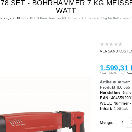
8 SET - BOHRHAMMER 7 KG MEISSE
ATT
rkzeuge
DUSS
DUSS Kombihammer PX 78 Set - Bohrhammer 7 kg Meißelhammer 
VERSANDKOSTENFRE
1.599,31
* inkl. MwSt. zzgl.
Ver
Artikelnummer:
Produkt ID:
555
Hersteller:
Duss
EAN:
404559290
WEEE Nummer - 
Inhalt:
1
Stück
Menge: