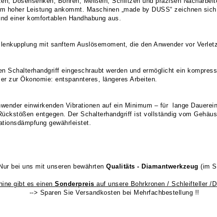
en, Dosensenken, Bohren, Meißeln, Schlitzen und präzisen Nacharbeiten
dem hoher Leistung ankommt. Maschinen „made by DUSS“ zeichnen sich 
und einer komfortablen Handhabung aus.
Rollenkupplung mit sanftem Auslösemoment, die den Anwender vor Verlet
 den Schalterhandgriff eingeschraubt werden und ermöglicht ein kompre
r zur Ökonomie: entspannteres, längeres Arbeiten.
nwender einwirkenden Vibrationen auf ein Minimum – für lange Dauerei
ückstößen entgegen. Der Schalterhandgriff ist vollständig vom Gehäu
ationsdämpfung gewährleistet.
Nur bei uns mit unseren bewährten
Qualitäts - Diamantwerkzeug
(im S
ine gibt es einen
Sonderpreis
auf unsere Bohrkronen / Schleifteller /
--> Sparen Sie Versandkosten bei Mehrfachbestellung !!