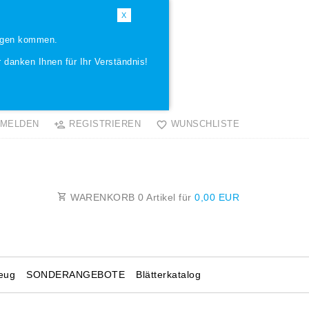
X
ungen kommen.
 danken Ihnen für Ihr Verständnis!
MELDEN
REGISTRIEREN
WUNSCHLISTE
WARENKORB
0
Artikel für
0,00 EUR
eug
SONDERANGEBOTE
Blätterkatalog