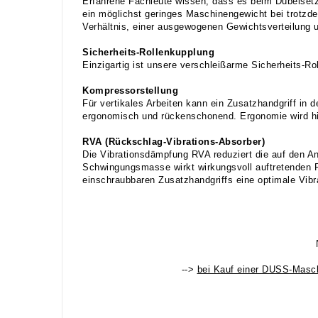
Erfahrene Fachleute wissen, dass es beim Dübelsetz
ein möglichst geringes Maschinengewicht bei trotz
Verhältnis, einer ausgewogenen Gewichtsverteilung 
Sicherheits-Rollenkupplung
Einzigartig ist unsere verschleißarme Sicherheits-
Kompressorstellung
Für vertikales Arbeiten kann ein Zusatzhandgriff in
ergonomisch und rückenschonend. Ergonomie wird hie
RVA (Rückschlag-Vibrations-Absorber)
Die Vibrationsdämpfung RVA reduziert die auf den A
Schwingungsmasse wirkt wirkungsvoll auftretenden R
einschraubbaren Zusatzhandgriffs eine optimale Vibr
-->
bei Kauf einer DUSS-Masch