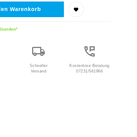
den Warenkorb
 Stunden*
Schneller
Kostenlose Beratung
Versand
07231/561966