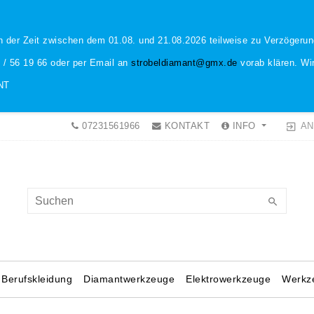
n der Zeit zwischen dem 01.08. und 21.08.2026 teilweise zu Verzöger
1 / 56 19 66 oder per Email an
strobeldiamant@gmx.de
vorab klären. Wir
NT
AN
07231561966
KONTAKT
INFO
Berufskleidung
Diamantwerkzeuge
Elektrowerkzeuge
Werkz