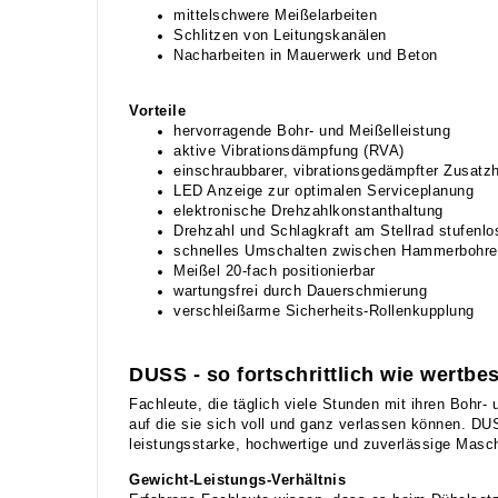
mittelschwere Meißelarbeiten
Schlitzen von Leitungskanälen
Nacharbeiten in Mauerwerk und Beton
Vorteile
hervorragende Bohr- und Meißelleistung
aktive Vibrationsdämpfung (RVA)
einschraubbarer, vibrationsgedämpfter Zusatzh
LED Anzeige zur optimalen Serviceplanung
elektronische Drehzahlkonstanthaltung
Drehzahl und Schlagkraft am Stellrad stufenlos
schnelles Umschalten zwischen Hammerbohre
Meißel 20-fach positionierbar
wartungsfrei durch Dauerschmierung
verschleißarme Sicherheits-Rollenkupplung
DUSS - so fortschrittlich wie wertbe
Fachleute, die täglich viele Stunden mit ihren Boh
auf die sie sich voll und ganz verlassen können. DUS
leistungsstarke, hochwertige und zuverlässige Masch
Gewicht-Leistungs-Verhältnis