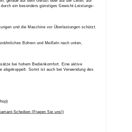
, gerade auf dem Gerüst oder auf der Leiter, auf
durch ein besonders günstiges Gewicht-Leistungs-
zungen und die Maschine vor Überlastungen schützt.
ssorähnliches Bohren und Meißeln nach unten,
nsätze bei hohem Bedienkomfort. Eine aktive
se abgekoppelt. Somit ist auch bei Verwendung des
hop)
Diamant-Scheiben (Fragen Sie uns!)