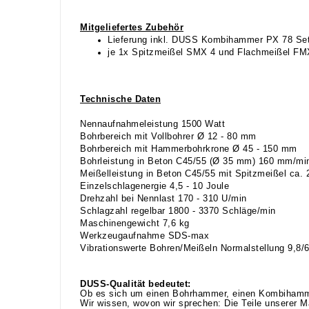
Mitgeliefertes Zubehör
Lieferung inkl. DUSS Kombihammer PX 78 Set, 
je 1x Spitzmeißel SMX 4 und Flachmeißel FM
Technische Daten
Nennaufnahmeleistung 1500 Watt
Bohrbereich mit Vollbohrer Ø 12 - 80 mm
Bohrbereich mit Hammerbohrkrone Ø 45 - 150 mm
Bohrleistung in Beton C45/55 (Ø 35 mm) 160 mm/mi
Meißelleistung in Beton C45/55 mit Spitzmeißel ca. 
Einzelschlagenergie 4,5 - 10 Joule
Drehzahl bei Nennlast 170 - 310 U/min
Schlagzahl regelbar 1800 - 3370 Schläge/min
Maschinengewicht 7,6 kg
Werkzeugaufnahme SDS-max
Vibrationswerte Bohren/Meißeln Normalstellung 9,8/
DUSS-Qualität bedeutet:
Ob es sich um einen Bohrhammer, einen Kombihammer
Wir wissen, wovon wir sprechen: Die Teile unserer M