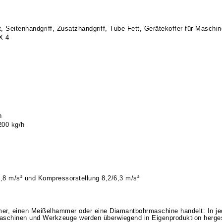
Seitenhandgriff, Zusatzhandgriff, Tube Fett, Gerätekoffer für Masch
X 4
n
200 kg/h
6,8 m/s² und Kompressorstellung 8,2/6,3 m/s²
, einen Meißelhammer oder eine Diamantbohrmaschine handelt: In jede
aschinen und Werkzeuge werden überwiegend in Eigenproduktion hergeste