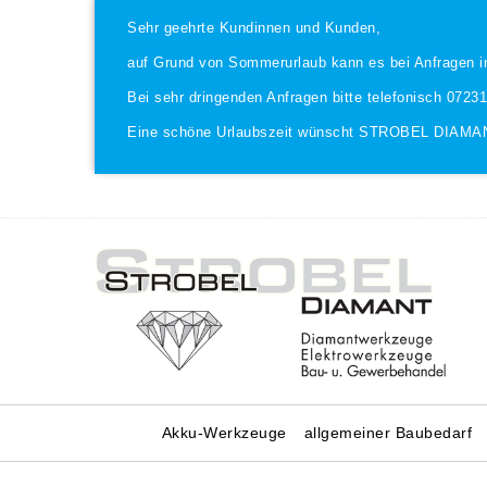
Sehr geehrte Kundinnen und Kunden,
auf Grund von Sommerurlaub kann es bei Anfragen i
Bei sehr dringenden Anfragen bitte telefonisch 0723
Eine schöne Urlaubszeit wünscht STROBEL DIAMA
Akku-Werkzeuge
allgemeiner Baubedarf