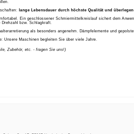
llen.
schaften:
lange Lebensdauer durch höchste Qualität und überlegene
fortabel. Ein geschlossener Schmiermittelkreislauf sichert dem Anwend
e Drehzahl bzw. Schlagkraft.
halterarretierung als besonders angenehm. Dämpfelemente und gepolste
e: Unsere Maschinen begleiten Sie über viele Jahre.
le, Zubehör, etc. - fragen Sie uns!)