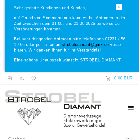
X
Sehr geehrte Kundinnen und Kunden,
auf Grund von Sommerurlaub kann es bei Anfragen in der
Zeit zwischen dem 01.08. und 21.08.2026 teilweise zu
Verzögerungen kommen.
Bei sehr dringenden Anfragen bitte telefonisch 07231 / 56
19 66 oder per Email an
strobeldiamant@gmx.de
vorab
klären. Wir danken Ihnen für Ihr Verständnis!
Eine schöne Urlaubszeit wünscht STROBEL DIAMANT
0,00 EUR