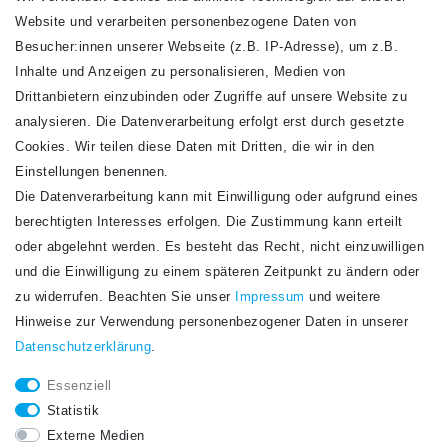
Website und verarbeiten personenbezogene Daten von
VERSANDARTEN
Besucher:innen unserer Webseite (z.B. IP-Adresse), um z.B.
Inhalte und Anzeigen zu personalisieren, Medien von
Drittanbietern einzubinden oder Zugriffe auf unsere Website zu
analysieren. Die Datenverarbeitung erfolgt erst durch gesetzte
Cookies. Wir teilen diese Daten mit Dritten, die wir in den
Einstellungen benennen.
Die Datenverarbeitung kann mit Einwilligung oder aufgrund eines
Newsletter
berechtigten Interesses erfolgen. Die Zustimmung kann erteilt
Newsletter
E-MAIL **
oder abgelehnt werden. Es besteht das Recht, nicht einzuwilligen
Honig
und die Einwilligung zu einem späteren Zeitpunkt zu ändern oder
Hiermit bestätige ich, dass ich die
Daten­schutz­erklärung
gelesen habe. Meine
zu widerrufen. Beachten Sie unser
Impressum
und weitere
Einwilligung kann ich jederzeit widerrufen.**
Hinweise zur Verwendung personenbezogener Daten in unserer
Daten­schutz­erklärung
.
Abonnieren
Essenziell
** Hierbei handelt es sich um ein Pflichtfeld.
Statistik
STAY CONNECTED.
Externe Medien