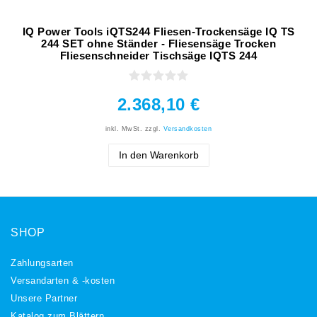
IQ Power Tools iQTS244 Fliesen-Trockensäge IQ TS
244 SET ohne Ständer - Fliesensäge Trocken
Fliesenschneider Tischsäge IQTS 244
2.368,10 €
inkl. MwSt.
zzgl.
Versandkosten
In den Warenkorb
SHOP
Zahlungsarten
Versandarten & -kosten
Unsere Partner
Katalog zum Blättern