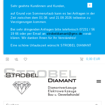
X
Sehr geehrte Kundinnen und Kunden,
auf Grund von Sommerurlaub kann es bei Anfragen in der
Zeit zwischen dem 01.08. und 21.08.2026 teilweise zu
Verzögerungen kommen.
Bei sehr dringenden Anfragen bitte telefonisch 07231 / 56
19 66 oder per Email an
strobeldiamant@gmx.de
vorab
klären. Wir danken Ihnen für Ihr Verständnis!
Eine schöne Urlaubszeit wünscht STROBEL DIAMANT
0,00 EUR