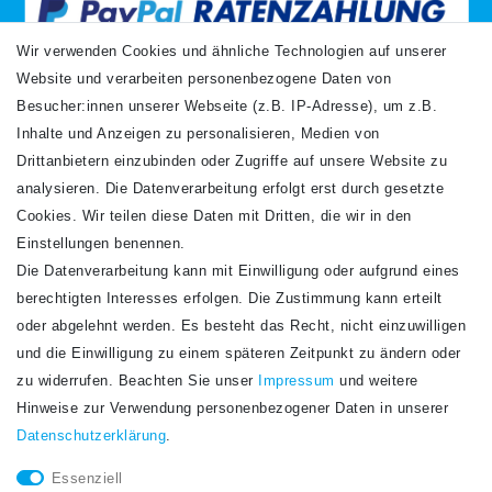
Wir verwenden Cookies und ähnliche Technologien auf unserer
Website und verarbeiten personenbezogene Daten von
VERSANDARTEN
Besucher:innen unserer Webseite (z.B. IP-Adresse), um z.B.
Inhalte und Anzeigen zu personalisieren, Medien von
Drittanbietern einzubinden oder Zugriffe auf unsere Website zu
analysieren. Die Datenverarbeitung erfolgt erst durch gesetzte
Cookies. Wir teilen diese Daten mit Dritten, die wir in den
Einstellungen benennen.
Die Datenverarbeitung kann mit Einwilligung oder aufgrund eines
Newsletter
berechtigten Interesses erfolgen. Die Zustimmung kann erteilt
Newsletter
E-MAIL **
oder abgelehnt werden. Es besteht das Recht, nicht einzuwilligen
Honig
und die Einwilligung zu einem späteren Zeitpunkt zu ändern oder
Hiermit bestätige ich, dass ich die
Daten­schutz­erklärung
gelesen habe. Meine
zu widerrufen. Beachten Sie unser
Impressum
und weitere
Einwilligung kann ich jederzeit widerrufen.**
Hinweise zur Verwendung personenbezogener Daten in unserer
Daten­schutz­erklärung
.
Abonnieren
Essenziell