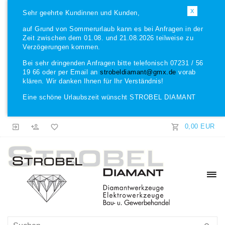
X
Sehr geehrte Kundinnen und Kunden,
auf Grund von Sommerurlaub kann es bei Anfragen in der
Zeit zwischen dem 01.08. und 21.08.2026 teilweise zu
Verzögerungen kommen.
Bei sehr dringenden Anfragen bitte telefonisch 07231 / 56
19 66 oder per Email an
strobeldiamant@gmx.de
vorab
klären. Wir danken Ihnen für Ihr Verständnis!
Eine schöne Urlaubszeit wünscht STROBEL DIAMANT
0,00 EUR