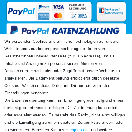
Wir verwenden Cookies und ähnliche Technologien auf unserer
Website und verarbeiten personenbezogene Daten von
VERSANDARTEN
Besucher:innen unserer Webseite (z.B. IP-Adresse), um z.B.
Inhalte und Anzeigen zu personalisieren, Medien von
Drittanbietern einzubinden oder Zugriffe auf unsere Website zu
analysieren. Die Datenverarbeitung erfolgt erst durch gesetzte
Cookies. Wir teilen diese Daten mit Dritten, die wir in den
Einstellungen benennen.
Die Datenverarbeitung kann mit Einwilligung oder aufgrund eines
Newsletter
berechtigten Interesses erfolgen. Die Zustimmung kann erteilt
Newsletter
E-MAIL **
oder abgelehnt werden. Es besteht das Recht, nicht einzuwilligen
Honig
und die Einwilligung zu einem späteren Zeitpunkt zu ändern oder
Hiermit bestätige ich, dass ich die
Daten­schutz­erklärung
gelesen habe. Meine
zu widerrufen. Beachten Sie unser
Impressum
und weitere