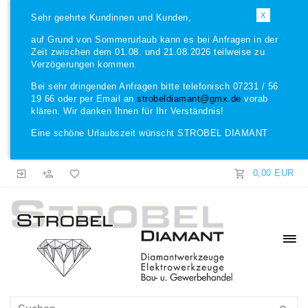
X
Sehr geehrte Kundinnen und Kunden,
auf Grund von Sommerurlaub kann es bei Anfragen in der
Zeit zwischen dem 01.08. und 21.08.2026 teilweise zu
Verzögerungen kommen.
Bei sehr dringenden Anfragen bitte telefonisch 07231 / 56
19 66 oder per Email an
strobeldiamant@gmx.de
vorab
klären. Wir danken Ihnen für Ihr Verständnis!
Eine schöne Urlaubszeit wünscht STROBEL DIAMANT
0,00 EUR