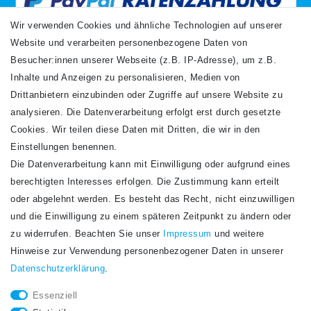
Wir verwenden Cookies und ähnliche Technologien auf unserer
Website und verarbeiten personenbezogene Daten von
VERSANDARTEN
Besucher:innen unserer Webseite (z.B. IP-Adresse), um z.B.
Inhalte und Anzeigen zu personalisieren, Medien von
Drittanbietern einzubinden oder Zugriffe auf unsere Website zu
analysieren. Die Datenverarbeitung erfolgt erst durch gesetzte
Cookies. Wir teilen diese Daten mit Dritten, die wir in den
Einstellungen benennen.
Die Datenverarbeitung kann mit Einwilligung oder aufgrund eines
Newsletter
berechtigten Interesses erfolgen. Die Zustimmung kann erteilt
Newsletter
E-MAIL **
oder abgelehnt werden. Es besteht das Recht, nicht einzuwilligen
Honig
und die Einwilligung zu einem späteren Zeitpunkt zu ändern oder
Hiermit bestätige ich, dass ich die
Daten­schutz­erklärung
gelesen habe. Meine
zu widerrufen. Beachten Sie unser
Impressum
und weitere
Einwilligung kann ich jederzeit widerrufen.**
Hinweise zur Verwendung personenbezogener Daten in unserer
Daten­schutz­erklärung
.
Abonnieren
Essenziell
** Hierbei handelt es sich um ein Pflichtfeld.