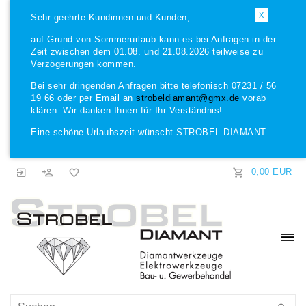
X
Sehr geehrte Kundinnen und Kunden,
auf Grund von Sommerurlaub kann es bei Anfragen in der
Zeit zwischen dem 01.08. und 21.08.2026 teilweise zu
Verzögerungen kommen.
Bei sehr dringenden Anfragen bitte telefonisch 07231 / 56
19 66 oder per Email an
strobeldiamant@gmx.de
vorab
klären. Wir danken Ihnen für Ihr Verständnis!
Eine schöne Urlaubszeit wünscht STROBEL DIAMANT
0,00 EUR