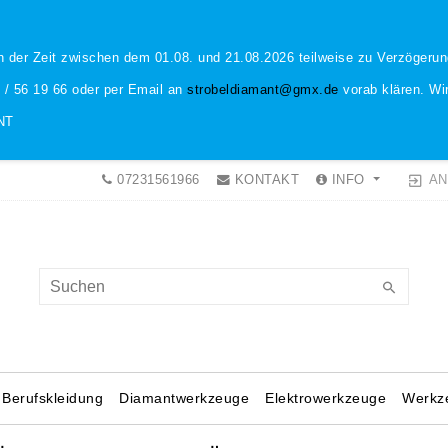
n der Zeit zwischen dem 01.08. und 21.08.2026 teilweise zu Verzöger
1 / 56 19 66 oder per Email an
strobeldiamant@gmx.de
vorab klären. Wir
NT
AN
07231561966
KONTAKT
INFO
Berufskleidung
Diamantwerkzeuge
Elektrowerkzeuge
Werkz