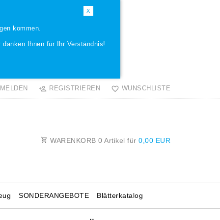
X
ungen kommen.
 danken Ihnen für Ihr Verständnis!
MELDEN
REGISTRIEREN
WUNSCHLISTE
WARENKORB
0
Artikel für
0,00 EUR
eug
SONDERANGEBOTE
Blätterkatalog