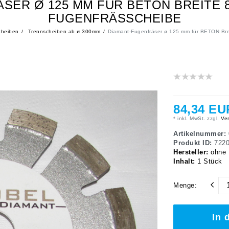
SER Ø 125 MM FÜR BETON BREITE 
FUGENFRÄSSCHEIBE
cheiben
Trennscheiben ab ø 300mm
Diamant-Fugenfräser ø 125 mm für BETON Brei
84,34 EU
* inkl. MwSt. zzgl.
Ver
Artikelnummer:
Produkt ID:
722
Hersteller:
ohne
Inhalt:
1
Stück
Menge:
In 