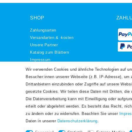
SHOP
ZAHL
Zahlungsarten
Versandarten & -kosten
Unsere Partner
Katalog zum Blättern
Impressum
Daten­schutz­erklärung
VERS
Wir verwenden Cookies und ähnliche Technologien auf u
AGB
Besucher:innen unserer Webseite (z.B. IP-Adresse), um z
Barrierefreiheitserklärung
Drittanbietern einzubinden oder Zugriffe auf unsere Websi
Widerrufs­recht
gesetzte Cookies. Wir teilen diese Daten mit Dritten, die
Kontakt
Die Datenverarbeitung kann mit Einwilligung oder aufgru
Vertrag widerrufen
erteilt oder abgelehnt werden. Es besteht das Recht, nich
zu ändern oder zu widerrufen. Beachten Sie unser
Impre
Daten in unserer
Daten­schutz­erklärung
.
Es gilt unsere
Datenschutzerklärung