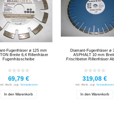
ant-Fugenfräser ø 125 mm
Diamant-Fugenfräser ø 
TON Breite 6,4 Rillenfräser
ASPHALT 10 mm Brei
Fugenfrässcheibe
Frischbeton Rillenfräser A
69,79 €
319,08 €
inkl. MwSt.
zzgl.
Versandkosten
inkl. MwSt.
zzgl.
Versandkosten
In den Warenkorb
In den Warenkorb