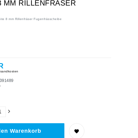
8 MM RILLENFRÄSER
te 8 mm Rillenfräser Fugenfrässcheibe
R
sandkosten
091489
0
den Warenkorb