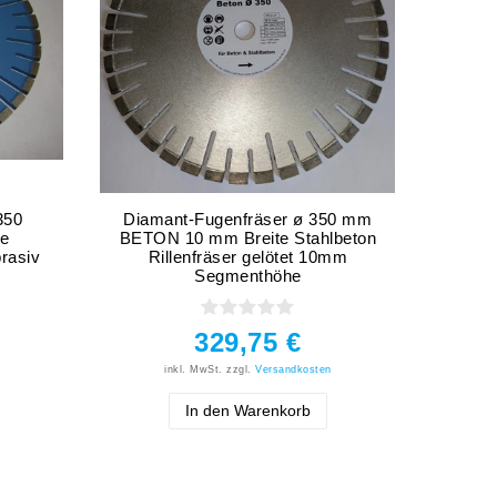
350
Diamant-Fugenfräser ø 350 mm
Diam
te
BETON 10 mm Breite Stahlbeton
BETON
brasiv
Rillenfräser gelötet 10mm
Ri
Segmenthöhe
329,75 €
inkl. MwSt.
zzgl.
Versandkosten
In den Warenkorb