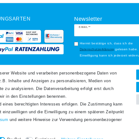
UNGSARTEN
Newsletter
Newsletter
E-MAIL **
Honig
Hiermit bestätige ich, dass ich die
Daten­schutz­erklärung
gelesen habe.
Einwilligung kann ich jederzeit widerr
Abonnieren
ANDARTEN
nserer Website und verarbeiten personenbezogene Daten von
.B. Inhalte und Anzeigen zu personalisieren, Medien von
** Hierbei handelt es sich um ein P
te zu analysieren. Die Datenverarbeitung erfolgt erst durch
 wir in den Einstellungen benennen.
nd eines berechtigten Interesses erfolgen. Die Zustimmung kann
t einzuwilligen und die Einwilligung zu einem späteren Zeitpunkt
ssum
und weitere Hinweise zur Verwendung personenbezogener