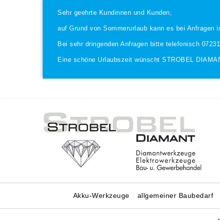
Sehr geehrte Kundinnen und Kunden,
auf Grund von Sommerurlaub kann es bei Anfragen i
Bei sehr dringenden Anfragen bitte telefonisch 0723
Eine schöne Urlaubszeit wünscht STROBEL DIAMA
Akku-Werkzeuge
allgemeiner Baubedarf