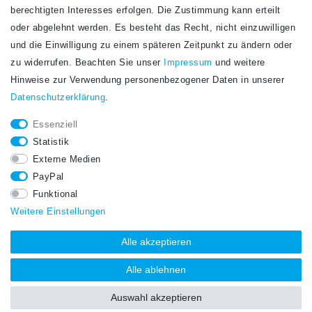
Newsletter
berechtigten Interesses erfolgen. Die Zustimmung kann erteilt
Newsletter
E-MAIL **
oder abgelehnt werden. Es besteht das Recht, nicht einzuwilligen
Honig
und die Einwilligung zu einem späteren Zeitpunkt zu ändern oder
Hiermit bestätige ich, dass ich die
Daten­schutz­erklärung
gelesen habe. Meine
zu widerrufen. Beachten Sie unser
Impressum
und weitere
Einwilligung kann ich jederzeit widerrufen.**
Hinweise zur Verwendung personenbezogener Daten in unserer
Daten­schutz­erklärung
.
Abonnieren
Essenziell
** Hierbei handelt es sich um ein Pflichtfeld.
Statistik
STAY CONNECTED.
Externe Medien
PayPal
Funktional
Weitere Einstellungen
Alle akzeptieren
Alle ablehnen
Auswahl akzeptieren