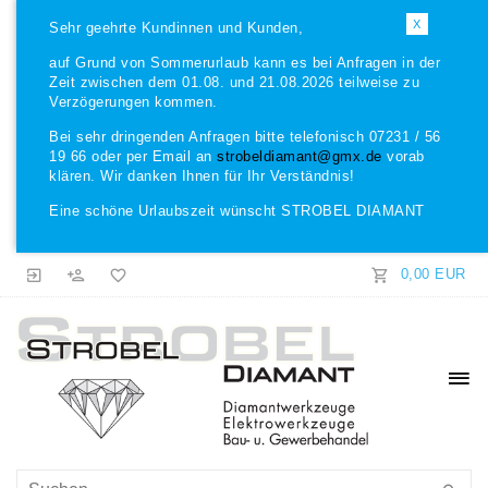
X
Sehr geehrte Kundinnen und Kunden,
auf Grund von Sommerurlaub kann es bei Anfragen in der
Zeit zwischen dem 01.08. und 21.08.2026 teilweise zu
Verzögerungen kommen.
Bei sehr dringenden Anfragen bitte telefonisch 07231 / 56
19 66 oder per Email an
strobeldiamant@gmx.de
vorab
klären. Wir danken Ihnen für Ihr Verständnis!
Eine schöne Urlaubszeit wünscht STROBEL DIAMANT
0,00 EUR