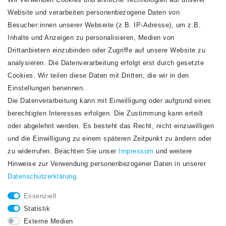
Wir verwenden Cookies und ähnliche Technologien auf unserer
Website und verarbeiten personenbezogene Daten von
VERSANDARTEN
Besucher:innen unserer Webseite (z.B. IP-Adresse), um z.B.
Inhalte und Anzeigen zu personalisieren, Medien von
Drittanbietern einzubinden oder Zugriffe auf unsere Website zu
analysieren. Die Datenverarbeitung erfolgt erst durch gesetzte
Cookies. Wir teilen diese Daten mit Dritten, die wir in den
Einstellungen benennen.
Die Datenverarbeitung kann mit Einwilligung oder aufgrund eines
Newsletter
berechtigten Interesses erfolgen. Die Zustimmung kann erteilt
Newsletter
E-MAIL **
oder abgelehnt werden. Es besteht das Recht, nicht einzuwilligen
Honig
und die Einwilligung zu einem späteren Zeitpunkt zu ändern oder
Hiermit bestätige ich, dass ich die
Daten­schutz­erklärung
gelesen habe. Meine
zu widerrufen. Beachten Sie unser
Impressum
und weitere
Einwilligung kann ich jederzeit widerrufen.**
Hinweise zur Verwendung personenbezogener Daten in unserer
Daten­schutz­erklärung
.
Abonnieren
Essenziell
** Hierbei handelt es sich um ein Pflichtfeld.
Statistik
STAY CONNECTED.
Externe Medien