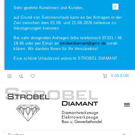
X
Sehr geehrte Kundinnen und Kunden,
auf Grund von Sommerurlaub kann es bei Anfragen in der
Zeit zwischen dem 01.08. und 21.08.2026 teilweise zu
Verzögerungen kommen.
Bei sehr dringenden Anfragen bitte telefonisch 07231 / 56
19 66 oder per Email an
strobeldiamant@gmx.de
vorab
klären. Wir danken Ihnen für Ihr Verständnis!
Eine schöne Urlaubszeit wünscht STROBEL DIAMANT
0,00 EUR