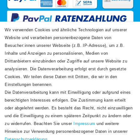
Wir verwenden Cookies und ähnliche Technologien auf unserer
Website und verarbeiten personenbezogene Daten von
VERSANDARTEN
Besucher:innen unserer Webseite (z.B. IP-Adresse), um z.B.
Inhalte und Anzeigen zu personalisieren, Medien von
Drittanbietern einzubinden oder Zugriffe auf unsere Website zu
analysieren. Die Datenverarbeitung erfolgt erst durch gesetzte
Cookies. Wir teilen diese Daten mit Dritten, die wir in den
Einstellungen benennen.
Die Datenverarbeitung kann mit Einwilligung oder aufgrund eines
Newsletter
berechtigten Interesses erfolgen. Die Zustimmung kann erteilt
Newsletter
E-MAIL **
oder abgelehnt werden. Es besteht das Recht, nicht einzuwilligen
Honig
und die Einwilligung zu einem späteren Zeitpunkt zu ändern oder
Hiermit bestätige ich, dass ich die
Daten­schutz­erklärung
gelesen habe. Meine
zu widerrufen. Beachten Sie unser
Impressum
und weitere
Einwilligung kann ich jederzeit widerrufen.**
Hinweise zur Verwendung personenbezogener Daten in unserer
Daten­schutz­erklärung
.