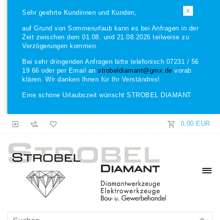
X
Sehr geehrte Kundinnen und Kunden,
auf Grund von Sommerurlaub kann es bei Anfragen in der
Zeit zwischen dem 01.08. und 21.08.2026 teilweise zu
Verzögerungen kommen.
Bei sehr dringenden Anfragen bitte telefonisch 07231 / 56
19 66 oder per Email an
strobeldiamant@gmx.de
vorab
klären. Wir danken Ihnen für Ihr Verständnis!
Eine schöne Urlaubszeit wünscht STROBEL DIAMANT
0,00 EUR