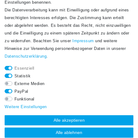
Einstellungen benennen.
Die Datenverarbeitung kann mit Einwilligung oder aufgrund eines
Newsletter
berechtigten Interesses erfolgen. Die Zustimmung kann erteilt
Newsletter
E-MAIL **
oder abgelehnt werden. Es besteht das Recht, nicht einzuwilligen
Honig
und die Einwilligung zu einem späteren Zeitpunkt zu ändern oder
Hiermit bestätige ich, dass ich die
Daten­schutz­erklärung
gelesen habe. Meine
zu widerrufen. Beachten Sie unser
Impressum
und weitere
Einwilligung kann ich jederzeit widerrufen.**
Hinweise zur Verwendung personenbezogener Daten in unserer
Daten­schutz­erklärung
.
Abonnieren
Essenziell
** Hierbei handelt es sich um ein Pflichtfeld.
Statistik
STAY CONNECTED.
Externe Medien
PayPal
Funktional
Weitere Einstellungen
Alle akzeptieren
Alle ablehnen