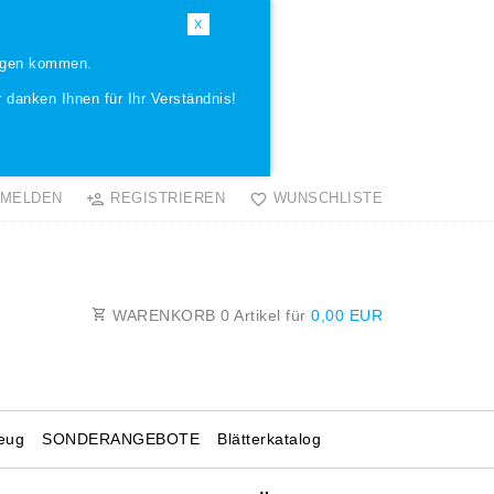
X
ungen kommen.
 danken Ihnen für Ihr Verständnis!
MELDEN
REGISTRIEREN
WUNSCHLISTE
WARENKORB
0
Artikel für
0,00 EUR
eug
SONDERANGEBOTE
Blätterkatalog