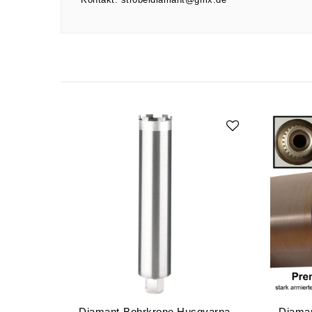
Diamant-Bohrkrone Husqvarna
Diaman