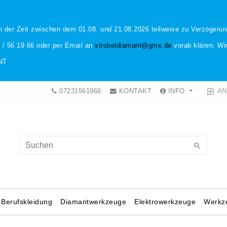
n der Zeit zwischen dem 01.08. und 21.08.2026 teilweise zu Verzöger
1 / 56 19 66 oder per Email an
strobeldiamant@gmx.de
vorab klären. Wir
NT
AN
07231561966
KONTAKT
INFO
Berufskleidung
Diamantwerkzeuge
Elektrowerkzeuge
Werkz