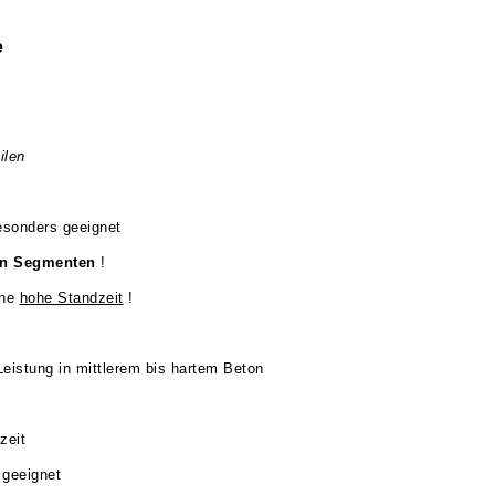
e
ilen
esonders geeignet
en Segmenten
!
ine
hohe Standzeit
!
eistung in mittlerem bis hartem Beton
zeit
 geeignet