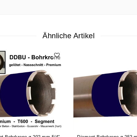
Ähnliche Artikel
t-Bohrkrone ø 202 mm 5/4"
Diamant-Bohrkrone ø 252 