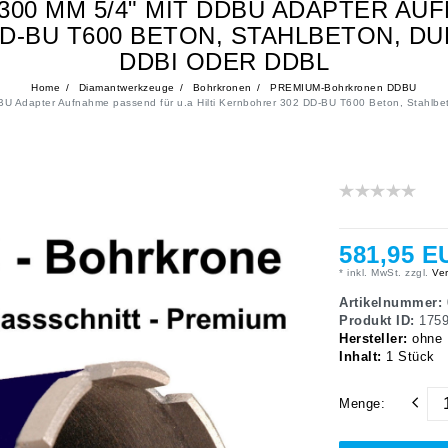
00 MM 5/4" MIT DDBU ADAPTER AU
DD-BU T600 BETON, STAHLBETON, D
DDBI ODER DDBL
Home
Diamantwerkzeuge
Bohrkronen
PREMIUM-Bohrkronen DDBU
U Adapter Aufnahme passend für u.a Hilti Kernbohrer 302 DD-BU T600 Beton, Stahlbet
581,95 E
* inkl. MwSt. zzgl.
Ver
Artikelnummer:
Produkt ID:
175
Hersteller:
ohne
Inhalt:
1
Stück
Menge: