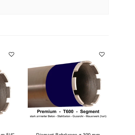
mm 5/4"
Diamant-Bohrkrone ø 300 mm