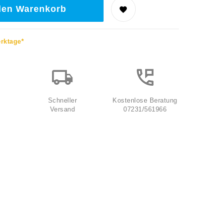
den Warenkorb
erktage*
Schneller
Kostenlose Beratung
Versand
07231/561966