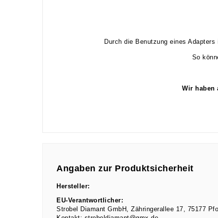
Durch die Benutzung eines Adapters i
So könne
Wir haben 
Angaben zur Produktsicherheit
Hersteller:
EU-Verantwortlicher:
Strobel Diamant GmbH
Zähringerallee
17
75177
Pf
Kontakt:
strobeldiamant@gmx.de