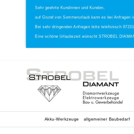
Sehr geehrte Kundinnen und Kunden,
auf Grund von Sommerurlaub kann es bei Anfragen i
Bei sehr dringenden Anfragen bitte telefonisch 0723
Eine schöne Urlaubszeit wünscht STROBEL DIAMA
Akku-Werkzeuge
allgemeiner Baubedarf