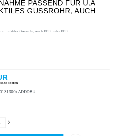
FNAHME PASSEND FÜR U.A
UKTILES GUSSROHR, AUCH
on, duktiles Gussrohr, auch DDBI oder DDBL
UR
sandkosten
0131300+ADDDBU
9