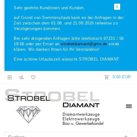
X
Sehr geehrte Kundinnen und Kunden,
auf Grund von Sommerurlaub kann es bei Anfragen in der
Zeit zwischen dem 01.08. und 21.08.2026 teilweise zu
Verzögerungen kommen.
Bei sehr dringenden Anfragen bitte telefonisch 07231 / 56
19 66 oder per Email an
strobeldiamant@gmx.de
vorab
klären. Wir danken Ihnen für Ihr Verständnis!
Eine schöne Urlaubszeit wünscht STROBEL DIAMANT
0,00 EUR