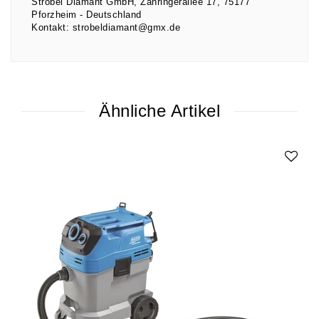
Strobel Diamant GmbH
Zähringerallee
17
75177
Pforzheim
Deutschland
Kontakt:
strobeldiamant@gmx.de
Ähnliche Artikel