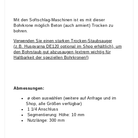
Mit den Softschlag-Maschinen ist es mit dieser
Bohrkrone möglich Beton (auch armiert) Trocken zu
bohren.
Verwenden Sie einen starken Trocken-Staubsauger
(z.B. Husqvarna DE120 optional im Shop erhältlich), um
den Bohrstaub gut abzusaugen (extrem wichtig für
Haltbarkeit der speziellen Bohrkronen!)
Abmessungen:
ø oben auswählen (weitere auf Anfrage und im
Shop, alle Größen verfügbar)
1 1/4 Anschluss
Segmentierung: Höhe: 10 mm
Nutzlänge: 300 mm