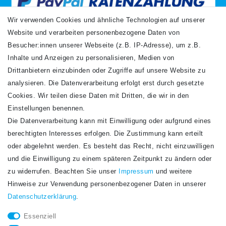
Wir verwenden Cookies und ähnliche Technologien auf unserer
Website und verarbeiten personenbezogene Daten von
VERSANDARTEN
Besucher:innen unserer Webseite (z.B. IP-Adresse), um z.B.
Inhalte und Anzeigen zu personalisieren, Medien von
Drittanbietern einzubinden oder Zugriffe auf unsere Website zu
analysieren. Die Datenverarbeitung erfolgt erst durch gesetzte
Cookies. Wir teilen diese Daten mit Dritten, die wir in den
Einstellungen benennen.
Die Datenverarbeitung kann mit Einwilligung oder aufgrund eines
Newsletter
berechtigten Interesses erfolgen. Die Zustimmung kann erteilt
Newsletter
E-MAIL **
oder abgelehnt werden. Es besteht das Recht, nicht einzuwilligen
Honig
und die Einwilligung zu einem späteren Zeitpunkt zu ändern oder
Hiermit bestätige ich, dass ich die
Daten­schutz­erklärung
gelesen habe. Meine
zu widerrufen. Beachten Sie unser
Impressum
und weitere
Einwilligung kann ich jederzeit widerrufen.**
Hinweise zur Verwendung personenbezogener Daten in unserer
Daten­schutz­erklärung
.
Abonnieren
Essenziell
** Hierbei handelt es sich um ein Pflichtfeld.