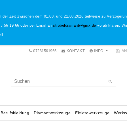
n der Zeit zwischen dem 01.08. und 21.08.2026 teilweise zu Verzöger
1 / 56 19 66 oder per Email an
strobeldiamant@gmx.de
vorab klären. Wir
NT
AN
07231561966
KONTAKT
INFO
Berufskleidung
Diamantwerkzeuge
Elektrowerkzeuge
Werkz