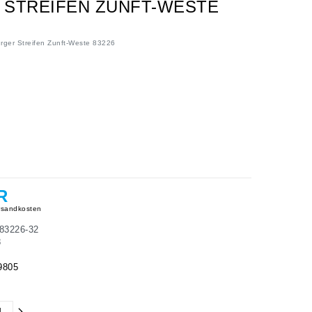
 STREIFEN ZUNFT-WESTE
rger Streifen Zunft-Weste 83226
R
sandkosten
83226-32
8
9805