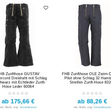
HB Zunfthose GUSTAV
FHB Zunfthose OLE Zwirn-D
ercord Dreidraht mit Schlag
Pilot ohne Schlag 32 Hamb
hwarz mit Echtleder Zunft-
Streifen Zunft-Hose 83
Hose Leder 60064
ab 175,66 €
ab 88,26 €
inkl. MwSt.
zzgl.
Versandkosten
inkl. MwSt.
zzgl.
Versandkosten