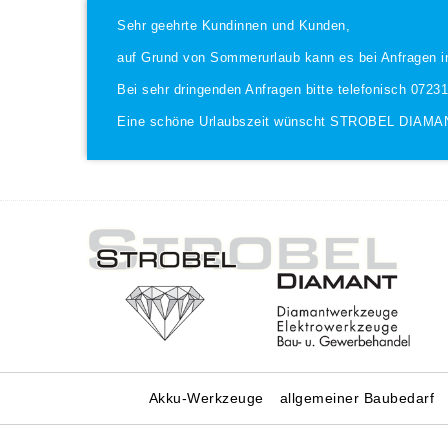
Sehr geehrte Kundinnen und Kunden,
auf Grund von Sommerurlaub kann es bei Anfragen i
Bei sehr dringenden Anfragen bitte telefonisch 0723
Eine schöne Urlaubszeit wünscht STROBEL DIAMA
Akku-Werkzeuge
allgemeiner Baubedarf