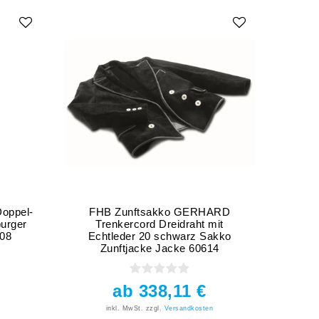
oppel-
FHB Zunftsakko GERHARD
urger
Trenkercord Dreidraht mit
Genua
208
Echtleder 20 schwarz Sakko
Hos
Zunftjacke Jacke 60614
ab 338,11 €
inkl. MwSt.
zzgl.
Versandkosten