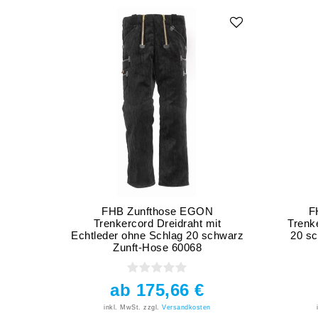
FHB Zunfthose EGON
F
Trenkercord Dreidraht mit
Trenk
Echtleder ohne Schlag 20 schwarz
20 sc
Zunft-Hose 60068
ab 175,66 €
inkl. MwSt.
zzgl.
Versandkosten