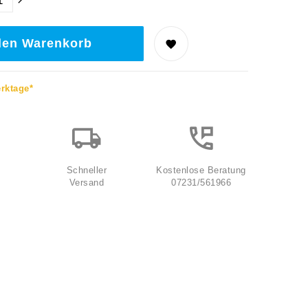
den Warenkorb
erktage*
Schneller
Kostenlose Beratung
Versand
07231/561966