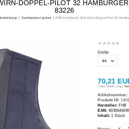
WIRN-DOPPEL-PILOT 32 HAMBURGER
83226
tbekleidung
Zunftwesten/-jacken
FHB Zunftweste JAN Zwirn-Doppel-Pilot 32 Hambu
Größe
70,21 EU
* inkl. MwSt. zzgl.
Ver
Artikelnummer:
Produkt ID:
190
Hersteller:
FHB
EAN:
403064609
Inhalt:
1
Stück