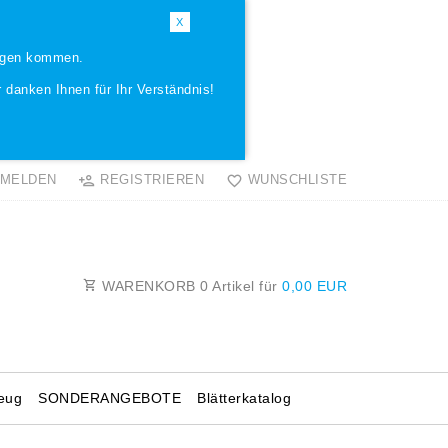
X
ungen kommen.
 danken Ihnen für Ihr Verständnis!
MELDEN
REGISTRIEREN
WUNSCHLISTE
WARENKORB
0
Artikel für
0,00 EUR
eug
SONDERANGEBOTE
Blätterkatalog