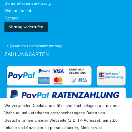
Barrierefreiheitserklärung
Widerrufs­recht
Kontakt
Vertrag widerrufen
Es gilt unsere
Datenschutzerklärung
ZAHLUNGSARTEN
Wir verwenden Cookies und ähnliche Technologien auf unserer
Website und verarbeiten personenbezogene Daten von
VERSANDARTEN
Besucher:innen unserer Webseite (z.B. IP-Adresse), um z.B.
Inhalte und Anzeigen zu personalisieren, Medien von