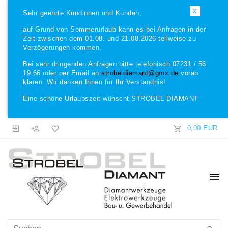
X
Sehr geehrte Kundinnen und Kunden,
auf Grund von Sommerurlaub kann es bei Anfragen in der
Zeit zwischen dem 01.08. und 21.08.2026 teilweise zu
Verzögerungen kommen.
Bei sehr dringenden Anfragen bitte telefonisch 07231 / 56
19 66 oder per Email an
strobeldiamant@gmx.de
vorab
klären. Wir danken Ihnen für Ihr Verständnis!
Eine schöne Urlaubszeit wünscht STROBEL DIAMANT
0,00 EUR