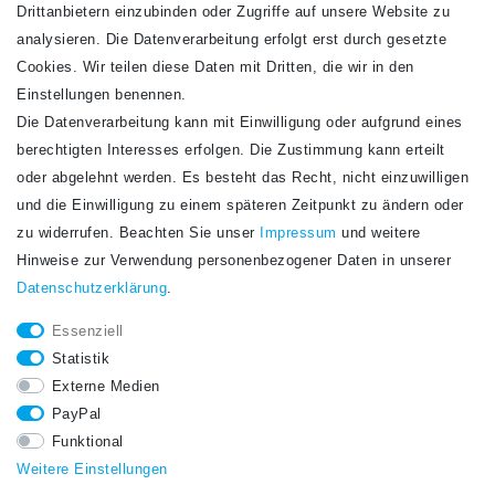
Drittanbietern einzubinden oder Zugriffe auf unsere Website zu
analysieren. Die Datenverarbeitung erfolgt erst durch gesetzte
Cookies. Wir teilen diese Daten mit Dritten, die wir in den
Einstellungen benennen.
Die Datenverarbeitung kann mit Einwilligung oder aufgrund eines
Newsletter
berechtigten Interesses erfolgen. Die Zustimmung kann erteilt
Newsletter
E-MAIL **
oder abgelehnt werden. Es besteht das Recht, nicht einzuwilligen
Honig
und die Einwilligung zu einem späteren Zeitpunkt zu ändern oder
Hiermit bestätige ich, dass ich die
Daten­schutz­erklärung
gelesen habe. Meine
zu widerrufen. Beachten Sie unser
Impressum
und weitere
Einwilligung kann ich jederzeit widerrufen.**
Hinweise zur Verwendung personenbezogener Daten in unserer
Daten­schutz­erklärung
.
Abonnieren
Essenziell
** Hierbei handelt es sich um ein Pflichtfeld.
Statistik
STAY CONNECTED.
Externe Medien
PayPal
Funktional
Weitere Einstellungen