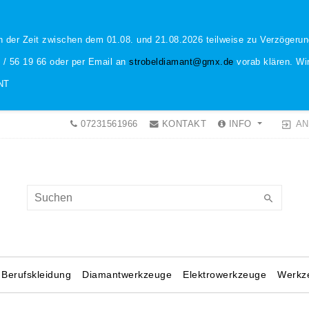
n der Zeit zwischen dem 01.08. und 21.08.2026 teilweise zu Verzöger
1 / 56 19 66 oder per Email an
strobeldiamant@gmx.de
vorab klären. Wir
NT
AN
07231561966
KONTAKT
INFO
Berufskleidung
Diamantwerkzeuge
Elektrowerkzeuge
Werkz