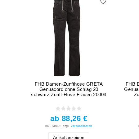
FHB Damen-Zunfthose GRETA
FHB D
Genuacord ohne Schlag 20
Genuac
schwarz Zunft-Hose Frauen 20003
Zu
ab 88,26 €
inkl. MwSt.
zzgl.
Versandkosten
Artikel anzeigen