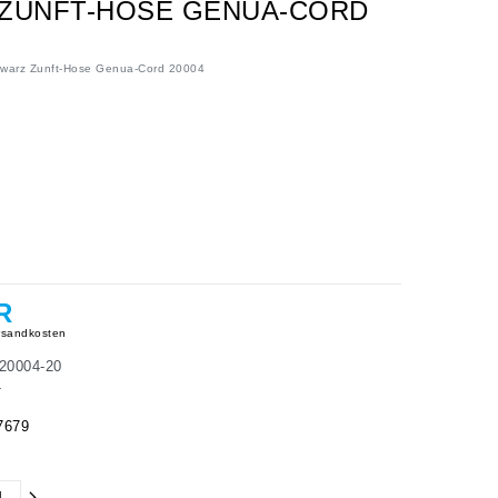
 ZUNFT-HOSE GENUA-CORD
hwarz Zunft-Hose Genua-Cord 20004
R
sandkosten
20004-20
4
7679