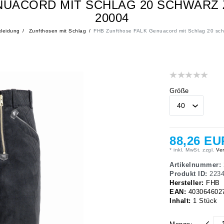
NUACORD MIT SCHLAG 20 SCHWARZ
20004
leidung
Zunfthosen mit Schlag
FHB Zunfthose FALK Genuacord mit Schlag 20 sc
Größe
88,26 EU
* inkl. MwSt. zzgl.
Ver
Artikelnummer:
Produkt ID:
223
Hersteller:
FHB
EAN:
403064602
Inhalt:
1
Stück