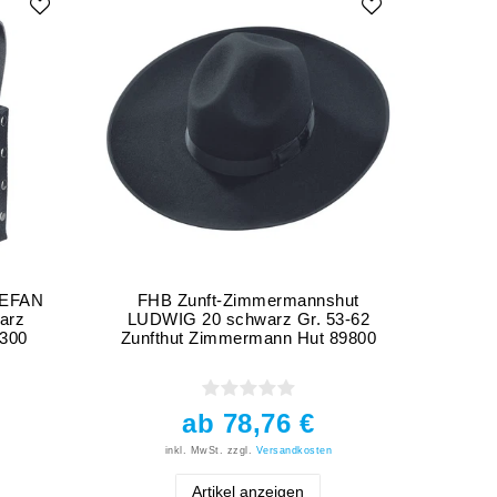
TEFAN
FHB Zunft-Zimmermannshut
FHB Z
warz
LUDWIG 20 schwarz Gr. 53-62
ohne
9300
Zunfthut Zimmermann Hut 89800
ab 78,76 €
inkl. MwSt.
zzgl.
Versandkosten
Artikel anzeigen