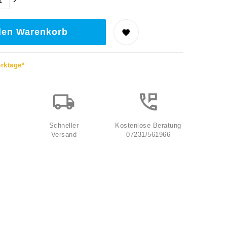
den Warenkorb
erktage*
Schneller
Kostenlose Beratung
Versand
07231/561966