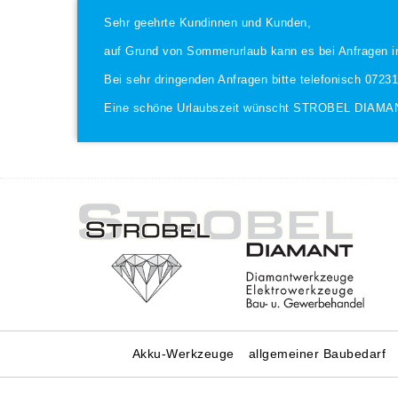
Sehr geehrte Kundinnen und Kunden,
auf Grund von Sommerurlaub kann es bei Anfragen i
Bei sehr dringenden Anfragen bitte telefonisch 0723
Eine schöne Urlaubszeit wünscht STROBEL DIAMA
Akku-Werkzeuge
allgemeiner Baubedarf