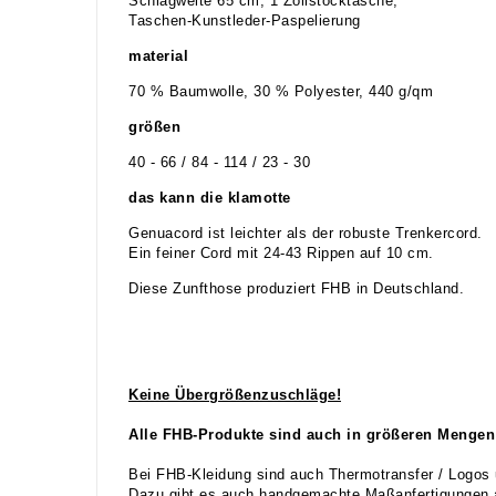
Schlagweite 65 cm, 1 Zollstocktasche,
Taschen-Kunstleder-Paspelierung
material
70 % Baumwolle, 30 % Polyester, 440 g/qm
größen
40 - 66 / 84 - 114 / 23 - 30
das kann die klamotte
Genuacord ist leichter als der robuste Trenkercord.
Ein feiner Cord mit 24-43 Rippen auf 10 cm.
Diese Zunfthose produziert FHB in Deutschland.
Keine Übergrößenzuschläge!
Alle FHB-Produkte sind auch in größeren Mengen 
Bei FHB-Kleidung sind auch Thermotransfer / Logos 
Dazu gibt es auch handgemachte Maßanfertigungen a