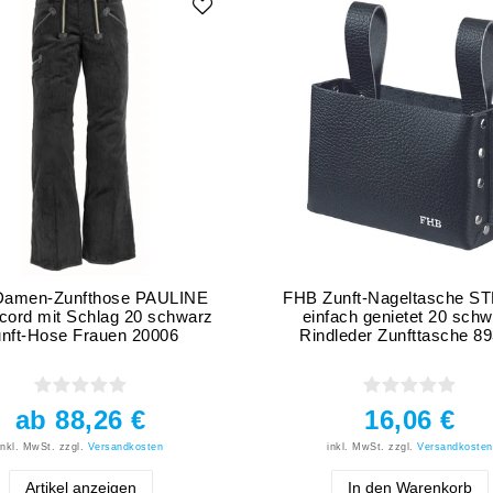
amen-Zunfthose PAULINE
FHB Zunft-Nageltasche S
ord mit Schlag 20 schwarz
einfach genietet 20 sch
nft-Hose Frauen 20006
Rindleder Zunfttasche 8
ab 88,26 €
16,06 €
inkl. MwSt.
zzgl.
Versandkosten
inkl. MwSt.
zzgl.
Versandkosten
Artikel anzeigen
In den Warenkorb