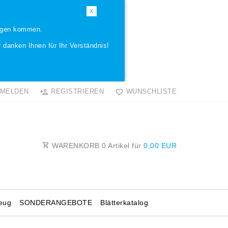
X
ungen kommen.
 danken Ihnen für Ihr Verständnis!
MELDEN
REGISTRIEREN
WUNSCHLISTE
WARENKORB
0
Artikel für
0,00 EUR
eug
SONDERANGEBOTE
Blätterkatalog