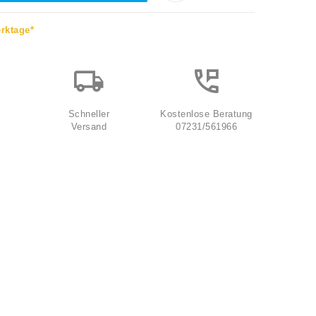
erktage*
Schneller
Kostenlose Beratung
Versand
07231/561966