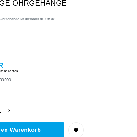
INGE OHRGEHÄNGE
e Ohrgehänge Maurerohrringe 99500
R
sandkosten
99500
0
den Warenkorb