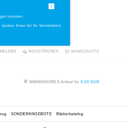
X
ungen kommen.
 danken Ihnen für Ihr Verständnis!
MELDEN
REGISTRIEREN
WUNSCHLISTE
WARENKORB
0
Artikel für
0,00 EUR
eug
SONDERANGEBOTE
Blätterkatalog