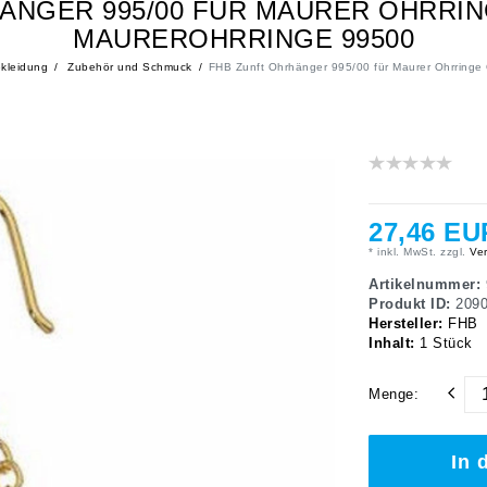
ÄNGER 995/00 FÜR MAURER OHRR
MAUREROHRRINGE 99500
kleidung
Zubehör und Schmuck
FHB Zunft Ohrhänger 995/00 für Maurer Ohrring
27,46 EU
* inkl. MwSt. zzgl.
Ver
Artikelnummer:
Produkt ID:
209
Hersteller:
FHB
Inhalt:
1
Stück
Menge:
In 