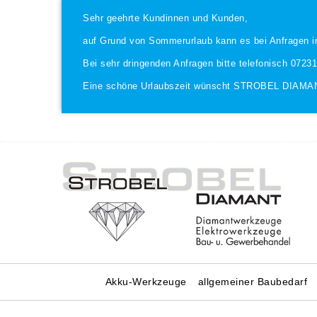
Sehr geehrte Kundinnen und Kunden,
auf Grund von Sommerurlaub kann es bei Anfragen i
Bei sehr dringenden Anfragen bitte telefonisch 0723
Eine schöne Urlaubszeit wünscht STROBEL DIAMA
Akku-Werkzeuge
allgemeiner Baubedarf