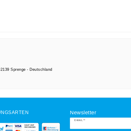
32139
Sprenge
Deutschland
UNGSARTEN
Newsletter
Newsletter
E-MAIL **
Honig