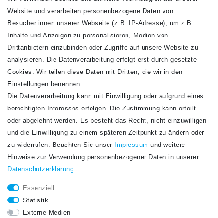
Website und verarbeiten personenbezogene Daten von
VERSANDARTEN
Besucher:innen unserer Webseite (z.B. IP-Adresse), um z.B.
Inhalte und Anzeigen zu personalisieren, Medien von
Drittanbietern einzubinden oder Zugriffe auf unsere Website zu
analysieren. Die Datenverarbeitung erfolgt erst durch gesetzte
Cookies. Wir teilen diese Daten mit Dritten, die wir in den
Einstellungen benennen.
Die Datenverarbeitung kann mit Einwilligung oder aufgrund eines
Newsletter
berechtigten Interesses erfolgen. Die Zustimmung kann erteilt
Newsletter
E-MAIL **
oder abgelehnt werden. Es besteht das Recht, nicht einzuwilligen
Honig
und die Einwilligung zu einem späteren Zeitpunkt zu ändern oder
Hiermit bestätige ich, dass ich die
Daten­schutz­erklärung
gelesen habe. Meine
zu widerrufen. Beachten Sie unser
Impressum
und weitere
Einwilligung kann ich jederzeit widerrufen.**
Hinweise zur Verwendung personenbezogener Daten in unserer
Daten­schutz­erklärung
.
Abonnieren
Essenziell
** Hierbei handelt es sich um ein Pflichtfeld.
Statistik
STAY CONNECTED.
Externe Medien