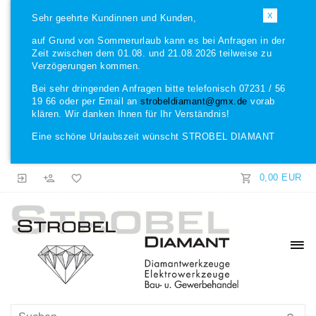
X
Sehr geehrte Kundinnen und Kunden,
auf Grund von Sommerurlaub kann es bei Anfragen in der
Zeit zwischen dem 01.08. und 21.08.2026 teilweise zu
Verzögerungen kommen.
Bei sehr dringenden Anfragen bitte telefonisch 07231 / 56
19 66 oder per Email an
strobeldiamant@gmx.de
vorab
klären. Wir danken Ihnen für Ihr Verständnis!
Eine schöne Urlaubszeit wünscht STROBEL DIAMANT
0,00 EUR