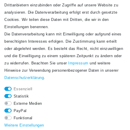
Drittanbietern einzubinden oder Zugriffe auf unsere Website zu
analysieren. Die Datenverarbeitung erfolgt erst durch gesetzte
Cookies. Wir teilen diese Daten mit Dritten, die wir in den
Einstellungen benennen.
Die Datenverarbeitung kann mit Einwilligung oder aufgrund eines
Newsletter
berechtigten Interesses erfolgen. Die Zustimmung kann erteilt
Newsletter
E-MAIL **
oder abgelehnt werden. Es besteht das Recht, nicht einzuwilligen
Honig
und die Einwilligung zu einem späteren Zeitpunkt zu ändern oder
Hiermit bestätige ich, dass ich die
Daten­schutz­erklärung
gelesen habe. Meine
zu widerrufen. Beachten Sie unser
Impressum
und weitere
Einwilligung kann ich jederzeit widerrufen.**
Hinweise zur Verwendung personenbezogener Daten in unserer
Daten­schutz­erklärung
.
Abonnieren
Essenziell
** Hierbei handelt es sich um ein Pflichtfeld.
Statistik
STAY CONNECTED.
Externe Medien
PayPal
Funktional
Weitere Einstellungen