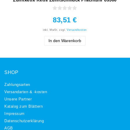
83,51 €
inkl. MwSt.
zzgl.
Versandkosten
In den Warenkorb
SHOP
Zahlungsarten
Versandarten & -kosten
Unsere Partner
Katalog zum Blättern
Impressum
Daten­schutz­erklärung
AGB