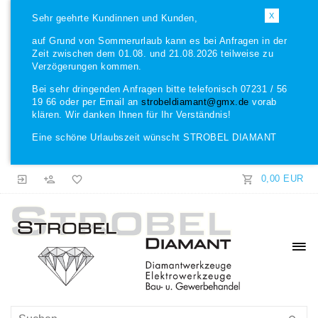
X
Sehr geehrte Kundinnen und Kunden,
auf Grund von Sommerurlaub kann es bei Anfragen in der
Zeit zwischen dem 01.08. und 21.08.2026 teilweise zu
Verzögerungen kommen.
Bei sehr dringenden Anfragen bitte telefonisch 07231 / 56
19 66 oder per Email an
strobeldiamant@gmx.de
vorab
klären. Wir danken Ihnen für Ihr Verständnis!
Eine schöne Urlaubszeit wünscht STROBEL DIAMANT
0,00 EUR