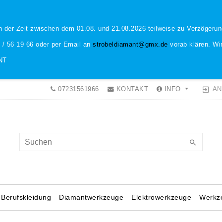
n der Zeit zwischen dem 01.08. und 21.08.2026 teilweise zu Verzöger
1 / 56 19 66 oder per Email an
strobeldiamant@gmx.de
vorab klären. Wir
NT
AN
07231561966
KONTAKT
INFO
Berufskleidung
Diamantwerkzeuge
Elektrowerkzeuge
Werkz