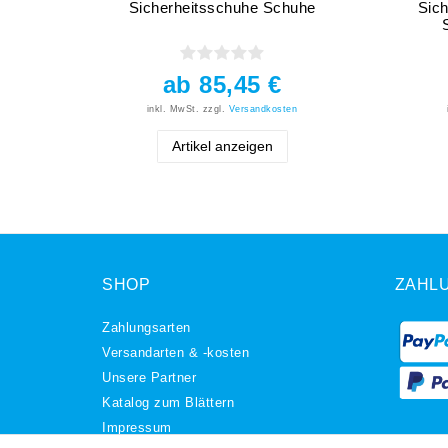
Sicherheitsschuhe Schuhe
Sich
ab 85,45 €
inkl. MwSt.
zzgl.
Versandkosten
Artikel anzeigen
SHOP
ZAHL
Zahlungsarten
Versandarten & -kosten
Unsere Partner
Katalog zum Blättern
Impressum