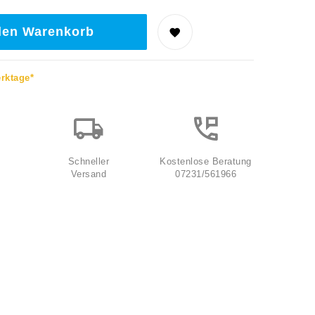
den Warenkorb
erktage*
Schneller
Kostenlose Beratung
Versand
07231/561966