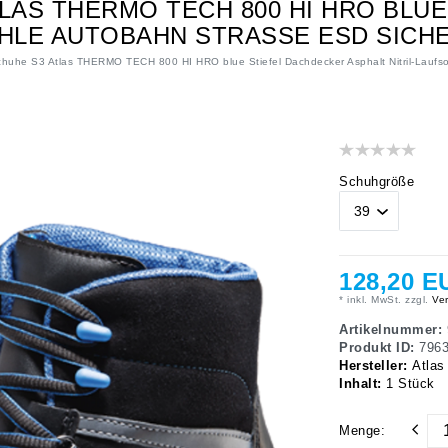
LAS THERMO TECH 800 HI HRO BLU
OHLE AUTOBAHN STRASSE ESD SIC
chuhe S3 Atlas THERMO TECH 800 HI HRO blue Stiefel Dachdecker Asphalt Nitril-Lauf
Schuhgröße
128,20 E
* inkl. MwSt. zzgl.
Ver
Artikelnummer:
Produkt ID:
796
Hersteller:
Atlas
Inhalt:
1
Stück
Menge: