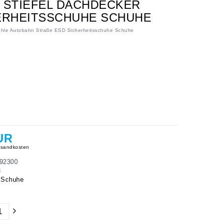
E STIEFEL DACHDECKER
HERHEITSSCHUHE SCHUHE
sohle Autobahn Straße ESD Sicherheitsschuhe Schuhe
UR
sandkosten
92300
3
 Schuhe