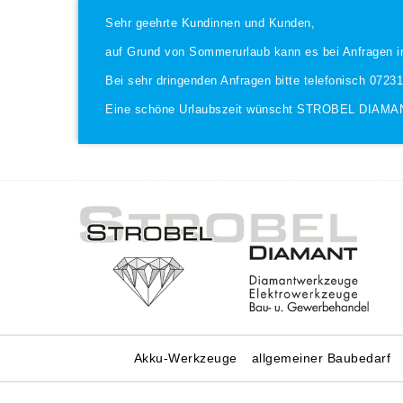
Sehr geehrte Kundinnen und Kunden,
auf Grund von Sommerurlaub kann es bei Anfragen i
Bei sehr dringenden Anfragen bitte telefonisch 0723
Eine schöne Urlaubszeit wünscht STROBEL DIAMA
Akku-Werkzeuge
allgemeiner Baubedarf