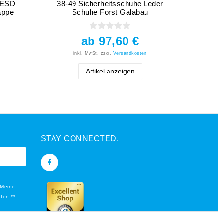
e ESD
38-49 Sicherheitsschuhe Leder
appe
Schuhe Forst Galabau
ab 97,60 €
n
inkl. MwSt.
zzgl.
Versandkosten
Artikel anzeigen
STAY CONNECTED.
 Meine
ufen.**