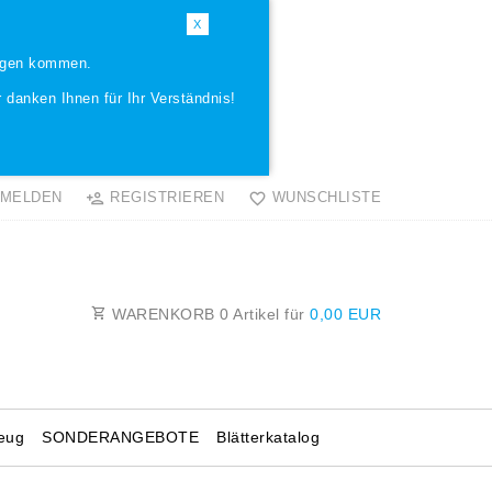
X
ungen kommen.
 danken Ihnen für Ihr Verständnis!
MELDEN
REGISTRIEREN
WUNSCHLISTE
WARENKORB
0
Artikel für
0,00 EUR
eug
SONDERANGEBOTE
Blätterkatalog