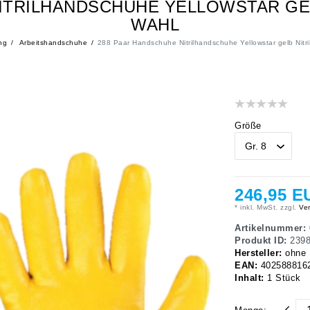
TRILHANDSCHUHE YELLOWSTAR GELB
WAHL
ng
Arbeitshandschuhe
288 Paar Handschuhe Nitrilhandschuhe Yellowstar gelb Nitri
Größe
246,95 E
* inkl. MwSt. zzgl.
Ver
Artikelnummer:
Produkt ID:
239
Hersteller:
ohne
EAN:
402588816
Inhalt:
1
Stück