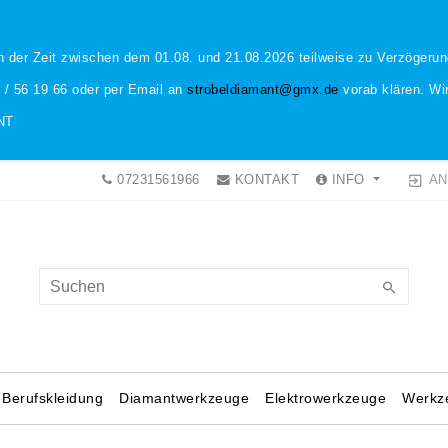
n der Zeit zwischen dem 01.08. und 21.08.2026 teilweise zu Verzöger
1 / 56 19 66 oder per Email an
strobeldiamant@gmx.de
vorab klären. Wir
NT
AN
07231561966
KONTAKT
INFO
Berufskleidung
Diamantwerkzeuge
Elektrowerkzeuge
Werkz