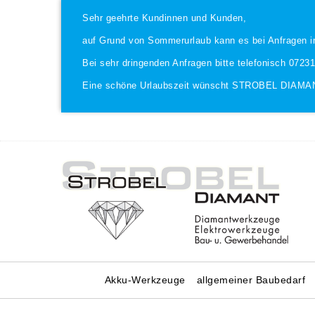
Sehr geehrte Kundinnen und Kunden,
auf Grund von Sommerurlaub kann es bei Anfragen i
Bei sehr dringenden Anfragen bitte telefonisch 0723
Eine schöne Urlaubszeit wünscht STROBEL DIAMA
Akku-Werkzeuge
allgemeiner Baubedarf