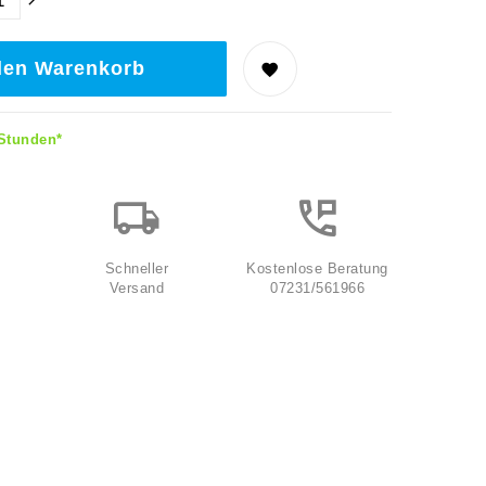
den Warenkorb
 Stunden*
Schneller
Kostenlose Beratung
Versand
07231/561966