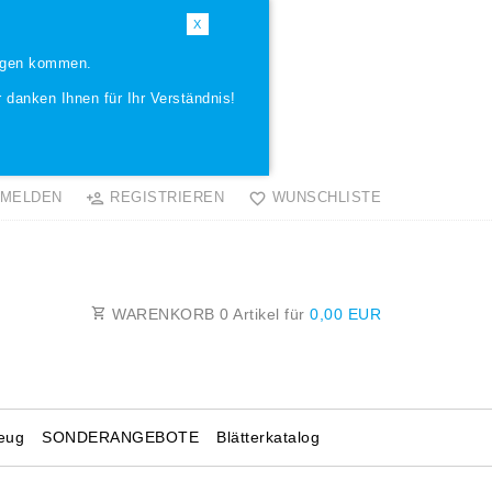
X
ungen kommen.
 danken Ihnen für Ihr Verständnis!
MELDEN
REGISTRIEREN
WUNSCHLISTE
WARENKORB
0
Artikel für
0,00 EUR
eug
SONDERANGEBOTE
Blätterkatalog