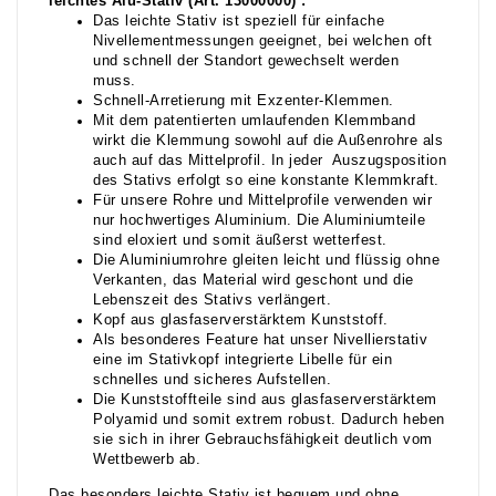
leichtes Alu-Stativ (Art. 13000000) :
Das leichte Stativ ist speziell für einfache
Nivellementmessungen geeignet, bei welchen oft
und schnell der Standort gewechselt werden
muss.
Schnell-Arretierung mit Exzenter-Klemmen.
Mit dem patentierten umlaufenden Klemmband
wirkt die Klemmung sowohl auf die Außenrohre als
auch auf das Mittelprofil. In jeder Auszugsposition
des Stativs erfolgt so eine konstante Klemmkraft.
Für unsere Rohre und Mittelprofile verwenden wir
nur hochwertiges Aluminium. Die Aluminiumteile
sind eloxiert und somit äußerst wetterfest.
Die Aluminiumrohre gleiten leicht und flüssig ohne
Verkanten, das Material wird geschont und die
Lebenszeit des Stativs verlängert.
Kopf aus glasfaserverstärktem Kunststoff.
Als besonderes Feature hat unser Nivellierstativ
eine im Stativkopf integrierte Libelle für ein
schnelles und sicheres Aufstellen.
Die Kunststoffteile sind aus glasfaserverstärktem
Polyamid und somit extrem robust. Dadurch heben
sie sich in ihrer Gebrauchsfähigkeit deutlich vom
Wettbewerb ab.
Das besonders leichte Stativ ist bequem und ohne