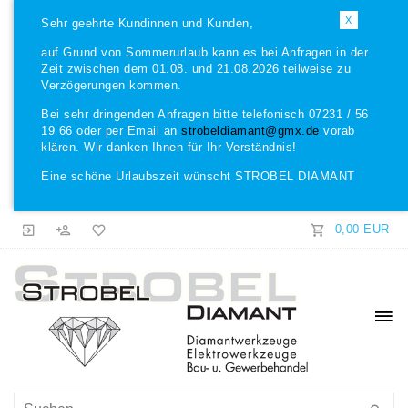
X
Sehr geehrte Kundinnen und Kunden,
auf Grund von Sommerurlaub kann es bei Anfragen in der
Zeit zwischen dem 01.08. und 21.08.2026 teilweise zu
Verzögerungen kommen.
Bei sehr dringenden Anfragen bitte telefonisch 07231 / 56
19 66 oder per Email an
strobeldiamant@gmx.de
vorab
klären. Wir danken Ihnen für Ihr Verständnis!
Eine schöne Urlaubszeit wünscht STROBEL DIAMANT
0,00 EUR