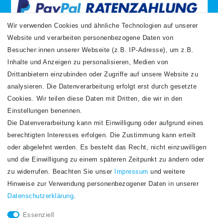
Wir verwenden Cookies und ähnliche Technologien auf unserer
Website und verarbeiten personenbezogene Daten von
VERSANDARTEN
Besucher:innen unserer Webseite (z.B. IP-Adresse), um z.B.
Inhalte und Anzeigen zu personalisieren, Medien von
Drittanbietern einzubinden oder Zugriffe auf unsere Website zu
analysieren. Die Datenverarbeitung erfolgt erst durch gesetzte
Cookies. Wir teilen diese Daten mit Dritten, die wir in den
Einstellungen benennen.
Die Datenverarbeitung kann mit Einwilligung oder aufgrund eines
Newsletter
berechtigten Interesses erfolgen. Die Zustimmung kann erteilt
Newsletter
E-MAIL **
oder abgelehnt werden. Es besteht das Recht, nicht einzuwilligen
Honig
und die Einwilligung zu einem späteren Zeitpunkt zu ändern oder
Hiermit bestätige ich, dass ich die
Daten­schutz­erklärung
gelesen habe. Meine
zu widerrufen. Beachten Sie unser
Impressum
und weitere
Einwilligung kann ich jederzeit widerrufen.**
Hinweise zur Verwendung personenbezogener Daten in unserer
Daten­schutz­erklärung
.
Abonnieren
Essenziell