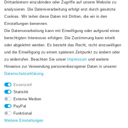
Drittanbietern einzubinden oder Zugriffe auf unsere Website zu
analysieren. Die Datenverarbeitung erfolgt erst durch gesetzte
Cookies. Wir teilen diese Daten mit Dritten, die wir in den
Einstellungen benennen.
Die Datenverarbeitung kann mit Einwilligung oder aufgrund eines
Newsletter
berechtigten Interesses erfolgen. Die Zustimmung kann erteilt
Newsletter
E-MAIL **
oder abgelehnt werden. Es besteht das Recht, nicht einzuwilligen
Honig
und die Einwilligung zu einem späteren Zeitpunkt zu ändern oder
Hiermit bestätige ich, dass ich die
Daten­schutz­erklärung
gelesen habe. Meine
zu widerrufen. Beachten Sie unser
Impressum
und weitere
Einwilligung kann ich jederzeit widerrufen.**
Hinweise zur Verwendung personenbezogener Daten in unserer
Daten­schutz­erklärung
.
Abonnieren
Essenziell
** Hierbei handelt es sich um ein Pflichtfeld.
Statistik
STAY CONNECTED.
Externe Medien
PayPal
Funktional
Weitere Einstellungen