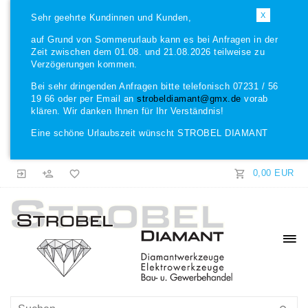
X
Sehr geehrte Kundinnen und Kunden,
auf Grund von Sommerurlaub kann es bei Anfragen in der
Zeit zwischen dem 01.08. und 21.08.2026 teilweise zu
Verzögerungen kommen.
Bei sehr dringenden Anfragen bitte telefonisch 07231 / 56
19 66 oder per Email an
strobeldiamant@gmx.de
vorab
klären. Wir danken Ihnen für Ihr Verständnis!
Eine schöne Urlaubszeit wünscht STROBEL DIAMANT
0,00 EUR