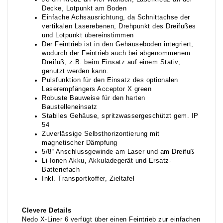
Decke, Lotpunkt am Boden
Einfache Achsausrichtung, da Schnittachse der
vertikalen Laserebenen, Drehpunkt des Dreifußes
und Lotpunkt übereinstimmen
Der Feintrieb ist in den Gehäuseboden integriert,
wodurch der Feintrieb auch bei abgenommenem
Dreifuß, z.B. beim Einsatz auf einem Stativ,
genutzt werden kann.
Pulsfunktion für den Einsatz des optionalen
Laserempfängers Acceptor X green
Robuste Bauweise für den harten
Baustelleneinsatz
Stabiles Gehäuse, spritzwassergeschützt gem. IP
54
Zuverlässige Selbsthorizontierung mit
magnetischer Dämpfung
5/8“ Anschlussgewinde am Laser und am Dreifuß
Li-Ionen Akku, Akkuladegerät und Ersatz-
Batteriefach
Inkl. Transportkoffer, Zieltafel
Clevere Details
Nedo X-Liner 6 verfügt über einen Feintrieb zur einfachen