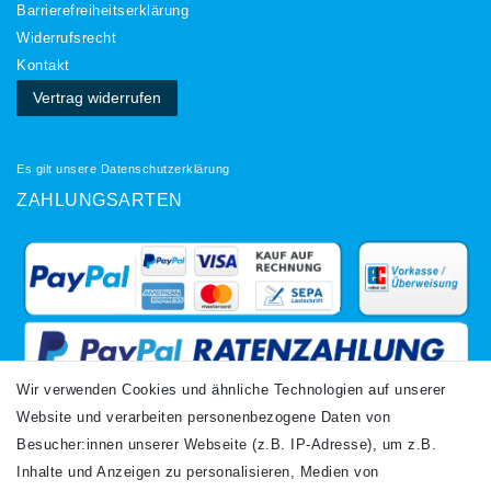
Barrierefreiheitserklärung
Widerrufs­recht
Kontakt
Vertrag widerrufen
Es gilt unsere
Datenschutzerklärung
ZAHLUNGSARTEN
Wir verwenden Cookies und ähnliche Technologien auf unserer
Website und verarbeiten personenbezogene Daten von
VERSANDARTEN
Besucher:innen unserer Webseite (z.B. IP-Adresse), um z.B.
Inhalte und Anzeigen zu personalisieren, Medien von