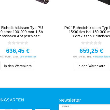
f-Rohrdichtkissen Typ PU
Prüf-Rohrdichtkissen Typ
20 starr 100-200 mm 1,5b
15/30 flexibel 150-300
chtkissen Absperrblase
Dichtkissen Prüfkisse
636,45 €
659,25 €
inkl. MwSt.
zzgl.
Versandkosten
inkl. MwSt.
zzgl.
Versandkosten
In den Warenkorb
In den Warenkorb
UNGSARTEN
Newsletter
Newsletter
E-MAIL **