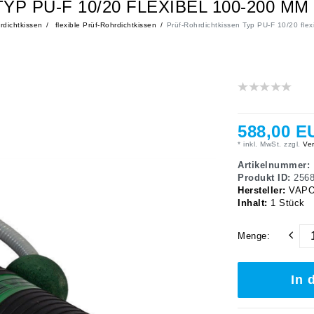
P PU-F 10/20 FLEXIBEL 100-200 M
dichtkissen
flexible Prüf-Rohrdichtkissen
Prüf-Rohrdichtkissen Typ PU-F 10/20 fle
588,00 E
* inkl. MwSt. zzgl.
Ver
Artikelnummer:
Produkt ID:
256
Hersteller:
VAP
Inhalt:
1
Stück
Menge:
In 