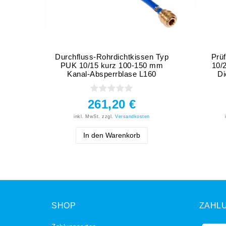
Durchfluss-Rohrdichtkissen Typ
Prü
PUK 10/15 kurz 100-150 mm
10/
Kanal-Absperrblase L160
Di
261,20 €
inkl. MwSt.
zzgl.
Versandkosten
In den Warenkorb
SHOP
ZAHL