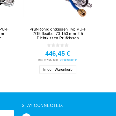
 PU-F
Prüf-Rohrdichtkissen Typ PU-F
Roh
 mm
7/15 flexibel 70-150 mm 2,5
Kana
n
Dichtkissen Prüfkissen
2
446,45 €
inkl. MwSt.
zzgl.
Versandkosten
In den Warenkorb
STAY CONNECTED.