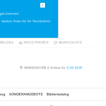
X
ungen kommen.
 danken Ihnen für Ihr Verständnis!
MELDEN
REGISTRIEREN
WUNSCHLISTE
WARENKORB
0
Artikel für
0,00 EUR
eug
SONDERANGEBOTE
Blätterkatalog