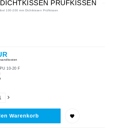
M DICHTKISSEN PRÜFKISSEN
xibel 100-200 mm Dichtkissen Prüfkissen
UR
sandkosten
PU 10-20 F
8
O
den Warenkorb