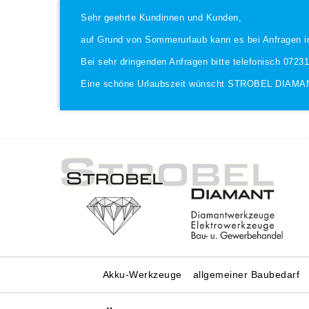
Sehr geehrte Kundinnen und Kunden,
auf Grund von Sommerurlaub kann es bei Anfragen i
Bei sehr dringenden Anfragen bitte telefonisch 0723
Eine schöne Urlaubszeit wünscht STROBEL DIAMA
Akku-Werkzeuge
allgemeiner Baubedarf