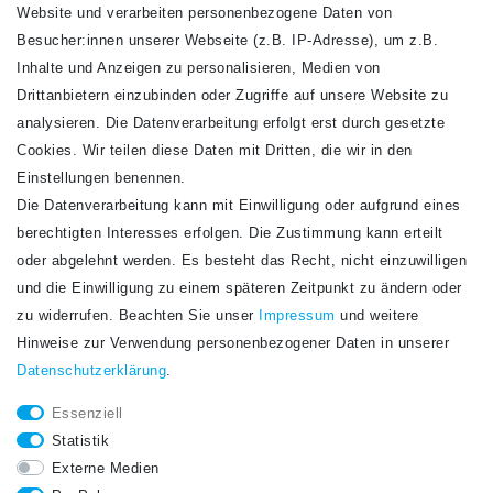
Website und verarbeiten personenbezogene Daten von
VERSANDARTEN
Besucher:innen unserer Webseite (z.B. IP-Adresse), um z.B.
Inhalte und Anzeigen zu personalisieren, Medien von
Drittanbietern einzubinden oder Zugriffe auf unsere Website zu
analysieren. Die Datenverarbeitung erfolgt erst durch gesetzte
Cookies. Wir teilen diese Daten mit Dritten, die wir in den
Einstellungen benennen.
Die Datenverarbeitung kann mit Einwilligung oder aufgrund eines
Newsletter
berechtigten Interesses erfolgen. Die Zustimmung kann erteilt
Newsletter
E-MAIL **
oder abgelehnt werden. Es besteht das Recht, nicht einzuwilligen
Honig
und die Einwilligung zu einem späteren Zeitpunkt zu ändern oder
Hiermit bestätige ich, dass ich die
Daten­schutz­erklärung
gelesen habe. Meine
zu widerrufen. Beachten Sie unser
Impressum
und weitere
Einwilligung kann ich jederzeit widerrufen.**
Hinweise zur Verwendung personenbezogener Daten in unserer
Daten­schutz­erklärung
.
Abonnieren
Essenziell
** Hierbei handelt es sich um ein Pflichtfeld.
Statistik
STAY CONNECTED.
Externe Medien