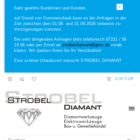
X
Sehr geehrte Kundinnen und Kunden,
auf Grund von Sommerurlaub kann es bei Anfragen in der
Zeit zwischen dem 01.08. und 21.08.2026 teilweise zu
Verzögerungen kommen.
Bei sehr dringenden Anfragen bitte telefonisch 07231 / 56
19 66 oder per Email an
strobeldiamant@gmx.de
vorab
klären. Wir danken Ihnen für Ihr Verständnis!
Eine schöne Urlaubszeit wünscht STROBEL DIAMANT
0,00 EUR