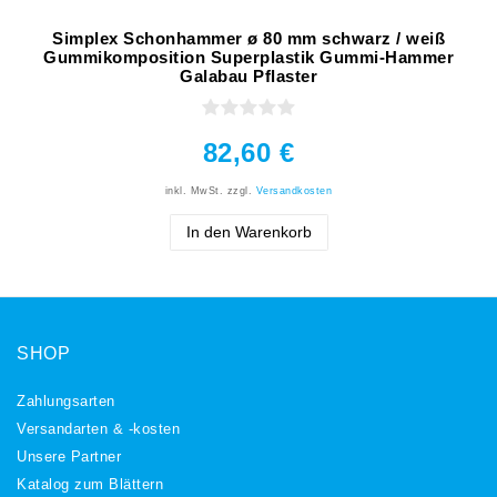
Simplex Schonhammer ø 80 mm schwarz / weiß
Gummikomposition Superplastik Gummi-Hammer
Galabau Pflaster
82,60 €
inkl. MwSt.
zzgl.
Versandkosten
In den Warenkorb
SHOP
Zahlungsarten
Versandarten & -kosten
Unsere Partner
Katalog zum Blättern