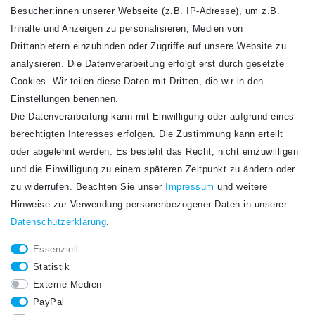
VERSANDARTEN
Besucher:innen unserer Webseite (z.B. IP-Adresse), um z.B.
Inhalte und Anzeigen zu personalisieren, Medien von
Drittanbietern einzubinden oder Zugriffe auf unsere Website zu
analysieren. Die Datenverarbeitung erfolgt erst durch gesetzte
Cookies. Wir teilen diese Daten mit Dritten, die wir in den
Einstellungen benennen.
Die Datenverarbeitung kann mit Einwilligung oder aufgrund eines
Newsletter
berechtigten Interesses erfolgen. Die Zustimmung kann erteilt
Newsletter
E-MAIL **
oder abgelehnt werden. Es besteht das Recht, nicht einzuwilligen
Honig
und die Einwilligung zu einem späteren Zeitpunkt zu ändern oder
Hiermit bestätige ich, dass ich die
Daten­schutz­erklärung
gelesen habe. Meine
zu widerrufen. Beachten Sie unser
Impressum
und weitere
Einwilligung kann ich jederzeit widerrufen.**
Hinweise zur Verwendung personenbezogener Daten in unserer
Daten­schutz­erklärung
.
Abonnieren
Essenziell
** Hierbei handelt es sich um ein Pflichtfeld.
Statistik
STAY CONNECTED.
Externe Medien
PayPal