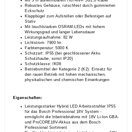
Mit 5 m abnehmbarem H07RN-F 3G1,0 Kabel
Robustes Gehäuse, rutschfest durch gummierten
Eckschutz
Klappbügel zum Aufstellen oder Befestigen auf
Stativ
Mit leuchtstarken OSRAM-LEDs mit hohem
Wirkungsgrad und langer Lebensdauer
Leistungsaufnahme: 82 W
Lichtstrom: 7900 lm
Farbtemperatur: 5000 K
Schutzart: IP55 (bei geschlossener Akku
Schutzhaube, sonst IP20)
Schutzklasse: IK08
Betriebsmittel der Kategorie 2 (K2): Einsatz für
den rauen Betrieb mit hohen mechanischen,
physikalischen und chemischen Einwirkungen
Eigenschaften:
Leistungsstarker Hybrid LED Arbeitsstrahler IP55
für das Bosch Professional 18V System -
ermöglicht die Inbetriebnahme mit 18V Li-Ion GBA-
und ProCORE18V-Akkus aus dem Bosch
Professional Sortiment