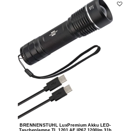
BRENNENSTUHL LuxPremium Akku LED-
Taschenlampe TL 1201 AF IP67 1200lm 31h