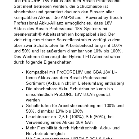
und ProCORE 18V-Akkus aus dem Bosch Professional
Sortiment betrieben werden, die Schutzhaube ist
abnehmbar und garantiert dadurch den Einsatz aller
kompatiblen Akkus. Die AMPShare - Powered by Bosch
Professional Akku-Allianz ermöglicht es, dass 18V
Akkus des Bosch Professional 18V Systems mit
brennenstuhl® Arbeitsstrahlern kompatibel sind. Der
vielseitig einsetzbare Baustellenstrahler verfügt zudem
über zwei Schaltstufen für Arbeitsbeleuchtung mit 100%
und 50% und ist außerdem dimmbar von 10% bis 100%.
Des Weiteren überzeugt der Hybrid LED Arbeitsstrahler
durch folgende Eigenschaften:
Kompatibel mit ProCORE18V und GBA 18V Li-
Ionen Akkus aus dem Bosch Professional
Sortiment (Akkus nicht im Lieferumfang enthalten)
Die abnehmbare Akku Schutzhaube kann bis
einschließlich ProCORE 18V 8.0Ah genutzt
werden
Schaltstufen für Arbeitsbeleuchtung mit 100% und
50%, dimmbar 10% bis 100%
Leuchtdauer ca. 2,5 h (100%), 5 h (50%), bei
Verwendung eines Akkus 18V 5Ah
Mehr Flexibilität durch Hybridtechnik: Akku- und
Netzbetrieb möglich