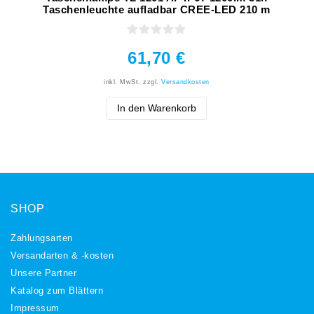
Taschenleuchte aufladbar CREE-LED 210 m
61,70 €
inkl. MwSt.
zzgl.
Versandkosten
In den Warenkorb
SHOP
Zahlungsarten
Versandarten & -kosten
Unsere Partner
Katalog zum Blättern
Impressum