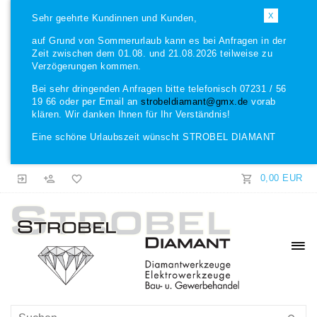
X
Sehr geehrte Kundinnen und Kunden,
auf Grund von Sommerurlaub kann es bei Anfragen in der
Zeit zwischen dem 01.08. und 21.08.2026 teilweise zu
Verzögerungen kommen.
Bei sehr dringenden Anfragen bitte telefonisch 07231 / 56
19 66 oder per Email an
strobeldiamant@gmx.de
vorab
klären. Wir danken Ihnen für Ihr Verständnis!
Eine schöne Urlaubszeit wünscht STROBEL DIAMANT
0,00 EUR