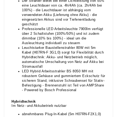
Der Strahler bietet bei einer Lichtleistung von 50%
eine Leuchtdauer von ca. 4h/4Ah (ca. 2h/4Ah bei
100%) - die Leuchtdauer ist abhängig vom
verwendeten Akku (Lieferung ohne Akku) - die
eingesetzten Akkus sind vor Tiefenentladung
geschützt
Professionelle LED Arbeitsleuchte 7900lm verfügt
über 2 Schaltstufen (100%/50%) und ist zudem
dimmbar (10% bis 100%) - ideal um die
Ausleuchtung individuell zu steuern
Leuchtstarker Baustellenstrahler 80W mit 5m
Kabel (H07RN-F 3G1,0) sorgt für Flexibilität durch
Hybridtechnik: Akku- und Netzbetrieb möglich,
automatische Umschaltung von Netz auf Akku bei
Stromausfall
LED Hybrid Arbeitsstrahler BS 8050 MH mit
robustem Gehäuse und gummiertem Eckschutz für
sicheren Stand, inklusive Schraubenset für Stativ-
Befestigung - Brennenstuhl ist Teil von AMPShare
- Powered by Bosch Professional
Hybridtechnik
Im Netz- und Akkubetrieb nutzbar
abnehmbares Plug-In-Kabel (5m H07RN-F2X1,0)