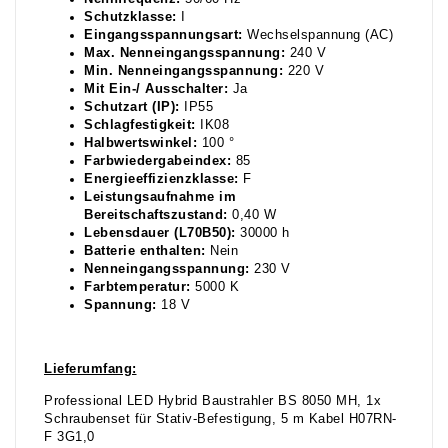
Schutzklasse:
I
Eingangsspannungsart:
Wechselspannung (AC)
Max. Nenneingangsspannung:
240 V
Min. Nenneingangsspannung:
220 V
Mit Ein-/ Ausschalter:
Ja
Schutzart (IP):
IP55
Schlagfestigkeit:
IK08
Halbwertswinkel:
100 °
Farbwiedergabeindex:
85
Energieeffizienzklasse:
F
Leistungsaufnahme im
Bereitschaftszustand:
0,40 W
Lebensdauer (L70B50):
30000 h
Batterie enthalten:
Nein
Nenneingangsspannung:
230 V
Farbtemperatur:
5000 K
Spannung:
18 V
Lieferumfang:
Professional LED Hybrid Baustrahler BS 8050 MH, 1x
Schraubenset für Stativ-Befestigung, 5 m Kabel H07RN-
F 3G1,0