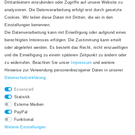
Drittanbietern einzubinden oder Zugriffe auf unsere Website zu
analysieren. Die Datenverarbeitung erfolgt erst durch gesetzte
Cookies. Wir teilen diese Daten mit Dritten, die wir in den
Einstellungen benennen.
Die Datenverarbeitung kann mit Einwilligung oder aufgrund eines
Newsletter
berechtigten Interesses erfolgen. Die Zustimmung kann erteilt
Newsletter
E-MAIL **
oder abgelehnt werden. Es besteht das Recht, nicht einzuwilligen
Honig
und die Einwilligung zu einem späteren Zeitpunkt zu ändern oder
Hiermit bestätige ich, dass ich die
Daten­schutz­erklärung
gelesen habe. Meine
zu widerrufen. Beachten Sie unser
Impressum
und weitere
Einwilligung kann ich jederzeit widerrufen.**
Hinweise zur Verwendung personenbezogener Daten in unserer
Daten­schutz­erklärung
.
Abonnieren
Essenziell
** Hierbei handelt es sich um ein Pflichtfeld.
Statistik
STAY CONNECTED.
Externe Medien
PayPal
Funktional
Weitere Einstellungen