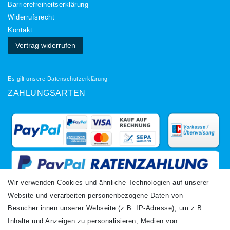
Barrierefreiheitserklärung
Widerrufs­recht
Kontakt
Vertrag widerrufen
Es gilt unsere
Datenschutzerklärung
ZAHLUNGSARTEN
Wir verwenden Cookies und ähnliche Technologien auf unserer
Website und verarbeiten personenbezogene Daten von
VERSANDARTEN
Besucher:innen unserer Webseite (z.B. IP-Adresse), um z.B.
Inhalte und Anzeigen zu personalisieren, Medien von