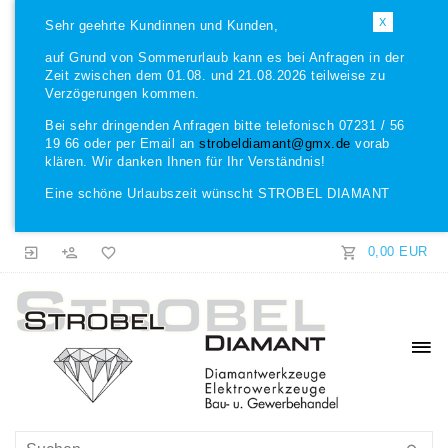
X
Sehr geehrte Kundinnen und Kunden,
auf Grund von Sommerurlaub kann es bei Anfragen in der
Zeit zwischen dem 01.08. und 21.08.2026 teilweise zu
Verzögerungen kommen.
Bei sehr dringenden Anfragen bitte telefonisch 07231 / 56
19 66 oder per Email an
strobeldiamant@gmx.de
vorab
klären. Wir danken Ihnen für Ihr Verständnis!
Eine schöne Urlaubszeit wünscht STROBEL DIAMANT
0,00 EUR