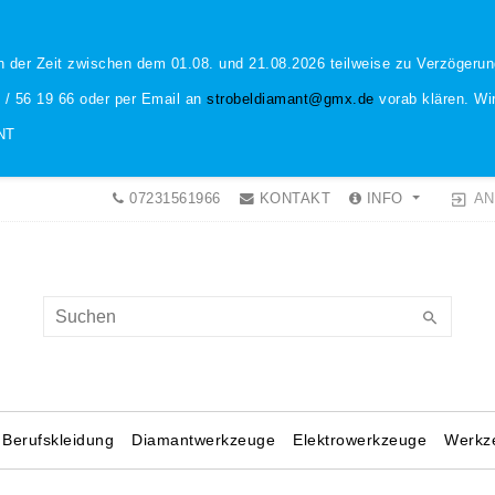
n der Zeit zwischen dem 01.08. und 21.08.2026 teilweise zu Verzöger
1 / 56 19 66 oder per Email an
strobeldiamant@gmx.de
vorab klären. Wir
NT
AN
07231561966
KONTAKT
INFO
Berufskleidung
Diamantwerkzeuge
Elektrowerkzeuge
Werkz