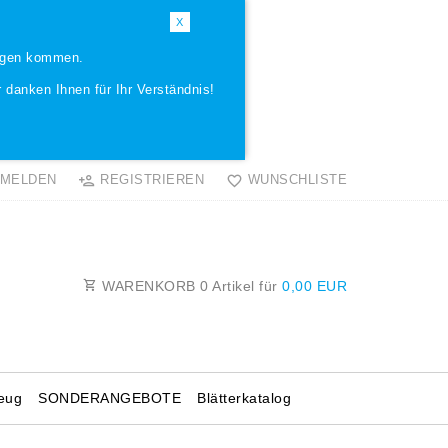
X
ungen kommen.
 danken Ihnen für Ihr Verständnis!
MELDEN
REGISTRIEREN
WUNSCHLISTE
WARENKORB
0
Artikel für
0,00 EUR
eug
SONDERANGEBOTE
Blätterkatalog