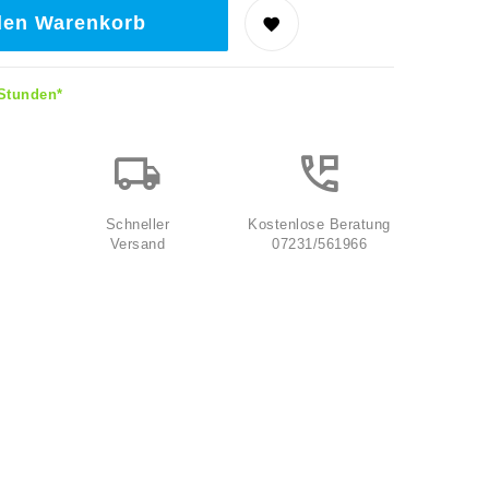
den Warenkorb
 Stunden*
Schneller
Kostenlose Beratung
Versand
07231/561966