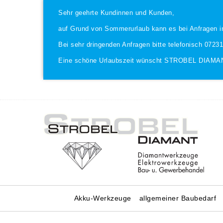
Sehr geehrte Kundinnen und Kunden,
auf Grund von Sommerurlaub kann es bei Anfragen i
Bei sehr dringenden Anfragen bitte telefonisch 0723
Eine schöne Urlaubszeit wünscht STROBEL DIAMA
Akku-Werkzeuge
allgemeiner Baubedarf