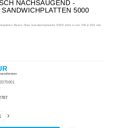
ISCH NACHSAUGEND -
S SANDWICHPLATTEN 5000
einplatten Beton Glas Sandwichplatten 5000 mAh Li-ion 3W ø 200 mm
UR
sandkosten
3375001
6
2707