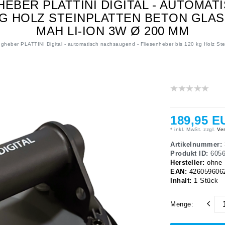
EBER PLATTINI DIGITAL - AUTOMAT
KG HOLZ STEINPLATTEN BETON GLA
MAH LI-ION 3W Ø 200 MM
heber PLATTINI Digital - automatisch nachsaugend - Fliesenheber bis 120 kg Holz St
189,95 E
* inkl. MwSt. zzgl.
Ver
Artikelnummer:
Produkt ID:
605
Hersteller:
ohne
EAN:
426059606
Inhalt:
1
Stück
Menge: