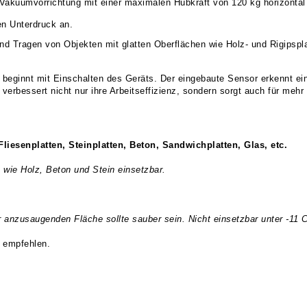
Vakuumvorrichtung mit einer maximalen Hubkraft von 120 kg horizontal 
en Unterdruck an.
nd Tragen von Objekten mit glatten Oberflächen wie Holz- und Rigips
beginnt mit Einschalten des Geräts. Der eingebaute Sensor erkennt ein
erbessert nicht nur ihre Arbeitseffizienz, sondern sorgt auch für mehr 
Fliesenplatten, Steinplatten, Beton, Sandwichplatten, Glas, etc.
n wie Holz, Beton und Stein einsetzbar.
r anzusaugenden Fläche sollte sauber sein. Nicht einsetzbar unter -11 
u empfehlen.