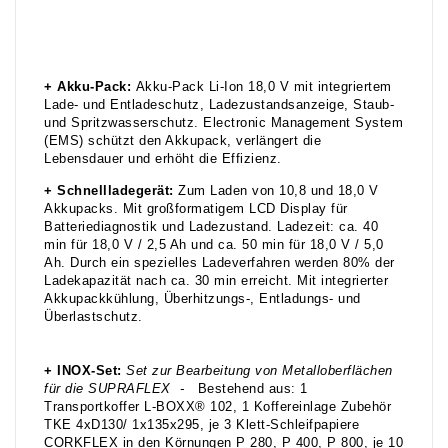
+
Akku-Pack:
Akku-Pack Li-Ion 18,0 V mit integriertem
Lade- und Entladeschutz, Ladezustandsanzeige, Staub-
und Spritzwasserschutz. Electronic Management System
(EMS) schützt den Akkupack, verlängert die
Lebensdauer und erhöht die Effizienz.
+
Schnellladegerät:
Zum Laden von 10,8 und 18,0 V
Akkupacks. Mit großformatigem LCD Display für
Batteriediagnostik und Ladezustand. Ladezeit: ca. 40
min für 18,0 V / 2,5 Ah und ca. 50 min für 18,0 V / 5,0
Ah. Durch ein spezielles Ladeverfahren werden 80% der
Ladekapazität nach ca. 30 min erreicht. Mit integrierter
Akkupackkühlung, Überhitzungs-, Entladungs- und
Überlastschutz.
+ INOX-Set
:
Set zur Bearbeitung von Metalloberflächen
für die SUPRAFLEX -
Bestehend aus: 1
Transportkoffer L-BOXX® 102, 1 Koffereinlage Zubehör
TKE 4xD130/ 1x135x295, je 3 Klett-Schleifpapiere
CORKFLEX in den Körnungen P 280, P 400, P 800, je 10