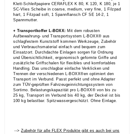
Klett-Schleifpapiere CERAFLEX K 80, K 120, K 180, je 1
SC-Vlies Scheibe in coarse, medium, very fine, 1 Filzpad
hart, 1 Filzpad soft, 1 Spannflansch CF SE 14-2, 1
Spannmutter.
+ Transportkoffer L-BOXX:
Mit dem robusten
Aufbewahrung- und Transportsystem L-BOXX® aus
schlagfestem Kunststoff kommen Werkzeuge, Zubehör
und Verbrauchsmaterial einfach und bequem zum
Einsatzort. Durchdachte Einlagen sorgen für Ordnung
und Übersichtlichkeit, ergonomisch geformte Griffe und
zusätzliche Griffschalen für flexibles und komfortables
Handling. Das unschlagbar einfache Verklicken und
Trennen der verschiedenen L-BOXX®en optimiert den
Transport im Verbund. Passt perfekt und ohne Adapter
zum TÜV-geprüften Fahrzeugeinrichtungssystem von
Sortimo. Belastungskapazität pro L-BOXX® von bis zu
25 kg, Transport im Verbund bis 40 kg, der Deckel ist bis
100 kg belastbar. Spitzwassergeschützt. Ohne Einlage.
-->
Zubehör für alle FLEX Produkte gibt es auch bei uns