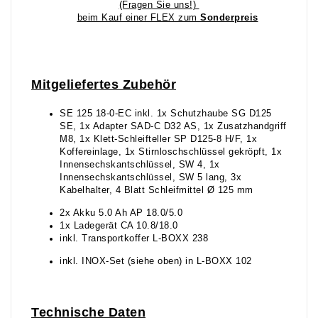
(Fragen Sie uns!)
beim Kauf einer FLEX zum
Sonderpreis
Mitgeliefertes Zubehör
SE 125 18-0-EC inkl. 1x Schutzhaube SG D125
SE, 1x Adapter SAD-C D32 AS, 1x Zusatzhandgriff
M8, 1x Klett-Schleifteller SP D125-8 H/F, 1x
Koffereinlage, 1x Stirnloschschlüssel gekröpft, 1x
Innensechskantschlüssel, SW 4, 1x
Innensechskantschlüssel, SW 5 lang, 3x
Kabelhalter, 4 Blatt Schleifmittel Ø 125 mm
2x Akku 5.0 Ah AP 18.0/5.0
1x Ladegerät CA 10.8/18.0
inkl. Transportkoffer L-BOXX 238
inkl. INOX-Set (siehe oben) in L-BOXX 102
Technische Daten