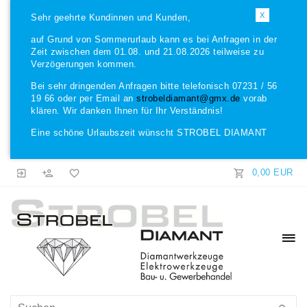
X
Sehr geehrte Kundinnen und Kunden,
auf Grund von Sommerurlaub kann es bei Anfragen in der
Zeit zwischen dem 01.08. und 21.08.2026 teilweise zu
Verzögerungen kommen.
Bei sehr dringenden Anfragen bitte telefonisch 07231 / 56
19 66 oder per Email an
strobeldiamant@gmx.de
vorab
klären. Wir danken Ihnen für Ihr Verständnis!
Eine schöne Urlaubszeit wünscht STROBEL DIAMANT
0,00 EUR