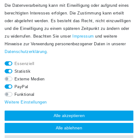
Die Datenverarbeitung kann mit Einwilligung oder aufgrund eines
Newsletter
berechtigten Interesses erfolgen. Die Zustimmung kann erteilt
Newsletter
E-MAIL **
oder abgelehnt werden. Es besteht das Recht, nicht einzuwilligen
Honig
und die Einwilligung zu einem späteren Zeitpunkt zu ändern oder
Hiermit bestätige ich, dass ich die
Daten­schutz­erklärung
gelesen habe. Meine
zu widerrufen. Beachten Sie unser
Impressum
und weitere
Einwilligung kann ich jederzeit widerrufen.**
Hinweise zur Verwendung personenbezogener Daten in unserer
Daten­schutz­erklärung
.
Abonnieren
Essenziell
** Hierbei handelt es sich um ein Pflichtfeld.
Statistik
STAY CONNECTED.
Externe Medien
PayPal
Funktional
Weitere Einstellungen
Alle akzeptieren
Alle ablehnen