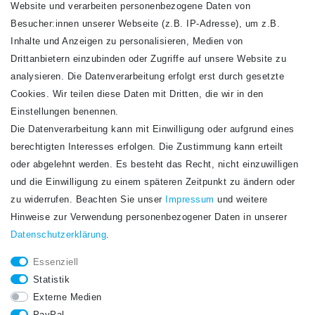
Website und verarbeiten personenbezogene Daten von
VERSANDARTEN
Besucher:innen unserer Webseite (z.B. IP-Adresse), um z.B.
Inhalte und Anzeigen zu personalisieren, Medien von
Drittanbietern einzubinden oder Zugriffe auf unsere Website zu
analysieren. Die Datenverarbeitung erfolgt erst durch gesetzte
Cookies. Wir teilen diese Daten mit Dritten, die wir in den
Einstellungen benennen.
Die Datenverarbeitung kann mit Einwilligung oder aufgrund eines
Newsletter
berechtigten Interesses erfolgen. Die Zustimmung kann erteilt
Newsletter
E-MAIL **
oder abgelehnt werden. Es besteht das Recht, nicht einzuwilligen
Honig
und die Einwilligung zu einem späteren Zeitpunkt zu ändern oder
Hiermit bestätige ich, dass ich die
Daten­schutz­erklärung
gelesen habe. Meine
zu widerrufen. Beachten Sie unser
Impressum
und weitere
Einwilligung kann ich jederzeit widerrufen.**
Hinweise zur Verwendung personenbezogener Daten in unserer
Daten­schutz­erklärung
.
Abonnieren
Essenziell
** Hierbei handelt es sich um ein Pflichtfeld.
Statistik
STAY CONNECTED.
Externe Medien