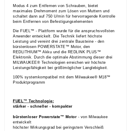
Modus 4 zum Entfernen von Schrauben, bietet
maximales Drehmoment zum Lösen von Muttern und
schaltet dann auf 750 U/min für hervorragende Kontrolle
beim Entfernen von Befestigungselementen
Die FUEL™ - Plattform wurde für die anspruchsvollsten
Anwender entwickelt. Die Technik liefert höchste
Leistung und vereint drei zentrale Bausteine - den
bürstenlosen POWERSTATE™ Motor, den
REDLITHIUM™ Akku und die REDLINK PLUS™
Elektronik. Durch die optimale Abstimmung dieser drei
MILWAUKEE® Technologien erreichen wir höchste
Leistungsfähigkeit bei größtmöglicher Langlebigkeit.
100% systemkompatibel mit dem Milwaukee® M18™
Produktprogramm
FUEL™ Technol
ogie:
stärker - schneller - kompakter
bürstenloser Powerstate
™ Motor
- von Milwaukee
entwickelt
höchster Wirkungsgrad bei geringstem Verschleiß