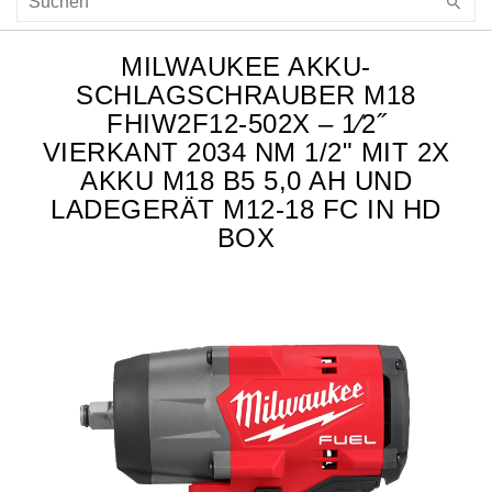
MILWAUKEE AKKU-
SCHLAGSCHRAUBER M18
FHIW2F12-502X – 1⁄2˝
VIERKANT 2034 NM 1/2" MIT 2X
AKKU M18 B5 5,0 AH UND
LADEGERÄT M12-18 FC IN HD
BOX