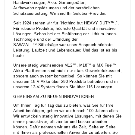
Handwerkzeugen, Akku-Gartengeräten,
Aufbewahrungslösungen und der persönlichen
Schutzausrüstung. Wir sind Ihr Solution-Provider.
Seit 1924 stehen wir für "Nothing but HEAVY DUTY™.".
Für robuste Produkte, höchste Qualität und innovative
Lösungen. Schon bei der Einführung der Lithium-Ionen-
Technologie und der Erfindung der
SAWZALL™ Säbelsäge war unser Anspruch höchste
Leistung, Laufzeit und Lebensdauer. Und das ist es bis
heute.
Unsere stetig wachsenden M12™, M18™ & MX Fuel™
Akku-Plattformen sind nicht nur stark Gewerkefokussiert,
sondern auch systemkompatibel. So können Sie mit
unserem 18-V-Akku über 290 Produkte betreiben und in
unserem 12-V-System finden Sie über 115 Lösungen.
GEMEINSAM ZU NEUEN INNOVATIONEN
Um Ihnen Tag für Tag das zu bieten, was Sie für Ihre
Arbeit benötigen, geben wir auch nach 100 Jahren alles.
Wir entwickeln stetig innovative Lösungen, mit denen Sie
immer produktiver, effizienter und besser arbeiten
können. Dafür nehmen wir uns die Zeit, Seite an Seite
mit Ihnen als professionellen Anwender zu arbeiten. So