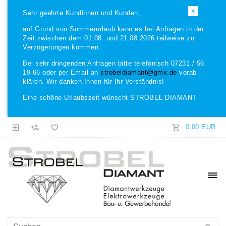
X
Sehr geehrte Kundinnen und Kunden,
auf Grund von Sommerurlaub kann es bei Anfragen in der
Zeit zwischen dem 01.08. und 21.08.2026 teilweise zu
Verzögerungen kommen.
Bei sehr dringenden Anfragen bitte telefonisch 07231 / 56
19 66 oder per Email an
strobeldiamant@gmx.de
vorab
klären. Wir danken Ihnen für Ihr Verständnis!
Eine schöne Urlaubszeit wünscht STROBEL DIAMANT
0,00 EUR