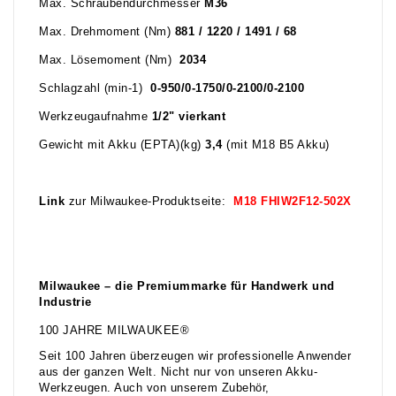
Max. Schraubendurchmesser
M36
Max. Drehmoment (Nm)
881 / 1220 / 1491 / 68
Max. Lösemoment (Nm)
2034
Schlagzahl (min-1)
0-950/0-1750/0-2100/0-2100
Werkzeugaufnahme
1/2" vierkant
Gewicht mit Akku (EPTA)(kg)
3,4
(mit M18 B5 Akku)
Link
zur Milwaukee-Produktseite:
M18 FHIW2F12-502X
Milwaukee – die Premiummarke für Handwerk und
Industrie
100 JAHRE MILWAUKEE®
Seit 100 Jahren überzeugen wir professionelle Anwender
aus der ganzen Welt. Nicht nur von unseren Akku-
Werkzeugen. Auch von unserem Zubehör,