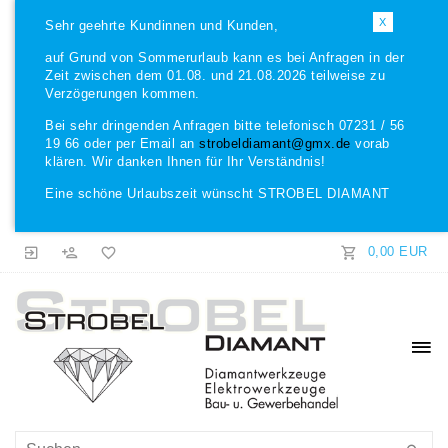
X
Sehr geehrte Kundinnen und Kunden,
auf Grund von Sommerurlaub kann es bei Anfragen in der
Zeit zwischen dem 01.08. und 21.08.2026 teilweise zu
Verzögerungen kommen.
Bei sehr dringenden Anfragen bitte telefonisch 07231 / 56
19 66 oder per Email an
strobeldiamant@gmx.de
vorab
klären. Wir danken Ihnen für Ihr Verständnis!
Eine schöne Urlaubszeit wünscht STROBEL DIAMANT
0,00 EUR