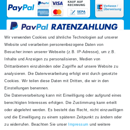
Wir verwenden Cookies und ähnliche Technologien auf unserer
Website und verarbeiten personenbezogene Daten von
VERSANDARTEN
Besucher:innen unserer Webseite (z.B. IP-Adresse), um z.B.
Inhalte und Anzeigen zu personalisieren, Medien von
Drittanbietern einzubinden oder Zugriffe auf unsere Website zu
analysieren. Die Datenverarbeitung erfolgt erst durch gesetzte
Cookies. Wir teilen diese Daten mit Dritten, die wir in den
Einstellungen benennen.
Die Datenverarbeitung kann mit Einwilligung oder aufgrund eines
Newsletter
berechtigten Interesses erfolgen. Die Zustimmung kann erteilt
Newsletter
E-MAIL **
oder abgelehnt werden. Es besteht das Recht, nicht einzuwilligen
Honig
und die Einwilligung zu einem späteren Zeitpunkt zu ändern oder
Hiermit bestätige ich, dass ich die
Daten­schutz­erklärung
gelesen habe. Meine
zu widerrufen. Beachten Sie unser
Impressum
und weitere
Einwilligung kann ich jederzeit widerrufen.**