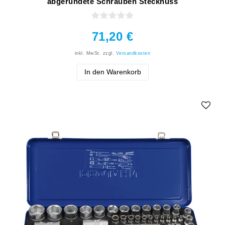
abgerundete Schrauben Stecknuss
71,20 €
inkl. MwSt.
zzgl.
Versandkosten
In den Warenkorb